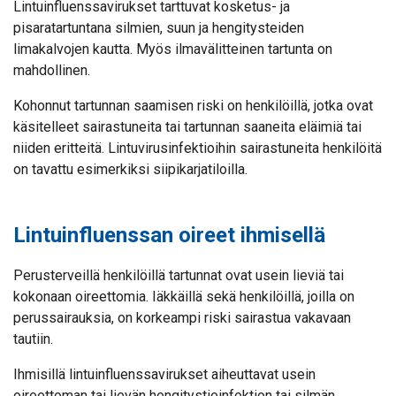
Lintuinfluenssavirukset tarttuvat kosketus- ja
pisaratartuntana silmien, suun ja hengitysteiden
limakalvojen kautta. Myös ilmavälitteinen tartunta on
mahdollinen.
Kohonnut tartunnan saamisen riski on henkilöillä, jotka ovat
käsitelleet sairastuneita tai tartunnan saaneita eläimiä tai
niiden eritteitä. Lintuvirusinfektioihin sairastuneita henkilöitä
on tavattu esimerkiksi siipikarjatiloilla.
Lintuinfluenssan oireet ihmisellä
Perusterveillä henkilöillä tartunnat ovat usein lieviä tai
kokonaan oireettomia. Iäkkäillä sekä henkilöillä, joilla on
perussairauksia, on korkeampi riski sairastua vakavaan
tautiin.
Ihmisillä lintuinfluenssavirukset aiheuttavat usein
oireettoman tai lievän hengitystieinfektion tai silmän