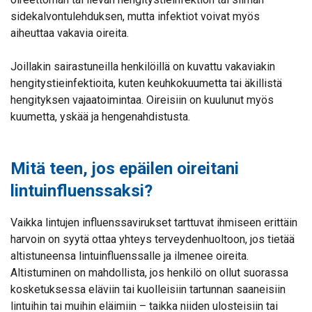
sidekalvontulehduksen, mutta infektiot voivat myös
aiheuttaa vakavia oireita.
Joillakin sairastuneilla henkilöillä on kuvattu vakaviakin
hengitystieinfektioita, kuten keuhkokuumetta tai äkillistä
hengityksen vajaatoimintaa. Oireisiin on kuulunut myös
kuumetta, yskää ja hengenahdistusta.
Mitä teen, jos epäilen oireitani
lintuinfluenssaksi?
Vaikka lintujen influenssavirukset tarttuvat ihmiseen erittäin
harvoin on syytä ottaa yhteys terveydenhuoltoon, jos tietää
altistuneensa lintuinfluenssalle ja ilmenee oireita.
Altistuminen on mahdollista, jos henkilö on ollut suorassa
kosketuksessa eläviin tai kuolleisiin tartunnan saaneisiin
lintuihin tai muihin eläimiin – taikka niiden ulosteisiin tai