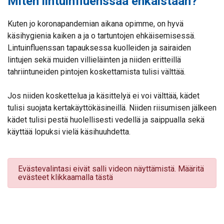
Miten lintuinfluenssaa ehkäistään?
Kuten jo koronapandemian aikana opimme, on hyvä
käsihygienia kaiken a ja o tartuntojen ehkäisemisessä.
Lintuinfluenssan tapauksessa kuolleiden ja sairaiden
lintujen sekä muiden villieläinten ja niiden eritteillä
tahriintuneiden pintojen koskettamista tulisi välttää.
Jos niiden koskettelua ja käsittelyä ei voi välttää, kädet
tulisi suojata kertakäyttökäsineillä. Niiden riisumisen jälkeen
kädet tulisi pestä huolellisesti vedellä ja saippualla sekä
käyttää lopuksi vielä käsihuuhdetta.
Evästevalintasi eivät salli videon näyttämistä. Määritä
evästeet klikkaamalla tästä