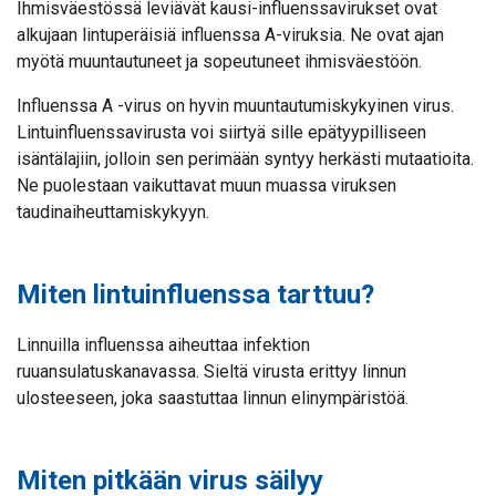
Ihmisväestössä leviävät kausi-influenssavirukset ovat
alkujaan lintuperäisiä influenssa A-viruksia. Ne ovat ajan
myötä muuntautuneet ja sopeutuneet ihmisväestöön.
Influenssa A -virus on hyvin muuntautumiskykyinen virus.
Lintuinfluenssavirusta voi siirtyä sille epätyypilliseen
isäntälajiin, jolloin sen perimään syntyy herkästi mutaatioita.
Ne puolestaan vaikuttavat muun muassa viruksen
taudinaiheuttamiskykyyn.
Miten lintuinfluenssa tarttuu?
Linnuilla influenssa aiheuttaa infektion
ruuansulatuskanavassa. Sieltä virusta erittyy linnun
ulosteeseen, joka saastuttaa linnun elinympäristöä.
Miten pitkään virus säilyy