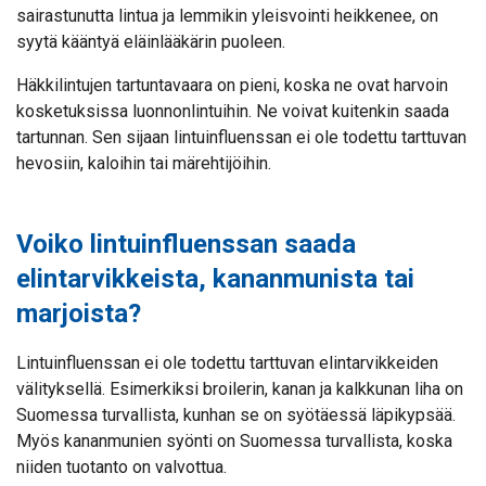
sairastunutta lintua ja lemmikin yleisvointi heikkenee, on
syytä kääntyä eläinlääkärin puoleen.
Häkkilintujen tartuntavaara on pieni, koska ne ovat harvoin
kosketuksissa luonnonlintuihin. Ne voivat kuitenkin saada
tartunnan. Sen sijaan lintuinfluenssan ei ole todettu tarttuvan
hevosiin, kaloihin tai märehtijöihin.
Voiko lintuinfluenssan saada
elintarvikkeista, kananmunista tai
marjoista?
Lintuinfluenssan ei ole todettu tarttuvan elintarvikkeiden
välityksellä. Esimerkiksi broilerin, kanan ja kalkkunan liha on
Suomessa turvallista, kunhan se on syötäessä läpikypsää.
Myös kananmunien syönti on Suomessa turvallista, koska
niiden tuotanto on valvottua.