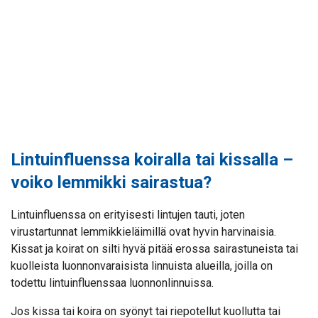
Lintuinfluenssa koiralla tai kissalla –
voiko lemmikki sairastua?
Lintuinfluenssa on erityisesti lintujen tauti, joten
virustartunnat lemmikkieläimillä ovat hyvin harvinaisia.
Kissat ja koirat on silti hyvä pitää erossa sairastuneista tai
kuolleista luonnonvaraisista linnuista alueilla, joilla on
todettu lintuinfluenssaa luonnonlinnuissa.
Jos kissa tai koira on syönyt tai riepotellut kuollutta tai