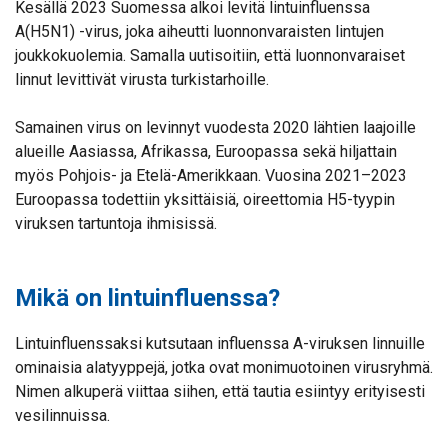
Kesällä 2023 Suomessa alkoi levitä lintuinfluenssa
A(H5N1) -virus, joka aiheutti luonnonvaraisten lintujen
joukkokuolemia. Samalla uutisoitiin, että luonnonvaraiset
linnut levittivät virusta turkistarhoille.
Samainen virus on levinnyt vuodesta 2020 lähtien laajoille
alueille Aasiassa, Afrikassa, Euroopassa sekä hiljattain
myös Pohjois- ja Etelä-Amerikkaan. Vuosina 2021–2023
Euroopassa todettiin yksittäisiä, oireettomia H5-tyypin
viruksen tartuntoja ihmisissä.
Mikä on lintuinfluenssa?
Lintuinfluenssaksi kutsutaan influenssa A-viruksen linnuille
ominaisia alatyyppejä, jotka ovat monimuotoinen virusryhmä.
Nimen alkuperä viittaa siihen, että tautia esiintyy erityisesti
vesilinnuissa.