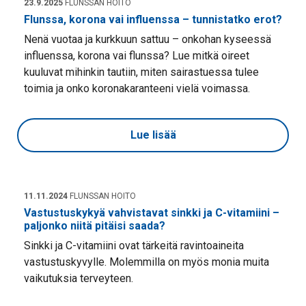
23.9.2025
FLUNSSAN HOITO
Flunssa, korona vai influenssa – tunnistatko erot?
Nenä vuotaa ja kurkkuun sattuu – onkohan kyseessä
influenssa, korona vai flunssa? Lue mitkä oireet
kuuluvat mihinkin tautiin, miten sairastuessa tulee
toimia ja onko koronakaranteeni vielä voimassa.
Lue lisää
11.11.2024
FLUNSSAN HOITO
Vastustuskykyä vahvistavat sinkki ja C-vitamiini –
paljonko niitä pitäisi saada?
Sinkki ja C-vitamiini ovat tärkeitä ravintoaineita
vastustuskyvylle. Molemmilla on myös monia muita
vaikutuksia terveyteen.