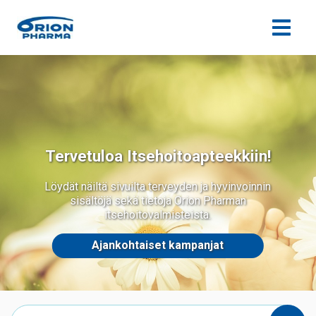
Siirry sisältöön
Tervetuloa Itsehoitoapteekkiin!
Löydät näiltä sivuilta terveyden ja hyvinvoinnin
sisältöjä sekä tietoja Orion Pharman
itsehoitovalmisteista.
Ajankohtaiset kampanjat