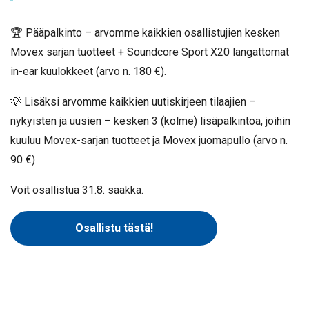
🏆 Pääpalkinto – arvomme kaikkien osallistujien kesken
Movex sarjan tuotteet + Soundcore Sport X20 langattomat
in-ear kuulokkeet (arvo n. 180 €).
💡 Lisäksi arvomme kaikkien uutiskirjeen tilaajien –
nykyisten ja uusien – kesken 3 (kolme) lisäpalkintoa, joihin
kuuluu Movex-sarjan tuotteet ja Movex juomapullo (arvo n.
90 €)
Voit osallistua 31.8. saakka.
Osallistu tästä!