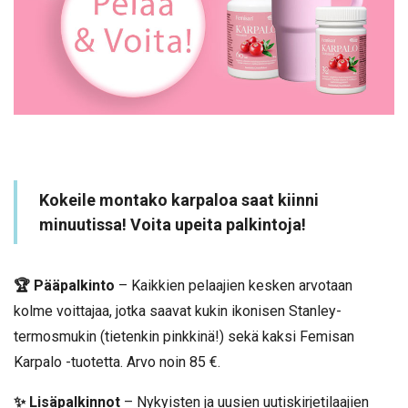
Kokeile montako karpaloa saat kiinni
minuutissa! Voita upeita palkintoja!
🏆 Pääpalkinto
– Kaikkien pelaajien kesken arvotaan
kolme voittajaa, jotka saavat kukin ikonisen Stanley-
termosmukin (tietenkin pinkkinä!) sekä kaksi Femisan
Karpalo -tuotetta. Arvo noin 85 €.
✨ Lisäpalkinnot
– Nykyisten ja uusien uutiskirjetilaajien