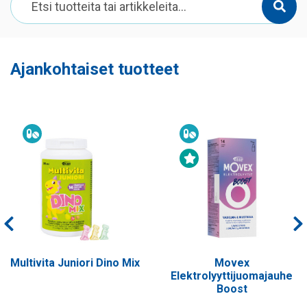
Ajankohtaiset tuotteet
Ravintolisä
Ravintolisä
Uutuustuote
Movex
Biorion Strong
Elektrolyyttijuomajauhe
Boost