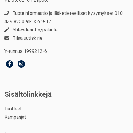
PL 65, 02101 Espoo.
Tuoteinformaatio ja lääketieteelliset kysymykset 010
439 8250 ark. klo 9-17
Yhteydenotto/palaute
Tilaa uutiskirje
Y-tunnus 1999212-6
Sisältölinkkejä
Tuotteet
Kampanjat