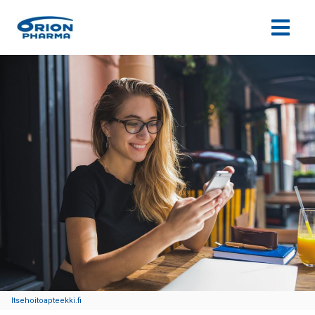
Siirry sisältöön
Itsehoitoapteekki.fi