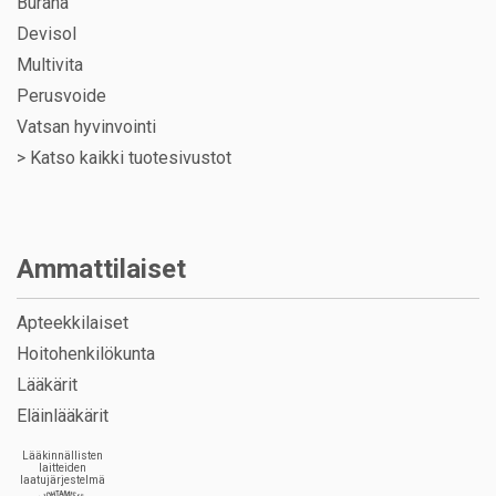
Burana
Devisol
Multivita
Perusvoide
Vatsan hyvinvointi
>
Katso kaikki tuotesivustot
Ammattilaiset
Apteekkilaiset
Hoitohenkilökunta
Lääkärit
Eläinlääkärit
Lääkinnällisten
laitteiden
laatujärjestelmä