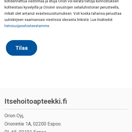
kohdennettua viestintää ja etuja Orion voi kerätä tietoja kiinnostuksen
kohteistasi kyselyillä ja Orionin sivustojen selailuhistorian perusteella,
mikäli olet antanut evästesuostumuksen. Voit koska tahansa peruuttaa
uutiskirjeen saamassasi viestissä olevasta linkistä. Lue lisätiedot
tietosuojaselosteestamme
.
Itsehoitoapteekki.fi
Orion Oyj,
Orionintie 1A, 02200 Espoo.