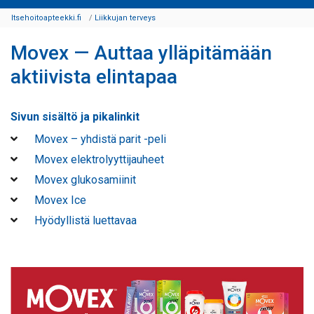
Itsehoitoapteekki.fi
Liikkujan terveys
Movex — Auttaa ylläpitämään
aktiivista elintapaa
Sivun sisältö ja pikalinkit
Movex – yhdistä parit -peli
Movex elektrolyyttijauheet
Movex glukosamiinit
Movex Ice
Hyödyllistä luettavaa