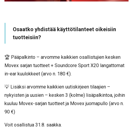
Osaatko yhdistää käyttötilanteet oikeisiin
tuotteisiin?
🏆 Pääpalkinto – arvomme kaikkien osallistujien kesken
Movex sarjan tuotteet + Soundcore Sport X20 langattomat
in-ear kuulokkeet (arvo n. 180 €).
💡 Lisäksi arvomme kaikkien uutiskirjeen tilaajien –
nykyisten ja uusien – kesken 3 (kolme) lisäpalkintoa, joihin
kuuluu Movex-sarjan tuotteet ja Movex juomapullo (arvo n.
90 €)
Voit osallistua 31.8. saakka.