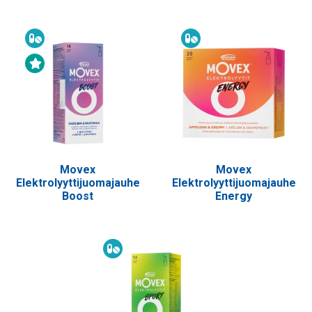
Ravintolisä
Ravintolisä
Uutuustuote
Movex
Movex
Elektrolyyttijuomajauhe
Elektrolyyttijuomajauhe
Boost
Energy
Ravintolisä