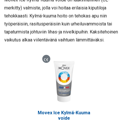
merkitty) valmiste, jolla voi hoitaa erilaisia kiputiloja
tehokkaasti. Kylmä-kuuma hoito on tehokas apu niin
työperäisiin, rasitusperäisiin kuin urheiluvammoista tai
tapaturmista johtuviin lihas-ja nivelkipuihin.
Kaksitehoinen
vaikutus alkaa viilentävänä vaihtuen lämmittäväksi.
Lääkinnällinen laite
Movex Ice Kylmä-Kuuma
voide