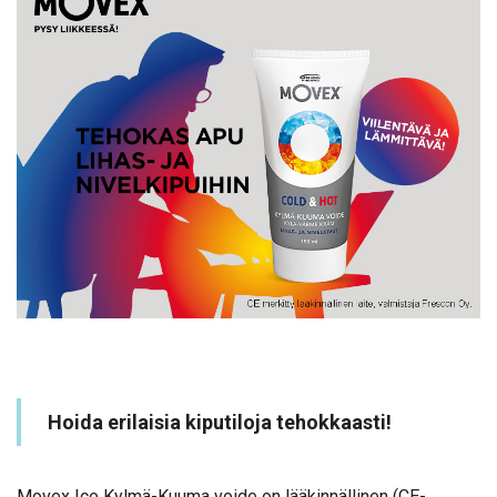
Hoida erilaisia kiputiloja tehokkaasti!
Movex Ice Kylmä-Kuuma voide on lääkinnällinen (CE-