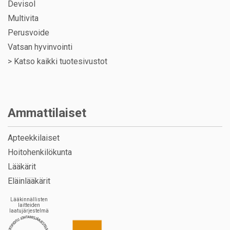
Devisol
Multivita
Perusvoide
Vatsan hyvinvointi
>
Katso kaikki tuotesivustot
Ammattilaiset
Apteekkilaiset
Hoitohenkilökunta
Lääkärit
Eläinlääkärit
Lääkinnällisten
laitteiden
laatujärjestelmä