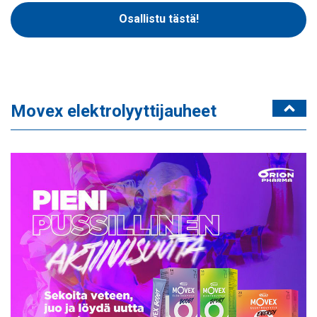
Osallistu tästä!
Movex elektrolyyttijauheet