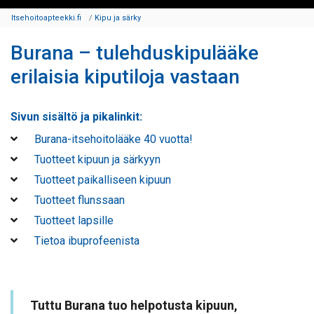
Itsehoitoapteekki.fi
Kipu ja särky
Burana – tulehduskipulääke
erilaisia kiputiloja vastaan
Sivun sisältö ja pikalinkit:
Burana-itsehoitolääke 40 vuotta!
Tuotteet kipuun ja särkyyn
Tuotteet paikalliseen kipuun
Tuotteet flunssaan
Tuotteet lapsille
Tietoa ibuprofeenista
Tuttu Burana tuo h
elpotusta kipuun,