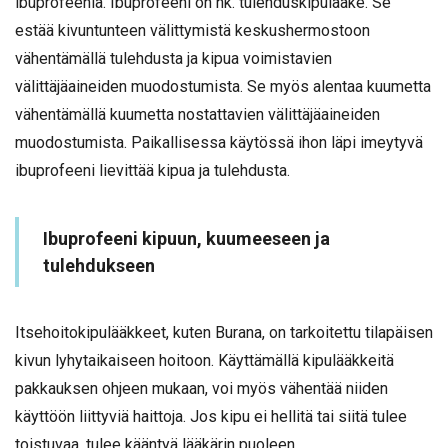
ibuprofeenia. Ibuprofeeni on nk. tulehduskipulääke. Se
estää kivuntunteen välittymistä keskushermostoon
vähentämällä tulehdusta ja kipua voimistavien
välittäjäaineiden muodostumista. Se myös alentaa kuumetta
vähentämällä kuumetta nostattavien välittäjäaineiden
muodostumista. Paikallisessa käytössä ihon läpi imeytyvä
ibuprofeeni lievittää kipua ja tulehdusta.
Ibuprofeeni kipuun, kuumeeseen ja
tulehdukseen
Itsehoitokipulääkkeet, kuten Burana, on tarkoitettu tilapäisen
kivun lyhytaikaiseen hoitoon. Käyttämällä kipulääkkeitä
pakkauksen ohjeen mukaan, voi myös vähentää niiden
käyttöön liittyviä haittoja. Jos kipu ei hellitä tai siitä tulee
toistuvaa, tulee kääntyä lääkärin puoleen.