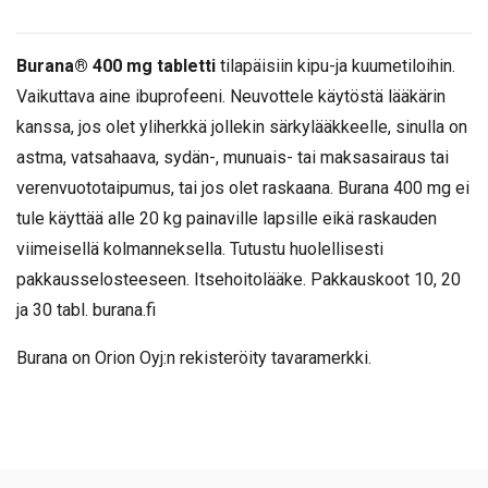
Burana® 400 mg tabletti
tilapäisiin kipu-ja kuumetiloihin.
Vaikuttava aine ibuprofeeni. Neuvottele käytöstä lääkärin
kanssa, jos olet yliherkkä jollekin särkylääkkeelle, sinulla on
astma, vatsahaava, sydän-, munuais- tai maksasairaus tai
verenvuototaipumus, tai jos olet raskaana. Burana 400 mg ei
tule käyttää alle 20 kg painaville lapsille eikä raskauden
viimeisellä kolmanneksella. Tutustu huolellisesti
pakkausselosteeseen. Itsehoitolääke. Pakkauskoot 10, 20
ja 30 tabl. burana.fi
Burana on Orion Oyj:n rekisteröity tavaramerkki.