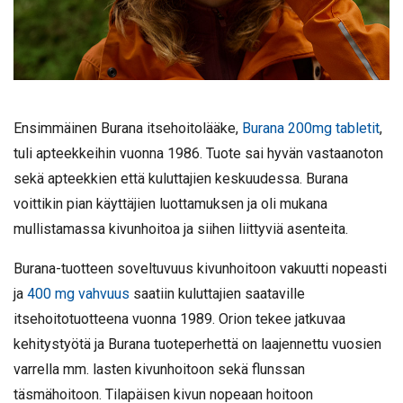
Ensimmäinen Burana itsehoitolääke,
Burana 200mg tabletit
,
tuli apteekkeihin vuonna 1986. Tuote sai hyvän vastaanoton
sekä apteekkien että kuluttajien keskuudessa. Burana
voittikin pian käyttäjien luottamuksen ja oli mukana
mullistamassa kivunhoitoa ja siihen liittyviä asenteita.
Burana-tuotteen soveltuvuus kivunhoitoon vakuutti nopeasti
ja
400 mg vahvuus
saatiin kuluttajien saataville
itsehoitotuotteena vuonna 1989. Orion tekee jatkuvaa
kehitystyötä ja Burana tuoteperhettä on laajennettu vuosien
varrella mm.
lasten kivunhoitoon
sekä
flunssan
täsmähoitoon. Tilapäisen kivun nopeaan hoitoon