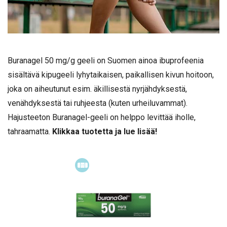
Buranagel 50 mg/g geeli on Suomen ainoa ibuprofeenia
sisältävä kipugeeli lyhytaikaisen, paikallisen kivun hoitoon,
joka on aiheutunut esim. äkillisestä nyrjähdyksestä,
venähdyksestä tai ruhjeesta (kuten urheiluvammat).
Hajusteeton Buranagel-geeli on helppo levittää iholle,
tahraamatta.
Klikkaa tuotetta ja lue lisää!
Itsehoitolääke