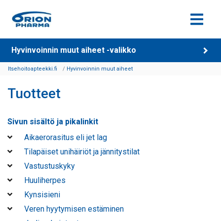
Siirry sisältöön
Hyvinvoinnin muut aiheet -valikko
Itsehoitoapteekki.fi
Hyvinvoinnin muut aiheet
Tuotteet
Sivun sisältö ja pikalinkit
Aikaerorasitus eli jet lag
Tilapäiset unihäiriöt ja jännitystilat
Vastustuskyky
Huuliherpes
Kynsisieni
Veren hyytymisen estäminen