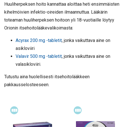
Huuliherpeksen hoito kannattaa aloittaa heti ensimmäisten
kihelmöivien infektio-oireiden ilmaannuttua. Lääkärin
toteaman huuliherpeksen hoitoon yli 18-vuotiaille löytyy
Orionin itsehoitolääkevalikoimasta:
Acyrax 200 mg -tabletit
, jonka vaikuttava aine on
asikloviiri
Valavir 500 mg -tabletit
, jonka vaikuttava aine on
valasikloviiri.
Tutustu aina huolellisesti itsehoitolääkkeen
pakkausselosteeseen.
Itsehoitolääke
Itsehoitolääke