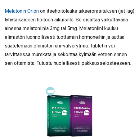
Melatonin Orion
on itsehoitolääke aikaerorasituksen (jet lag)
lyhytaikaiseen hoitoon aikuisille. Se sisältää vaikuttavana
aineena melatoniinia 3mg tai 5mg. Melatoniini kuuluu
elimistön luonnollisesti tuottamiin hormoneihin ja auttaa
säätelemään elimistön uni-valverytmiä. Tabletin voi
tarvittaessa murskata ja sekoittaa kylmään veteen ennen
sen ottamista. Tutustu huolellisesti pakkausselosteeseen.
Itsehoitolääke