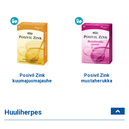
Ravintolisä
Ravintolisä
Posivil Zink
Posivil Zink
kuumajuomajauhe
mustaherukka
Huuliherpes