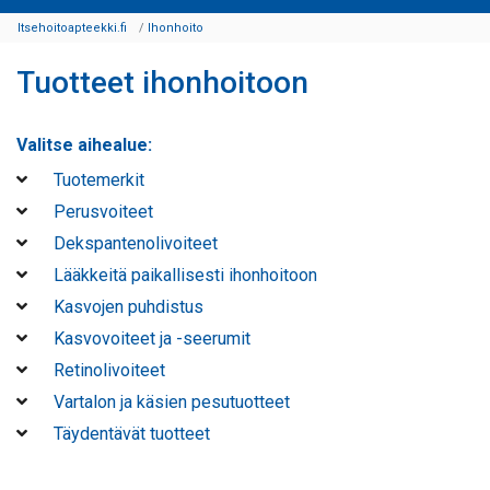
Itsehoitoapteekki.fi
Ihonhoito
Tuotteet ihonhoitoon
Valitse aihealue:
Tuotemerkit
Perusvoiteet
Dekspantenolivoiteet
Lääkkeitä paikallisesti ihonhoitoon
Kasvojen puhdistus
Kasvovoiteet ja -seerumit
Retinolivoiteet
Vartalon ja käsien pesutuotteet
Täydentävät tuotteet