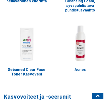
hellävarainen kuorinta
Cleansing Foam,
syväpuhdistava
puhdistusvaahto
Sebamed Clear Face
Acnex
Toner Kasvovesi
Kasvovoiteet ja -seerumit