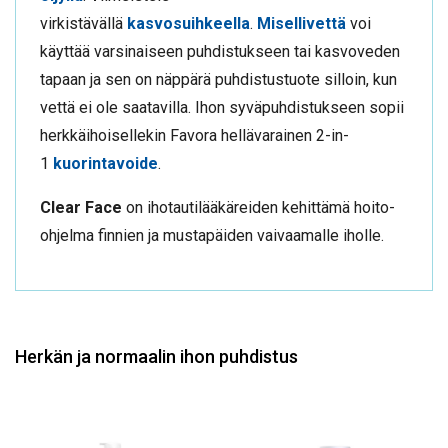
virkistävällä
kasvosuihkeella
.
Misellivettä
voi
käyttää varsinaiseen puhdistukseen tai kasvoveden
tapaan ja sen on näppärä puhdistustuote silloin, kun
vettä ei ole saatavilla. Ihon syväpuhdistukseen sopii
herkkäihoisellekin Favora hellävarainen 2-in-
1
kuorintavoide
.
Clear Face
on ihotautilääkäreiden kehittämä hoito-
ohjelma finnien ja mustapäiden vaivaamalle iholle.
Herkän ja normaalin ihon puhdistus