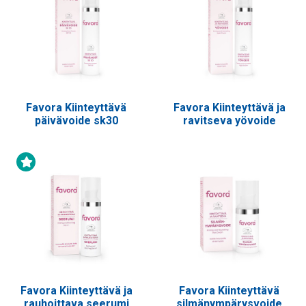
Favora Kiinteyttävä
Favora Kiinteyttävä ja
päivävoide sk30
ravitseva yövoide
Uutuustuote
Favora Kiinteyttävä ja
Favora Kiinteyttävä
rauhoittava seerumi
silmänympärysvoide