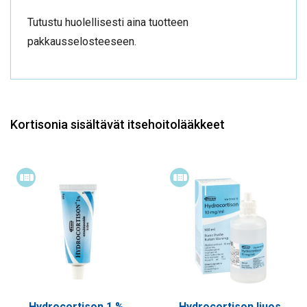
Tutustu huolellisesti aina tuotteen
pakkausselosteeseen.
Kortisonia sisältävät itsehoitolääkkeet
Itsehoitolääke
Itsehoitolääke
Hydrocortison 1 %
Hydrocortison liuos