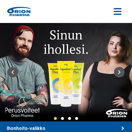
Siirry sisältöön
Ihonhoito-valikko