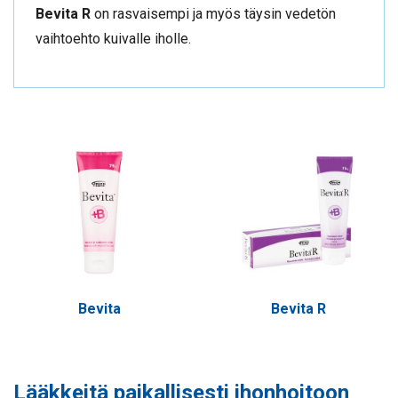
Bevita R
on r
asvaisempi ja myös täysin vedetön
vaihtoehto kuivalle iholle.
Bevita
Bevita R
Lääkkeitä paikallisesti ihonhoitoon