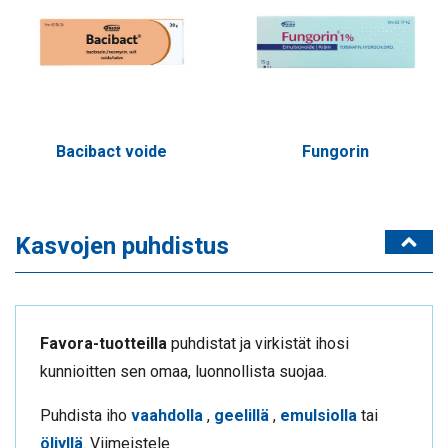
Bacibact voide
Fungorin
Kasvojen puhdistus
Favora-tuotteilla
puhdistat ja virkistät ihosi
kunnioitten sen omaa, luonnollista suojaa.
Puhdista iho
vaahdolla
,
geelillä
,
emulsiolla
tai
öljyllä
. Viimeistele