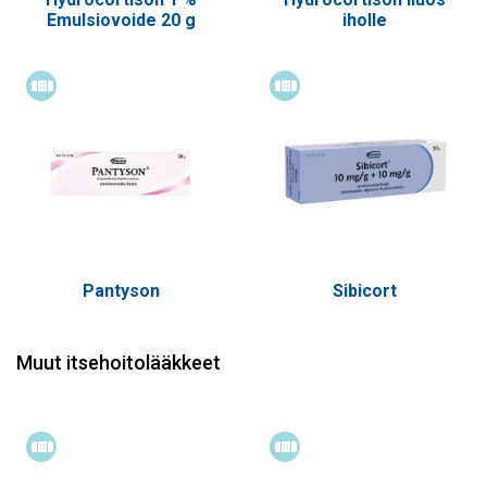
Emulsiovoide 20 g
iholle
Itsehoitolääke
Itsehoitolääke
Pantyson
Sibicort
Muut itsehoitolääkkeet
Itsehoitolääke
Itsehoitolääke