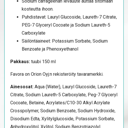
Sodium carrageenan leväuute auttaa sitomaan
kosteutta ihoon.
Puhdistavat: Lauryl Glucoside, Laureth-7 Citrate,
PEG-7 Glyceryl Cocoate ja Sodium Laureth-5
Carboxylate
Säilöntäaineet: Potassium Sorbate, Sodium
Benzoate ja Phenoxyethanol
Pakkaus:
tuubi 150 ml
Favora on Orion Oyj:n rekisteröity tavaramerkki.
Ainesosat:
Aqua (Water), Lauryl Glucoside, Laureth-7
Citrate, Sodium Laureth-5 Carboxylate, Peg-7 Glyceryl
Cocoate, Betaine, Acrylates/C10-30 Alkyl Acrylate
Crosspolymer, Sodium Benzoate, Sodium Hydroxide,
Disodium Edta, Xylitylglucoside, Potassium Sorbate,
Anhydroxylitol, Xylitol, Sodium Benzotriazolyl