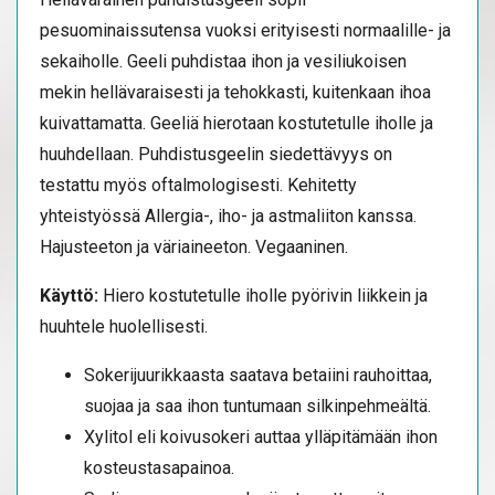
pesuominaissutensa vuoksi erityisesti normaalille- ja
sekaiholle. Geeli puhdistaa ihon ja vesiliukoisen
mekin hellävaraisesti ja tehokkasti, kuitenkaan ihoa
kuivattamatta. Geeliä hierotaan kostutetulle iholle ja
huuhdellaan. Puhdistusgeelin siedettävyys on
testattu myös oftalmologisesti. Kehitetty
yhteistyössä Allergia-, iho- ja astmaliiton kanssa.
Hajusteeton ja väriaineeton. Vegaaninen.
Käyttö:
Hiero kostutetulle iholle pyörivin liikkein ja
huuhtele huolellisesti.
Sokerijuurikkaasta saatava betaiini rauhoittaa,
suojaa ja saa ihon tuntumaan silkinpehmeältä.
Xylitol eli koivusokeri auttaa ylläpitämään ihon
kosteustasapainoa.