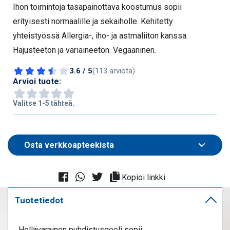
Ihon toimintoja tasapainottava koostumus sopii
erityisesti normaalille ja sekaiholle. Kehitetty
yhteistyössä Allergia-, iho- ja astmaliiton kanssa.
Hajusteeton ja väriaineeton. Vegaaninen.
3.6 / 5
(113 arviota)
Arvioi tuote:
Valitse 1-5 tähteä.
Kopioi linkki
Tuotetiedot
Hellävarainen puhdistusgeeli sopii