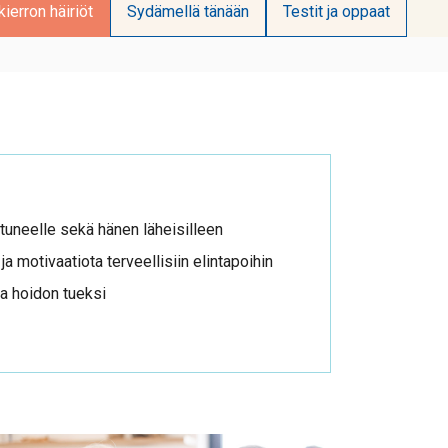
ierron häiriöt
Sydämellä tänään
Testit ja oppaat
stuneelle sekä hänen läheisilleen
a motivaatiota terveellisiin elintapoihin
ta hoidon tueksi