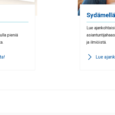
Sydämellä
Lue ajankohtaisi
ulla pieniä
asiantuntijahaa
a.
ja ilmiöistä.
ta!
Lue ajank