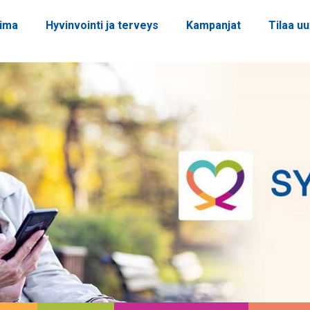
oima
Hyvinvointi ja terveys
Kampanjat
Tilaa uu