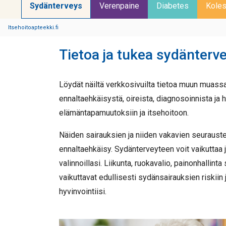
Sydänterveys
Verenpaine
Diabetes
Koles
Itsehoitoapteekki.fi
Tietoa ja tukea sydänterv
Löydät näiltä verkkosivuilta tietoa muun muass
ennaltaehkäisystä, oireista, diagnosoinnista ja 
elämäntapamuutoksiin ja itsehoitoon.
Näiden sairauksien ja niiden vakavien seurauste
ennaltaehkäisy. Sydänterveyteen voit vaikuttaa jo 
valinnoillasi. Liikunta, ruokavalio, painonhallint
vaikuttavat edullisesti sydänsairauksien riskiin
hyvinvointiisi.