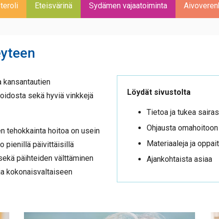
teroli
Eteisvärinä
Sydämen vajaatoiminta
Aivoverenk
eyteen
a kansantautien
Löydät sivustolta
hoidosta sekä hyviä vinkkejä
Tietoa ja tukea saira
Ohjausta omahoitoon j
n tehokkainta hoitoa on usein
Materiaaleja ja oppai
pienillä päivittäisillä
a sekä päihteiden välttäminen
Ajankohtaista asiaa
 ja kokonaisvaltaiseen