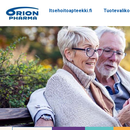
Itsehoitoapteekki.fi
Tuotevalik
Siirry sisältöön