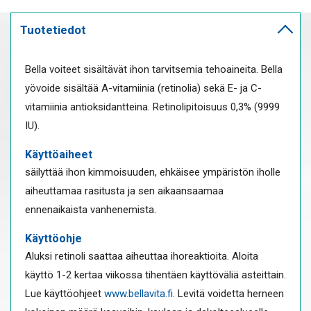
Tuotetiedot
Bella voiteet sisältävät ihon tarvitsemia tehoaineita. Bella
yövoide sisältää A-vitamiinia (retinolia) sekä E- ja C-
vitamiinia antioksidantteina. Retinolipitoisuus 0,3% (9999
IU).
Käyttöaiheet
säilyttää ihon kimmoisuuden, ehkäisee ympäristön iholle
aiheuttamaa rasitusta ja sen aikaansaamaa
ennenaikaista vanhenemista.
Käyttöohje
Aluksi retinoli saattaa aiheuttaa ihoreaktioita. Aloita
käyttö 1-2 kertaa viikossa tihentäen käyttöväliä asteittain.
Lue käyttöohjeet
www.bellavita.fi
. Levitä voidetta herneen