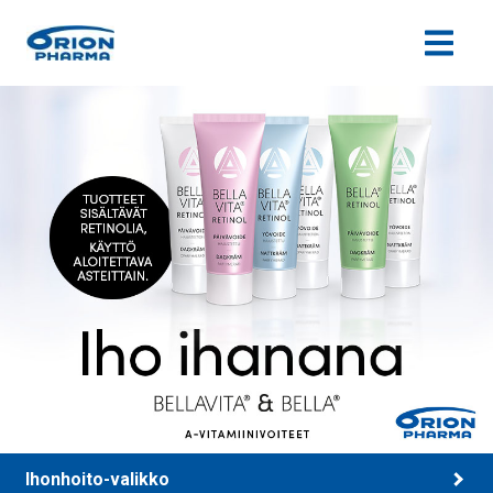
Siirry sisältöön
Ihonhoito-valikko