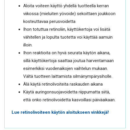
Aloita voiteen käyttö yhdellä tuotteella kerran
viikossa (mieluiten yövoide) sekoittaen joukkoon
kosteuttavaa perusvoidetta
Ihon totuttua retinoliin, käyttökertoja voi lisätä
vähitellen ja lopulta tuotetta voi käyttää aamuin
illoin.
Ihon reaktioita on hyvä seurata käytön aikana,
sillä käyttökertoja saattaa joutua harventamaan
esimerkiksi vuodenaikojen vaihtelun mukaan.
Vältä tuotteen laittamista silmänympärysiholle.
Älä käytä retinolivoiteita raskauden aikana
Käytä auringonsuojavoidetta riippumatta siitä,
että onko retinolivoidetta kasvoillasi päiväaikaan.
Lue retinolivoiteen käytön aloitukseen vinkkejä!