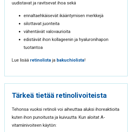
uudistavat ja ravitsevat ihoa sekä
ennaltaehkäisevät ikääntymisen merkkejä
silottavat juonteita
vähentävät valovaurioita
edistävät ihon kollageenin ja hyaluronihapon
tuotantoa
Lue lisää
retinolista
ja
bakuchiolista
!
Tärkeä tietää retinolivoiteista
Tehonsa vuoksi retinoli voi aiheuttaa aluksi ihoreaktioita
kuten ihon punoitusta ja kuivuutta. Kun aloitat A-
vitamiinivoiteen käytön: