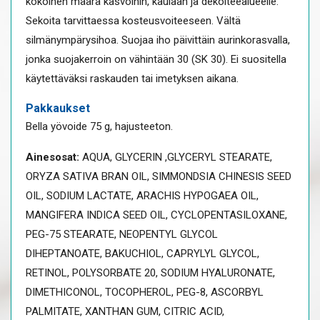
kokoinen määrä kasvoihin, kaulaan ja dekolteealueelle.
Sekoita tarvittaessa kosteusvoiteeseen. Vältä
silmänympärysihoa. Suojaa iho päivittäin aurinkorasvalla,
jonka suojakerroin on vähintään 30 (SK 30). Ei suositella
käytettäväksi raskauden tai imetyksen aikana.
Pakkaukset
Bella yövoide 75 g, hajusteeton.
Ainesosat:
AQUA, GLYCERIN ,GLYCERYL STEARATE,
ORYZA SATIVA BRAN OIL, SIMMONDSIA CHINESIS SEED
OIL, SODIUM LACTATE, ARACHIS HYPOGAEA OIL,
MANGIFERA INDICA SEED OIL, CYCLOPENTASILOXANE,
PEG-75 STEARATE, NEOPENTYL GLYCOL
DIHEPTANOATE, BAKUCHIOL, CAPRYLYL GLYCOL,
RETINOL, POLYSORBATE 20, SODIUM HYALURONATE,
DIMETHICONOL, TOCOPHEROL, PEG-8, ASCORBYL
PALMITATE, XANTHAN GUM, CITRIC ACID,