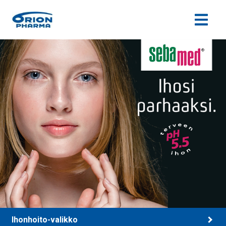
Siirry sisältöön
Ihonhoito-valikko