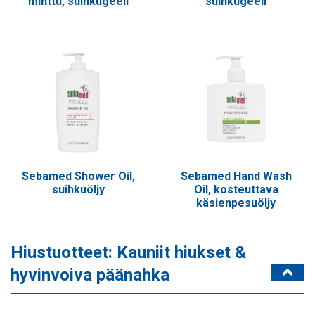
minttu, suihkugeeli
suihkugeeli
Sebamed Shower Oil,
Sebamed Hand Wash
suihkuöljy
Oil, kosteuttava
käsienpesuöljy
Hiustuotteet: Kauniit hiukset &
hyvinvoiva päänahka