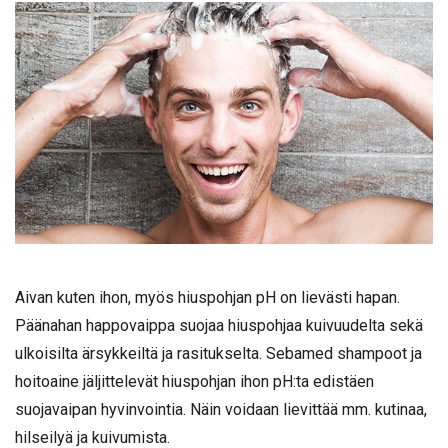
Aivan kuten ihon, myös hiuspohjan pH on lievästi hapan.
Päänahan happovaippa suojaa hiuspohjaa kuivuudelta sekä
ulkoisilta ärsykkeiltä ja rasitukselta. Sebamed shampoot ja
hoitoaine jäljittelevät hiuspohjan ihon pH:ta edistäen
suojavaipan hyvinvointia. Näin voidaan lievittää mm. kutinaa,
hilseilyä ja kuivumista.