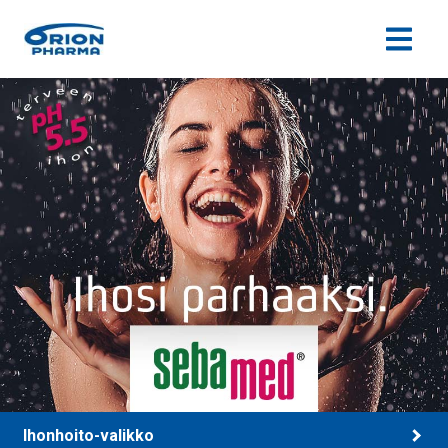
Siirry sisältöön
Ihonhoito-valikko