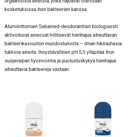
orgaanisista aineista, jotka hajoavat ollessaan
kosketuksissa ihon bakteerien kanssa.
Alumiinittomien Sebamed-deodoranttien biologisesti
aktivoituvat aineosat hillitsevät hienhajua aiheuttavan
bakteerikasvuston muodostumista – ilman hikirauhasia
tukkivia aineita. Ihoystävällinen pH 5,5 ylläpitää ihon
suojavaipan hyvinvointia ja puolustuskykyä hienhajua
aiheuttavia bakteereja vastaan.