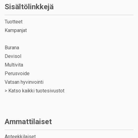
Sisältölinkkejä
Tuotteet
Kampanjat
Burana
Devisol
Multivita
Perusvoide
Vatsan hyvinvointi
>
Katso kaikki tuotesivustot
Ammattilaiset
Apteekkilaiset