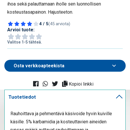
ihoa sekä palauttamaan iholle sen luonnollisen
kosteustasapainon. Hajusteeton.
4 / 5
(45 arviota)
Arvioi tuote:
Valitse 1-5 tähteä.
Kopioi linkki
Tuotetiedot
Rauhoittava ja pehmentävä käsivoide hyvin kuiville
käsille. 5% karbamidia ja kosteuttavien aineiden
runsas määrä auttavat rauhoittamaan ja