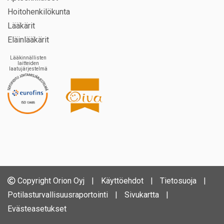
Hoitohenkilökunta
Lääkärit
Eläinlääkärit
Lääkinnällisten
laitteiden
laatujärjestelmä
Copyright Orion Oyj
|
Käyttöehdot
|
Tietosuoja
|
Potilasturvallisuusraportointi
|
Sivukartta
|
Evästeasetukset