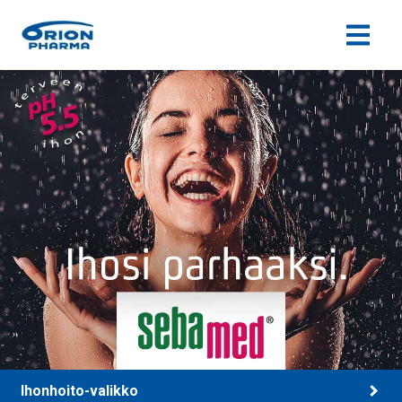
Siirry sisältöön
Ihonhoito-valikko