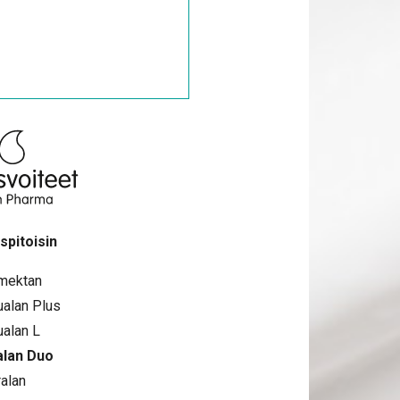
spitoisin
mektan
alan Plus
alan L
lan Duo
alan