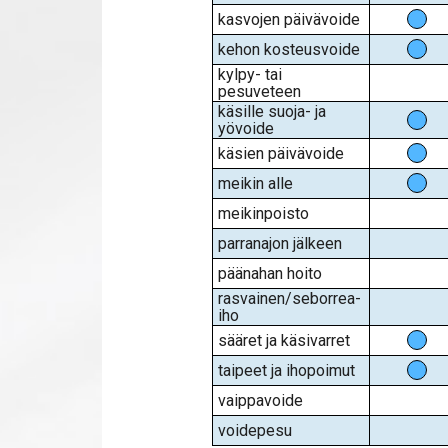
kasvojen päivävoide
kehon kosteusvoide
kylpy- tai
pesuveteen
käsille suoja- ja
yövoide
käsien päivävoide
meikin alle
meikinpoisto
parranajon jälkeen
päänahan hoito
rasvainen/seborrea-
iho
sääret ja käsivarret
taipeet ja ihopoimut
vaippavoide
voidepesu