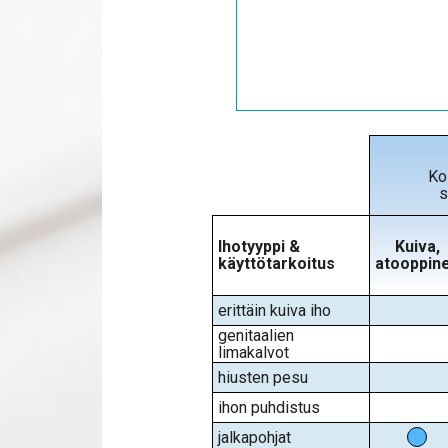
Ko
s
Ihotyyppi &
Kuiva,
käyttötarkoitus
atooppin
erittäin kuiva iho
genitaalien
limakalvot
hiusten pesu
ihon puhdistus
jalkapohjat