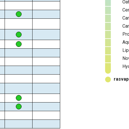
Oa
Cer
Car
Car
Pro
Aq
Lip
No
Hy
rasvap