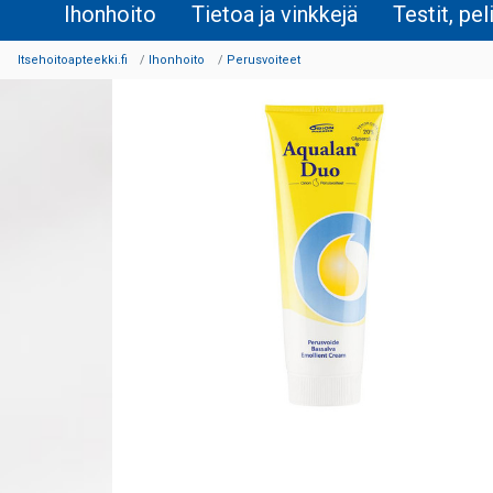
Ihonhoito
Tietoa ja vinkkejä
Testit, pel
Itsehoitoapteekki.fi
Ihonhoito
Perusvoiteet