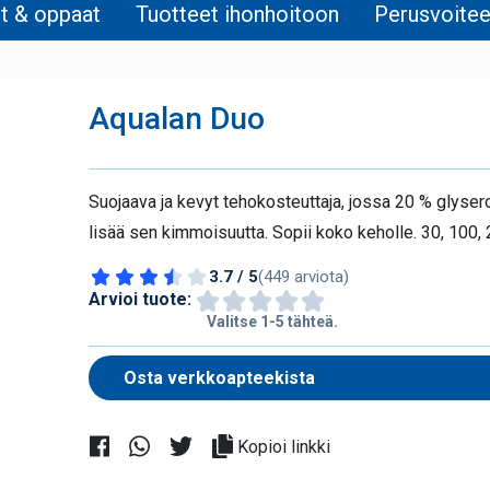
it & oppaat
Tuotteet ihonhoitoon
Perusvoitee
Aqualan Duo
Suojaava ja kevyt tehokosteuttaja, jossa 20 % glyser
lisää sen kimmoisuutta. Sopii koko keholle. 30, 100, 
3.7 / 5
(449 arviota)
Arvioi tuote:
Valitse 1-5 tähteä.
Kopioi linkki