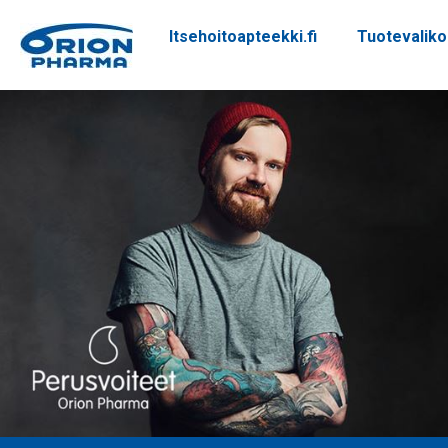
Itsehoitoapteekki.fi
Tuotevalik
Siirry sisältöön