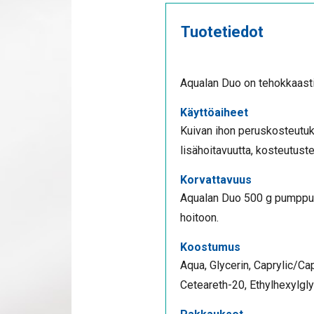
Tuotetiedot
Aqualan Duo on tehokkaasti
Käyttöaiheet
Kuivan ihon peruskosteutuk
lisähoitavuutta, kosteutust
Korvattavuus
Aqualan Duo 500 g pumppupu
hoitoon.
Koostumus
Aqua, Glycerin, Caprylic/Cap
Ceteareth-20, Ethylhexylgl