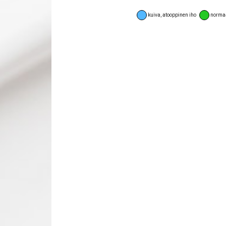
kuiva, atooppinen iho
normaal