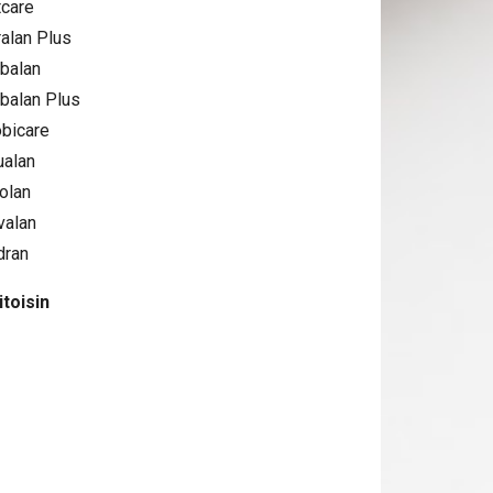
tcare
alan Plus
balan
balan Plus
bicare
ualan
olan
valan
dran
itoisin