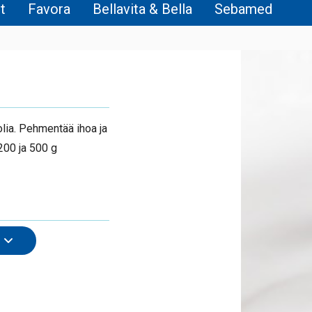
t
Favora
Bellavita & Bella
Sebamed
olia. Pehmentää ihoa ja
200 ja 500 g