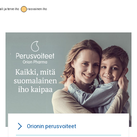
i ja terve iho
rasvainen iho
Orionin perusvoiteet