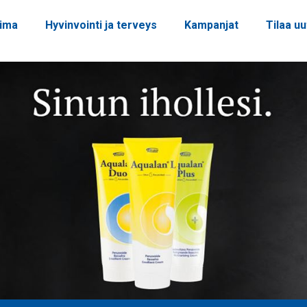
oima
Hyvinvointi ja terveys
Kampanjat
Tilaa uu