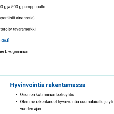
00 g ja 500 g pumppupullo.
nperäisiä ainesosia).
teröity tavaramerkki.
de.fi
eet:
vegaaninen
Hyvinvointia rakentamassa
Orion on kotimainen lääkeyhtiö
Olemme rakentaneet hyvinvointia suomalaisille jo yli
vuoden ajan