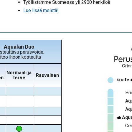
Työllistämme Suomessa yli 2900 henkilöä
Lue lisää meistä!
Aqualan Duo
steuttava perusvoide,
itoo ihoon kosteutta
Normaali ja
Rasvainen
en
terve
kosteu
Hu
Aqu
Aqu
Aqua
Cer