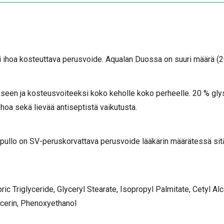
 ihoa kosteuttava perusvoide. Aqualan Duossa on suuri määrä (2
seen ja kosteusvoiteeksi koko keholle koko perheelle. 20 % glys
ehoa sekä lievää antiseptistä vaikutusta.
llo on SV-peruskorvattava perusvoide lääkärin määrätessä sitä
ric Triglyceride, Glyceryl Stearate, Isopropyl Palmitate, Cetyl Al
ycerin, Phenoxyethanol