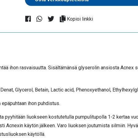
Kopioi linkki
ää ihon rasvaisuutta. Sisältämänsä glyserolin ansiosta Acnex suoj
Denat, Glycerol, Betain, Lactic acid, Phenoxyethanol, Ethylhexylg
 epäpuhtaan ihon puhdistus.
ta pyyhitään liuokseen kostutetulla pumpulitupolla 1-2 kertaa vu
sti Acnexin käytön jälkeen. Varo liuoksen joutumista silmiin. Hy
tusliuoksen käytöllä.