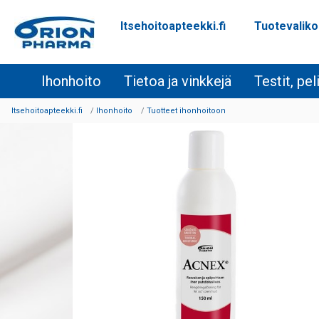
Itsehoitoapteekki.fi
Tuotevalik
Siirry sisältöön
Ihonhoito
Tietoa ja vinkkejä
Testit, pel
Itsehoitoapteekki.fi
Ihonhoito
Tuotteet ihonhoitoon