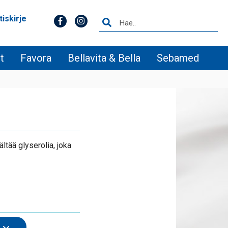
tiskirje
t
Favora
Bellavita & Bella
Sebamed
ltää glyserolia, joka