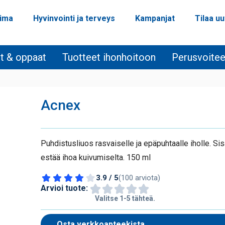
oima
Hyvinvointi ja terveys
Kampanjat
Tilaa uu
it & oppaat
Tuotteet ihonhoitoon
Perusvoitee
Acnex
Puhdistusliuos rasvaiselle ja epäpuhtaalle iholle. Sisä
estää ihoa kuivumiselta. 150 ml
3.9 / 5
(100 arviota)
Arvioi tuote:
Valitse 1-5 tähteä.