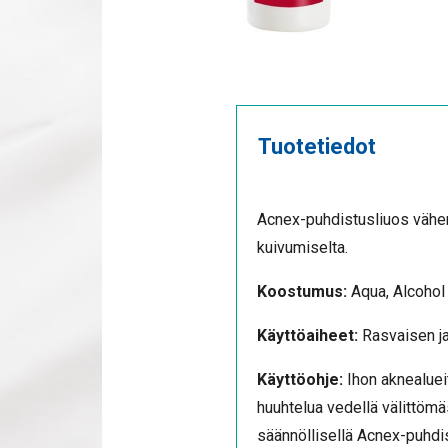
Tuotetiedot
Acnex-puhdistusliuos vähent
kuivumiselta.
Koostumus:
Aqua, Alcohol 
Käyttöaiheet:
Rasvaisen ja
Käyttöohje:
Ihon aknealuei
huuhtelua vedellä välittömä
säännöllisellä Acnex-puhdis