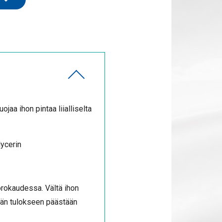
aa ihon pintaa liialliselta
lycerin
orokaudessa. Vältä ihon
vään tulokseen päästään