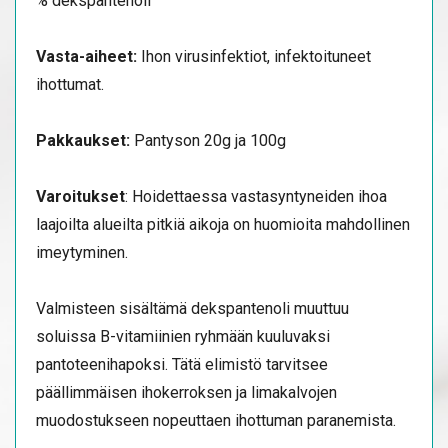
% dekspantenoli
Vasta-aiheet:
Ihon virusinfektiot, infektoituneet
ihottumat.
Pakkaukset:
Pantyson 20g ja 100g
Varoitukset
: Hoidettaessa vastasyntyneiden ihoa
laajoilta alueilta pitkiä aikoja on huomioita mahdollinen
imeytyminen.
Valmisteen sisältämä dekspantenoli muuttuu
soluissa B-vitamiinien ryhmään kuuluvaksi
pantoteenihapoksi. Tätä elimistö tarvitsee
päällimmäisen ihokerroksen ja limakalvojen
muodostukseen nopeuttaen ihottuman paranemista.