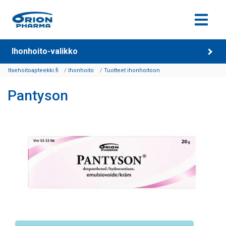
Siirry sisältöön
Ihonhoito-valikko
Itsehoitoapteekki.fi
Ihonhoito
Tuotteet ihonhoitoon
Pantyson