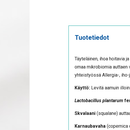
Tuotetiedot
Täyteläinen, ihoa hoitavia j
omaa mikrobiomia auttaen v
yhteistyössä Allergia-, iho
Käyttö:
Levitä aamuin illoin
Lactobacillus plantarum
fe
Skvalaani
(squalane) auttaa
Karnaubavaha
(copernica c