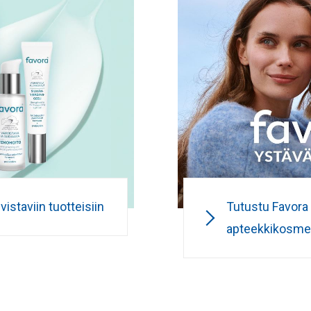
istaviin tuotteisiin
Tutustu Favora
apteekkikosmet