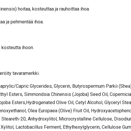
ensis) hoitaa, kosteuttaa ja rauhoittaa ihoa.
taa ja pehmentää ihoa.
 kosteutta ihoon.
eröity tavaramerkki.
aprylic/Capric Glycerides, Glycerin, Butyrospermum Parkii (Shea
Ethyl Esters, Simmondsia Chinensis (Jojoba) Seed Oil, Copernicia
ojoba Esters,Hydrogenated Olive Oil, Cetyl Alcohol, Glyceryl Stea
enoxyethanol, Olea Europaea (Olive) Fruit Oil, Hydroxyacetopheno
, Steareth-20, Anhydroxylitol, Microcrystalline Cellulose, Disodi
, Xylitol, Lactobacillus Ferment, Ethylhexylglycerin, Cellulose G