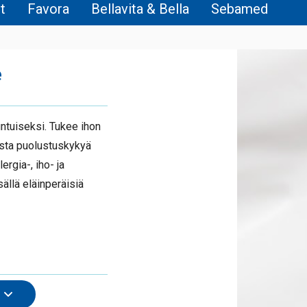
t
Favora
Bellavita & Bella
Sebamed
e
ntuiseksi. Tukee ihon
ista puolustuskykyä
ergia-, iho- ja
sällä eläinperäisiä