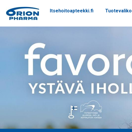
Itsehoitoapteekki.fi
Tuotevalik
Siirry sisältöön