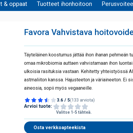
it & oppaat
Tuotteet ihonhoitoon
Perusvoitee
Favora Vahvistava hoitovoid
Täyteläinen koostumus jättää ihon ihanan pehmeän tu
omaa mikrobiomia auttaen vahvistamaan ihon luonta
ulkoisia rasituksia vastaan. Kehitetty yhteistyössä All
astmaliiton kanssa. Hajusteeton ja väriaineeton. Ei si
aineosia, sopii myös vegaaneille.
3.6 / 5
(133 arviota)
Arvioi tuote:
Valitse 1-5 tähteä.