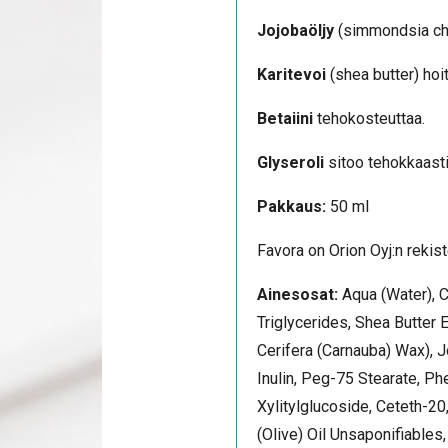
Jojobaöljy
(simmondsia chin
Karitevoi
(shea butter) hoi
Betaiini
tehokosteuttaa.
Glyseroli
sitoo tehokkaasti
Pakkaus:
50 ml
Favora on Orion Oyj:n rekist
Ainesosat:
Aqua (Water), C
Triglycerides, Shea Butter 
Cerifera (Carnauba) Wax), J
Inulin, Peg-75 Stearate, Ph
Xylitylglucoside, Ceteth-20
(Olive) Oil Unsaponifiables