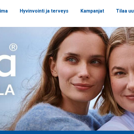
oima
Hyvinvointi ja terveys
Kampanjat
Tilaa uu