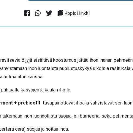
Kopioi linkki
a ravitsevia öljyjä sisältävä koostumus jättää ihon ihanan pehmeän
ahvistamaan ihon luontaista puolustuskykyä ulkoisia rasituksia v
-ja astmaliiton kanssa.
 puhtaalle kasvojen ja kaulan iholle.
rment + prebiootit t
asapainottavat ihoa ja vahvistavat sen luo
 tukemaan ihon luonnollista suojaa, eli barrieeria, sekä pehmentää
erfera cera) suojaa ja hoitaa ihoa.