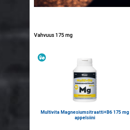
Vahvuus 175 mg
Ravintolisä
Multivita Magnesiumsitraatti+B6 175 mg
appelsiini