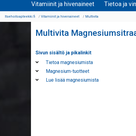
Vitamiinit ja hivenaineet
Tietoa ja vi
Itsehoitoapteekki.fi
Vitamiinit ja hivenaineet
Multivita
Multivita Magnesiumsitra
Sivun sisältö ja pikalinkit
Tietoa magnesiumista
Magnesium-tuotteet
Lue lisää magnesiumista