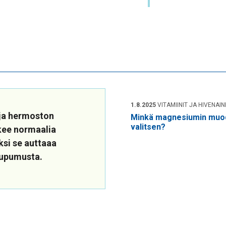
1.8.2025
VITAMIINIT JA HIVENAI
 ja hermoston
Minkä magnesiumin muo
valitsen?
kee normaalia
ksi se auttaaa
uupumusta.