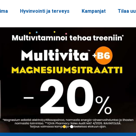
oima
Hyvinvointi ja terveys
Kampanjat
Tilaa uu