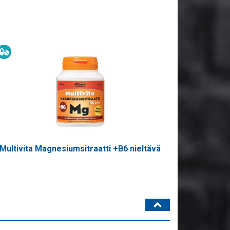
Ravintolisä
Multivita Magnesiumsitraatti +B6 nieltävä