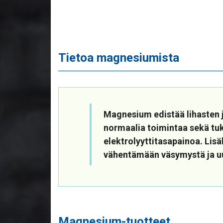
Tietoa magnesiumista
Magnesium edistää lihasten
normaalia toimintaa sekä tu
elektrolyyttitasapainoa. Lisä
vähentämään väsymystä ja 
Magnesium-tuotteet