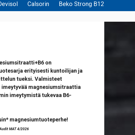
Devisol
Calsorin
Beko Strong B12
esiumsitraatti+B6 on
otesarja erityisesti kuntoilijan ja
ittelun tueksi. Valmisteet
in imeytyvää magnesiumsitraattia
min imeytymistä tukevaa B6-
uin* magnesiumtuoteperhe!
 Audit MAT 4/2026