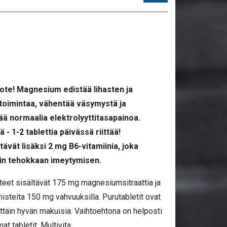
uote! Magnesium edistää lihasten ja
oimintaa, vähentää väsymystä ja
ä normaalia elektrolyyttitasapainoa.
 - 1-2 tablettia päivässä riittää!
tävät lisäksi 2 mg B6-vitamiinia, joka
n tehokkaan imeytymisen.
et sisältävät 175 mg magnesiumsitraattia ja
isteita 150 mg vahvuuksilla. Purutabletit ovat
ittäin hyvän makuisia. Vaihtoehtona on helposti
t tabletit. Multivita