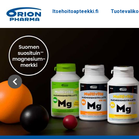
Itsehoitoapteekki.fi
Tuotevalik
Siirry sisältöön