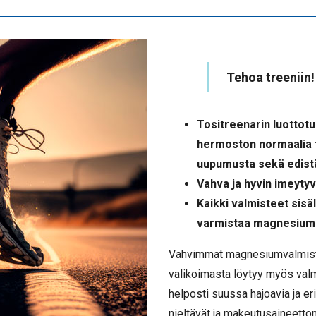
Tehoa treeniin!
Tositreenarin luottot
hermoston normaalia t
uupumusta sekä edistä
Vahva ja hyvin imeytyvä
Kaikki valmisteet sisäl
varmistaa magnesiumi
Vahvimmat magnesiumvalmiste
valikoimasta löytyy myös valm
helposti suussa hajoavia ja er
nieltävät ja makeutusaineettoma