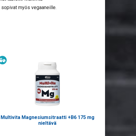
 sopivat myös vegaaneille.
Ravintolisä
Multivita Magnesiumsitraatti +B6 175 mg
nieltävä