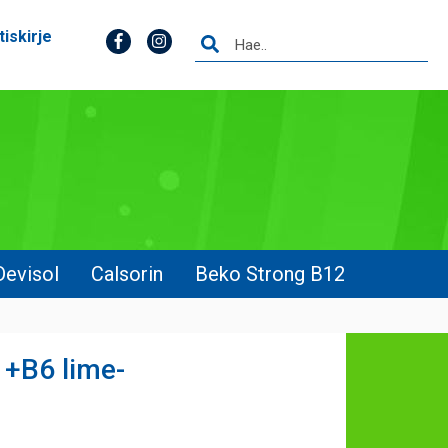
tiskirje
Devisol
Calsorin
Beko Strong B12
 +B6 lime-