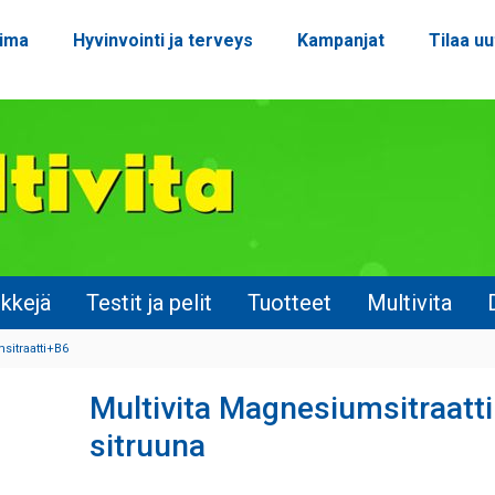
oima
Hyvinvointi ja terveys
Kampanjat
Tilaa uu
nkkejä
Testit ja pelit
Tuotteet
Multivita
sitraatti+B6
Multivita Magnesiumsitraatti
sitruuna