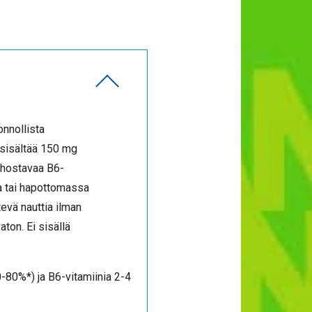
onnollista
 sisältää 150 mg
ehostavaa B6-
a tai hapottomassa
tevä nauttia ilman
aton. Ei sisällä
-80%*) ja B6-vitamiinia 2-4