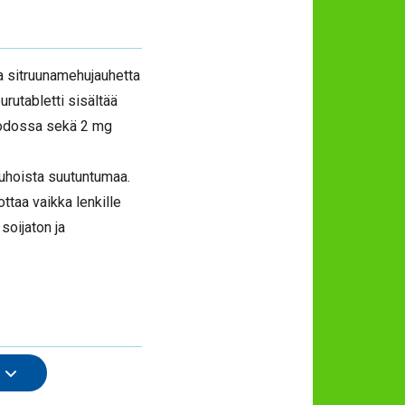
sta sitruunamehujauhetta
rutabletti sisältää
uodossa sekä 2 mg
jauhoista suutuntumaa.
ottaa vaikka lenkille
soijaton ja