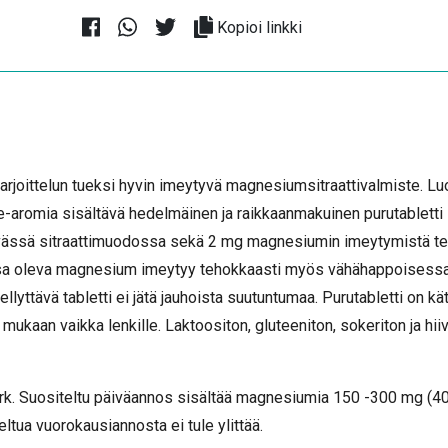
Kopioi linkki
le harjoittelun tueksi hyvin imeytyvä magnesiumsitraattivalmiste. Lu
me-aromia sisältävä hedelmäinen ja raikkaanmakuinen purutabletti
ässä sitraattimuodossa sekä 2 mg magnesiumin imeytymistä t
ossa oleva magnesium imeytyy tehokkaasti myös vähähappoisess
lyttävä tabletti ei jätä jauhoista suutuntumaa. Purutabletti on kä
 mukaan vaikka lenkille. Laktoositon, gluteeniton, sokeriton ja hiiv
vrk. Suositeltu päiväannos sisältää magnesiumia 150 -300 mg (40
ltua vuorokausiannosta ei tule ylittää.