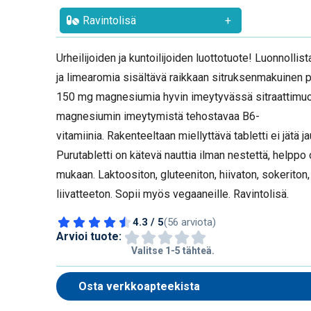
Ravintolisä
+
Urheilijoiden ja kuntoilijoiden luottotuote! Luonnolli
ja limearomia sisältävä raikkaan sitruksenmakuinen pu
150 mg magnesiumia hyvin imeytyvässä sitraattim
magnesiumin imeytymistä tehostavaa B6-
vitamiinia. Rakenteeltaan miellyttävä tabletti ei jätä 
Purutabletti on kätevä nauttia ilman nestettä, helppo 
mukaan. Laktoositon, gluteeniton, hiivaton, sokeriton, 
liivatteeton. Sopii myös vegaaneille. Ravintolisä.
4.3 / 5
(56 arviota)
Arvioi tuote:
Valitse 1-5 tähteä.