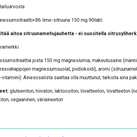
tailuarvosta
gnesiumsitraatti+B6 lime-sitruuna 150 mg 90tabl.
tää aitoa sitruunamehujauhetta - ei suositella sitrusyliherki
aramerkki.
iumsitraattia josta 150 mg magnesiumia, makeutusaine (mannitoli
asvahappojen magnesiumsuolat, piidioksidi), aromi (sitruunameh
-vitamiini). Ainesosalista saattaa olla muuttunut, tarkista aina p
eet:
gluteeniton, hiivaton, laktoositon, liivatteeton, liivatteeton (na
titon, vegaaninen, väriaineeton