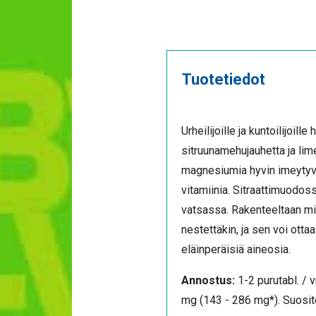
Tuotetiedot
Urheilijoille ja kuntoilijoil
sitruunamehujauhetta ja li
magnesiumia hyvin imeytyv
vitamiinia. Sitraattimuod
vatsassa. Rakenteeltaan miel
nestettäkin, ja sen voi ottaa
eläinperäisiä aineosia.
Annostus:
1-2 purutabl. / 
mg (143 - 286 mg*). Suosite