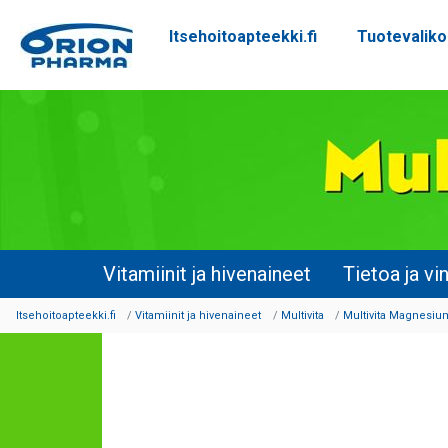
Itsehoitoapteekki.fi
Tuotevalik
Siirry sisältöön
Vitamiinit ja hivenaineet
Tietoa ja vi
Itsehoitoapteekki.fi
Vitamiinit ja hivenaineet
Multivita
Multivita Magnesium