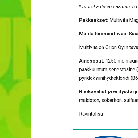
*vuorokautisen saannin ver
Pakkaukset:
Multivita Ma
Muuta huomioitavaa: Sisäl
Multivita on Orion Oyj:n tav
Ainesosat:
1250 mg magnes
paakkuuntumisenestoaine (r
pyridoksiinihydrokloridi (B6
Ruokavaliot ja erityistarp
maidoton, sokeriton, sulfaa
Ravintolisä