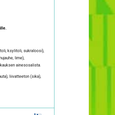
lle.
, ksylitoli, sukraloosi),
ujauhe, lime),
akkauksen ainesosalista.
uta), liivatteeton (sika),