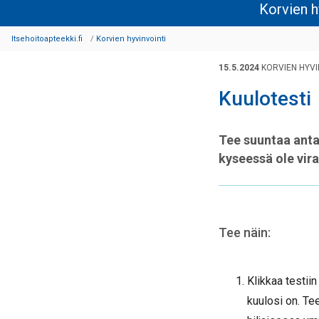
Korvien h
Itsehoitoapteekki.fi
Korvien hyvinvointi
15.5.2024
KORVIEN HYVI
Kuulotesti
Tee suuntaa antav
kyseessä ole vir
Tee näin:
Klikkaa testiin
kuulosi on. Te