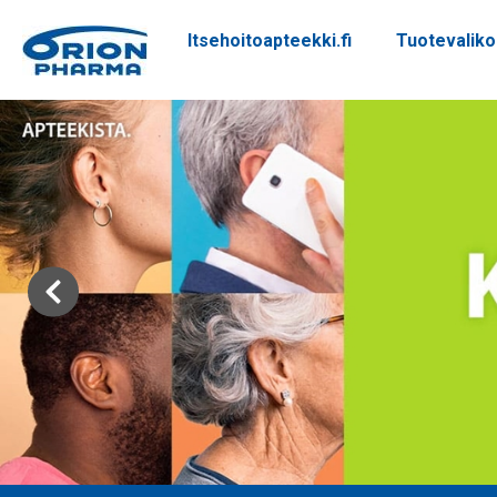
Itsehoitoapteekki.fi
Tuotevalik
Siirry sisältöön