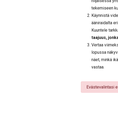
hiljaisessa ym
tekemiseen ku
Käynnistä vide
ääniraidalta er
Kuuntele tark
taajuus, jonk
Vertaa viimeks
lopussa näkyv
näet, minkä ik
vastaa.
Evästevalintasi e