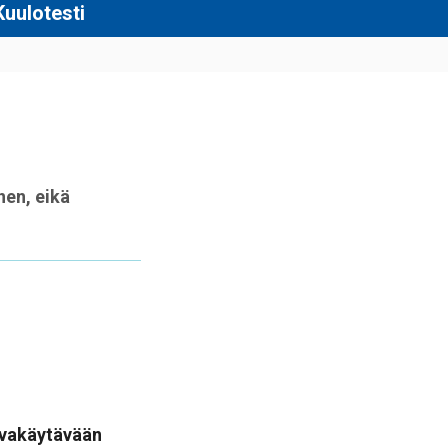
Kuulotesti
nen, eikä
rvakäytävään