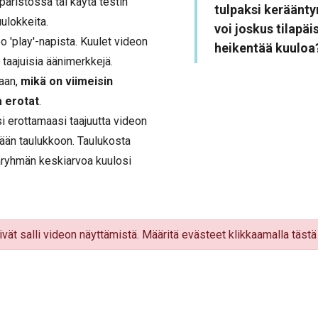
päristössä tai käytä testin
tulpaksi keräänty
ulokkeita.
voi joskus tilapäi
o 'play'-napista. Kuulet videon
heikentää kuuloa
i taajuisia äänimerkkejä.
kaan,
mikä on viimeisin
a erotat
.
i erottamaasi taajuutta videon
ään taulukkoon. Taulukosta
äryhmän keskiarvoa kuulosi
ivät salli videon näyttämistä. Määritä evästeet klikkaamalla tästä