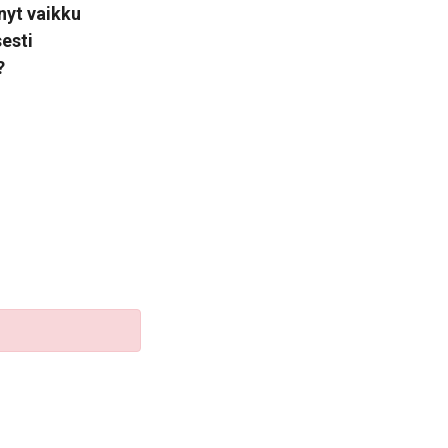
nyt vaikku
sesti
?