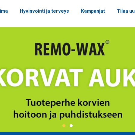
oima
Hyvinvointi ja terveys
Kampanjat
Tilaa uu