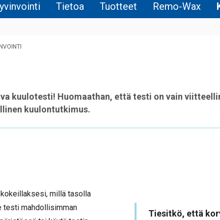
yvinvointi
Tietoa
Tuotteet
Remo-Wax
NVOINTI
a kuulotesti! Huomaathan, että testi on vain viitteelli
allinen kuulontutkimus.
 kokeillaksesi, millä tasolla
e testi mahdollisimman
Tiesitkö, että ko