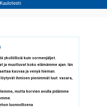
Kuulotesti
a
yksilöllisiä kuin sormenjäljet.
 ja muuttuvat koko elämämme ajan. Iän
aattaa kasvaa ja venyä hieman.
löytyvät ihmisen pienimmät luut: vasara,
kuulemme, mutta korvien avulla pidämme
nomme.
ehon luonnollisena