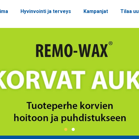
oima
Hyvinvointi ja terveys
Kampanjat
Tilaa uu