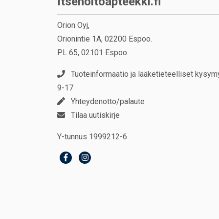
Itsehoitoapteekki.fi
Orion Oyj,
Orionintie 1A, 02200 Espoo.
PL 65, 02101 Espoo.
Tuoteinformaatio ja lääketieteelliset kysym
9-17
Yhteydenotto/palaute
Tilaa uutiskirje
Y-tunnus 1999212-6