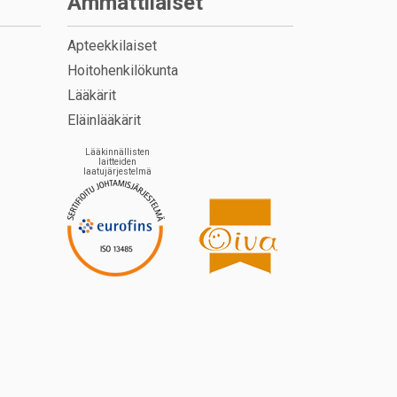
Ammattilaiset
Apteekkilaiset
Hoitohenkilökunta
Lääkärit
Eläinlääkärit
Lääkinnällisten
laitteiden
laatujärjestelmä