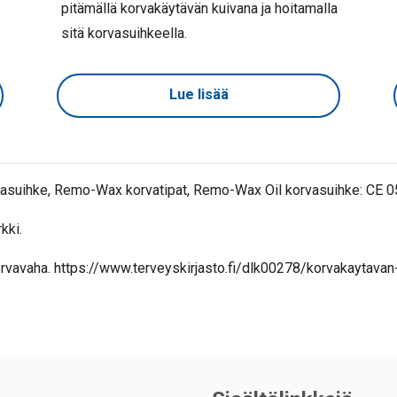
pitämällä korvakäytävän kuivana ja hoitamalla
sitä korvasuihkeella.
Lue lisää
vasuihke, Remo-Wax korvatipat, Remo-Wax Oil korvasuihke: CE 053
kki.
rvavaha. https://www.terveyskirjasto.fi/dlk00278/korvakaytavan