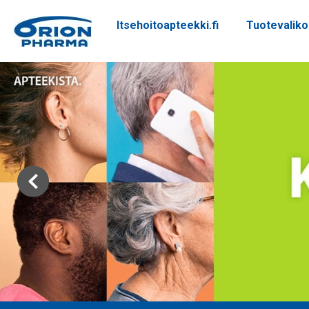
Itsehoitoapteekki.fi
Tuotevalik
Siirry sisältöön