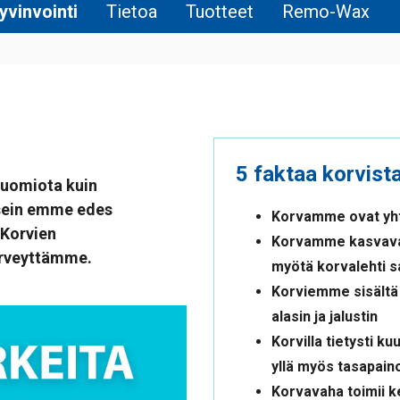
yvinvointi
Tietoa
Tuotteet
Remo-Wax
5 faktaa korvist
huomiota kuin
usein emme edes
Korvamme ovat yhtä 
 Korvien
Korvamme kasvavat
erveyttämme.
myötä korvalehti s
Korviemme sisältä 
alasin ja jalustin
Korvilla tietysti 
yllä myös tasapai
Korvavaha toimii k