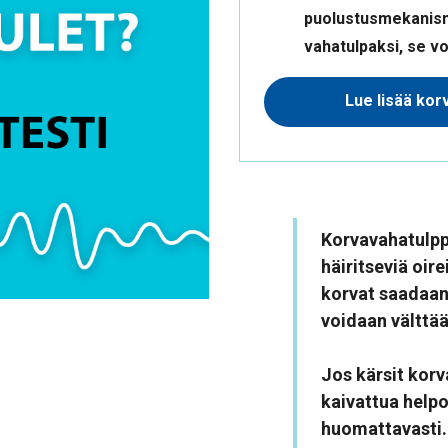
puolustusmekanism
vahatulpaksi, se vo
Lue lisää korv
Korvavahatulppa
häiritseviä oir
korvat saadaan
voidaan välttää
Jos kärsit korv
kaivattua helpo
huomattavasti.