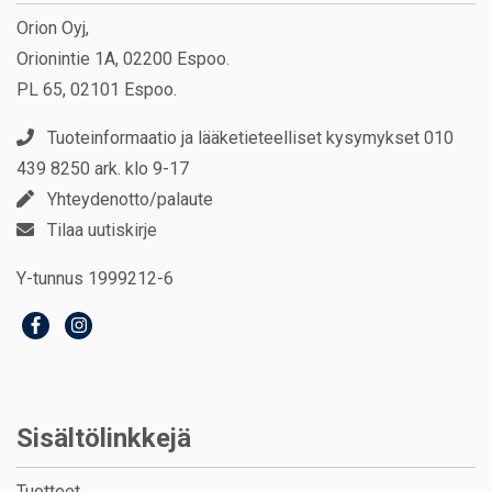
Orion Oyj,
Orionintie 1A, 02200 Espoo.
PL 65, 02101 Espoo.
Tuoteinformaatio ja lääketieteelliset kysymykset 010
439 8250 ark. klo 9-17
Yhteydenotto/palaute
Tilaa uutiskirje
Y-tunnus 1999212-6
Sisältölinkkejä
Tuotteet