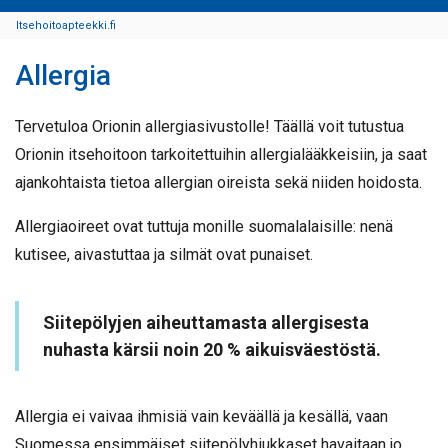
Itsehoitoapteekki.fi
Allergia
Tervetuloa Orionin allergiasivustolle! Täällä voit tutustua
Orionin itsehoitoon tarkoitettuihin allergialääkkeisiin, ja saat
ajankohtaista tietoa allergian oireista sekä niiden hoidosta.
Allergiaoireet ovat tuttuja monille suomalalaisille: nenä
kutisee, aivastuttaa ja silmät ovat punaiset.
Siitepölyjen aiheuttamasta allergisesta
nuhasta kärsii noin 20 % aikuisväestöstä.
Allergia ei vaivaa ihmisiä vain keväällä ja kesällä, vaan
Suomessa ensimmäiset siitepölyhiukkaset havaitaan jo