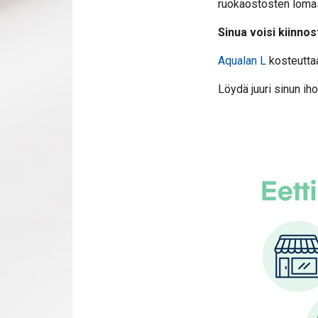
ruokaostosten loma
Sinua voisi kiinnos
Aqualan L
kosteuttaa
Löydä juuri sinun ih