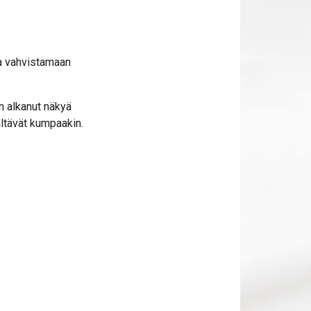
taa vahvistamaan
on alkanut näkyä
ältävät kumpaakin.