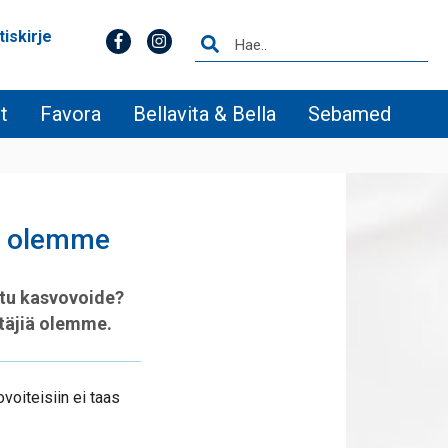
tiskirje
t
Favora
Bellavita & Bella
Sebamed
iä olemme
uttu kasvovoide?
ttäjiä olemme.
voiteisiin ei taas