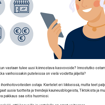
 kun vastaan tulee uusi kiinnostava kasvovoide? Innostutko ost
ka vanhoissakin puteleissa on vielä voidetta jäljellä?
 ihonhoitovoiteiden ostaja. Kiertelet eri liikkeissä, mutta teet pa
aat uusia tuotteita ja trendejä kauneusblogeista, Tiktokista ja m
va pakkaus saa oitis huomiosi.