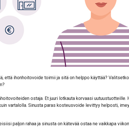
ä, että ihonhoitovoide toimii ja sitä on helppo käyttää? Valitsetko
en?
nhoitovoiteiden ostaja. Et juuri lotkauta korvaasi uutuustuotteille. 
 kuin vartalolla. Sinusta paras kosteusvoide levittyy helposti, ime
teisiisi paljon rahaa ja sinusta on kätevää ostaa ne vaikkapa viiko