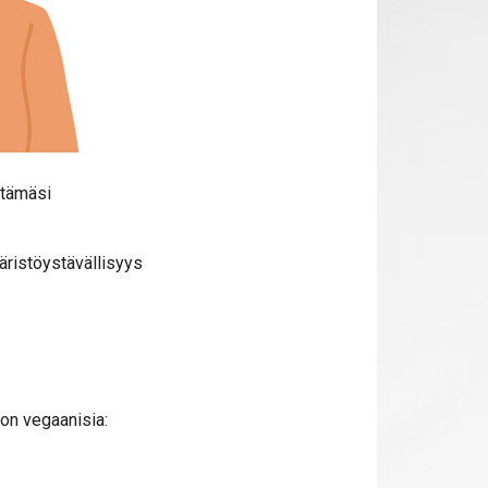
ttämäsi
päristöystävällisyys
 on vegaanisia: