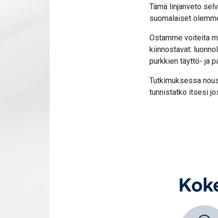
Tämä linjanveto selv
suomalaiset olemm
Ostamme voiteita mon
kiinnostavat: luonno
purkkien täyttö- ja p
Tutkimuksessa nousi 
tunnistatko itsesi jo