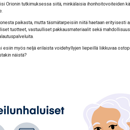
isi Orionin tutkimuksessa siitä, minkälaisia ihonhoitovoiteiden kä
e.
esta paikasta, mutta täsmätarpeisiin niitä haetaan erityisesti ap
lliset tuotteet, vastuulliset pakkausmateriaalit sekä mahdollisuu
alautuspalveluita.
esiin myös neljä erilaista voidehyllyjen liepeillä liikkuvaa ost
stakin näistä?