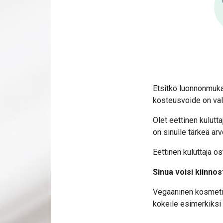
Etsitkö luonnonmukai
kosteusvoide on val
Olet eettinen kulutt
on sinulle tärkeä ar
Eettinen kuluttaja os
Sinua voisi kiinnos
Vegaaninen kosmetiik
kokeile esimerkiksi