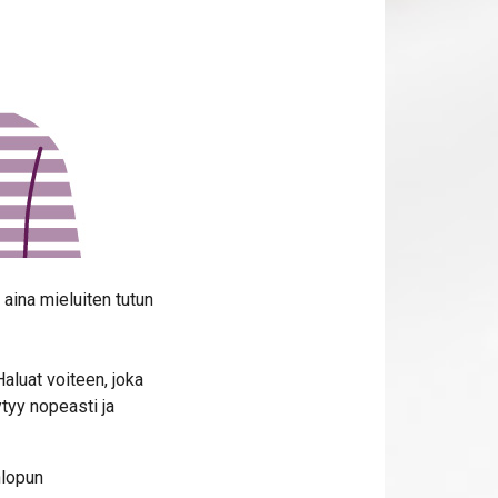
 aina mieluiten tutun
Haluat voiteen, joka
ytyy nopeasti ja
nlopun