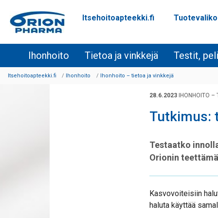
Itsehoitoapteekki.fi
Tuotevalik
Siirry sisältöön
Ihonhoito
Tietoa ja vinkkejä
Testit, pel
Itsehoitoapteekki.fi
Ihonhoito
Ihonhoito – tietoa ja vinkkejä
28.6.2023
IHONHOITO – 
Tutkimus: t
Testaatko innolla
Orionin teettämä
Kasvovoiteisiin halu
haluta käyttää samall