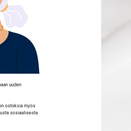
amaan uuden
ljon ostoksia myös
uusta sosiaalisesta