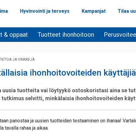
oima
Hyvinvointi ja terveys
Kampanjat
Tilaa uu
it & oppaat
Tuotteet ihonhoitoon
Perusvoitee
TIETOA JA VINKKEJÄ
ällaisia ihonhoitovoiteiden käyttäj
 uusia tuotteita vai löytyykö ostoskoristasi aina se t
 tutkimus selvitti, minkälaisia ihonhoitovoiteiden käy
taan panostaa ja uusien tuotteiden testaaminen on ihanaa! Vartalo
a tavalla rahaa ja aikaa.