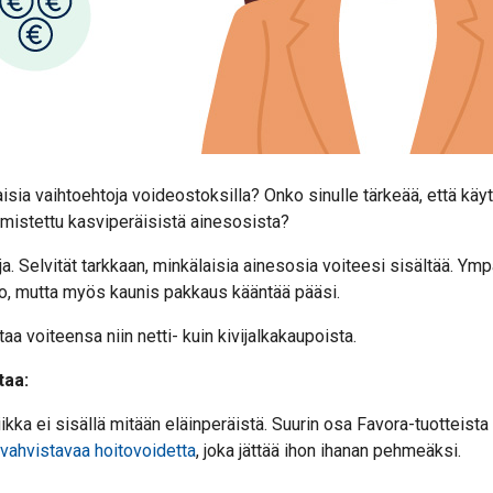
sia vaihtoehtoja voideostoksilla? Onko sinulle tärkeää, että käy
mistettu kasviperäisistä ainesosista?
aja. Selvität tarkkaan, minkälaisia ainesosia voiteesi sisältää. Ym
vo, mutta myös kaunis pakkaus kääntää pääsi.
taa voiteensa niin netti- kuin kivijalkakaupoista.
taa:
ka ei sisällä mitään eläinperäistä. Suurin osa Favora-tuotteista
vahvistavaa hoitovoidetta
, joka jättää ihon ihanan pehmeäksi.