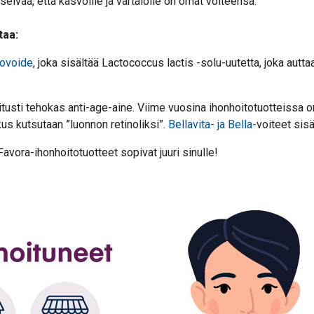
selvää, että kasvoille ja vartalolle on omat voiteensa.
taa:
vovoide
, joka sisältää Lactococcus lactis -solu-uutetta, joka aut
tkitusti tehokas anti-age-aine. Viime vuosina ihonhoitotuotteissa 
kus kutsutaan ”luonnon retinoliksi”.
Bellavita- ja Bella-
voiteet sis
Favora-ihonhoitotuotteet sopivat juuri sinulle!