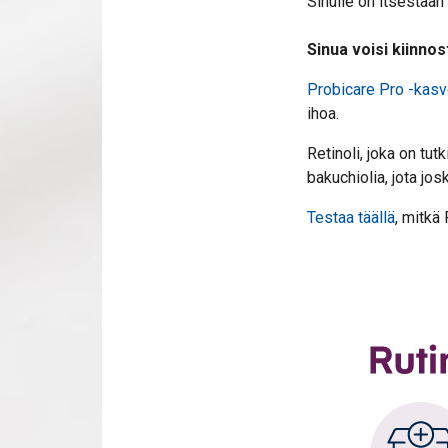
Sinulle on itsestään 
Sinua voisi kiinnos
Probicare Pro -kas
ihoa.
Retinoli, joka on tu
bakuchiolia, jota jos
Testaa täällä
, mitkä 