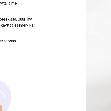
yttäjiä me
teekista. Juuri nyt
s käyttää esimerkiksi
opersoonaa –