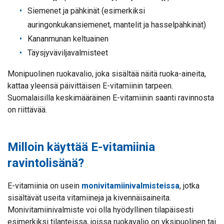
Siemenet ja pähkinät (esimerkiksi
auringonkukansiemenet, mantelit ja hasselpähkinät)
Kananmunan keltuainen
Täysjyväviljavalmisteet
Monipuolinen ruokavalio, joka sisältää näitä ruoka-aineita,
kattaa yleensä päivittäisen E-vitamiinin tarpeen.
Suomalaisilla keskimääräinen E-vitamiinin saanti ravinnosta
on riittävää.
Milloin käyttää E-vitamiinia
ravintolisänä?
E-vitamiinia on usein
monivitamiinivalmisteissa
, jotka
sisältävät useita vitamiineja ja kivennäisaineita.
Monivitamiinivalmiste voi olla hyödyllinen tilapäisesti
esimerkiksi tilanteissa, joissa ruokavalio on yksipuolinen tai