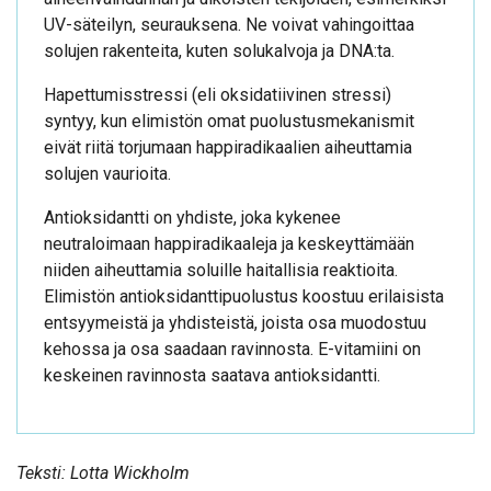
UV-säteilyn, seurauksena. Ne voivat vahingoittaa
solujen rakenteita, kuten solukalvoja ja DNA:ta.
Hapettumisstressi (eli oksidatiivinen stressi)
syntyy, kun elimistön omat puolustusmekanismit
eivät riitä torjumaan happiradikaalien aiheuttamia
solujen vaurioita.
Antioksidantti on yhdiste, joka kykenee
neutraloimaan happiradikaaleja ja keskeyttämään
niiden aiheuttamia soluille haitallisia reaktioita.
Elimistön antioksidanttipuolustus koostuu erilaisista
entsyymeistä ja yhdisteistä, joista osa muodostuu
kehossa ja osa saadaan ravinnosta. E-vitamiini on
keskeinen ravinnosta saatava antioksidantti.
Teksti: Lotta Wickholm