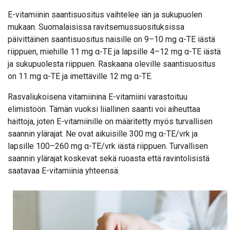
E-vitamiinin saantisuositus vaihtelee iän ja sukupuolen
mukaan. Suomalaisissa ravitsemussuosituksissa
päivittäinen saantisuositus naisille on 9–10 mg α-TE iästä
riippuen, miehille 11 mg α-TE ja lapsille 4–12 mg α-TE iästä
ja sukupuolesta riippuen. Raskaana oleville saantisuositus
on 11 mg α-TE ja imettäville 12 mg α-TE.
Rasvaliukoisena vitamiinina E-vitamiini varastoituu
elimistöön. Tämän vuoksi liiallinen saanti voi aiheuttaa
haittoja, joten E-vitamiinille on määritetty myös turvallisen
saannin ylärajat. Ne ovat aikuisille 300 mg α-TE/vrk ja
lapsille 100–260 mg α-TE/vrk iästä riippuen. Turvallisen
saannin ylärajat koskevat sekä ruoasta että ravintolisistä
saatavaa E-vitamiinia yhteensä.