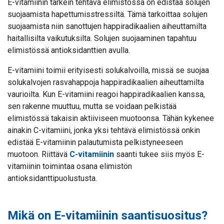
E-vitamiinin tärkein tehtävä elimistössä on edistää solujen
suojaamista hapettumisstressiltä. Tämä tarkoittaa solujen
suojaamista niin sanottujen happiradikaalien aiheuttamilta
haitallisilta vaikutuksilta. Solujen suojaaminen tapahtuu
elimistössä antioksidanttien avulla.
E-vitamiini toimii erityisesti solukalvoilla, missä se suojaa
solukalvojen rasvahappoja happiradikaalien aiheuttamilta
vaurioilta. Kun E-vitamiini reagoi happiradikaalien kanssa,
sen rakenne muuttuu, mutta se voidaan pelkistää
elimistössä takaisin aktiiviseen muotoonsa. Tähän kykenee
ainakin C-vitamiini, jonka yksi tehtävä elimistössä onkin
edistää E-vitamiinin palautumista pelkistyneeseen
muotoon. Riittävä
C-vitamiinin
saanti tukee siis myös E-
vitamiinin toimintaa osana elimistön
antioksidanttipuolustusta.
Mikä on E-vitamiinin saantisuositus?