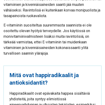
vitamiinien ja kivennäisaineiden saanti jää muuten
vähäiseksi. Ravintolisä ei kuitenkaan korvaa monipuolista ja
tasapainoista ruokavaliota.
E-vitamiinin suositeltua suuremmasta saannista ei ole
osoitettu olevan hyötyä terveydelle. Jos käytössä on
monivitamiinivalmisteen lisäksi muita ravintolisiä, on
tärkeää varmistaa, ettei E-vitamiinin tai muidenkaan
vitamiinien ja kivennäisaineiden kokonaissaanti ylitä
turvallisen saannin ylärajoja.
Mitä ovat happiradikaalit ja
antioksidantit?
Happiradikaalit ovat epävakaita happea sisältäviä
yhdisteitä, joita syntyy elimistössä
aineenvaihdunnan ja ulkoisten tekijöiden, esimerkiksi