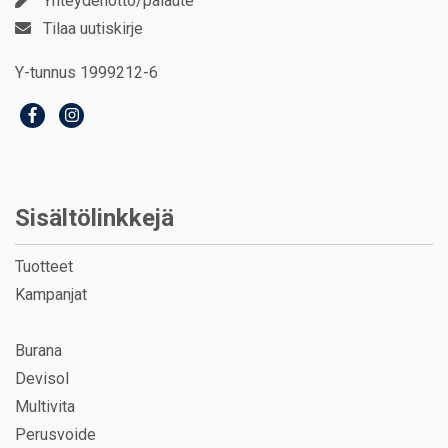
Yhteydenotto/palaute
Tilaa uutiskirje
Y-tunnus 1999212-6
Sisältölinkkejä
Tuotteet
Kampanjat
Burana
Devisol
Multivita
Perusvoide