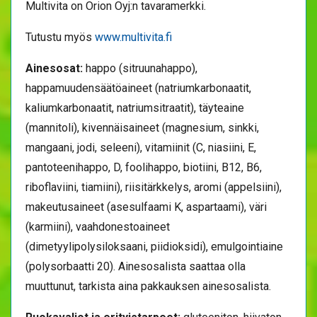
Multivita on Orion Oyj:n tavaramerkki.
Tutustu myös
www.multivita.fi
Ainesosat:
happo (sitruunahappo),
happamuudensäätöaineet (natriumkarbonaatit,
kaliumkarbonaatit, natriumsitraatit), täyteaine
(mannitoli), kivennäisaineet (magnesium, sinkki,
mangaani, jodi, seleeni), vitamiinit (C, niasiini, E,
pantoteenihappo, D, foolihappo, biotiini, B12, B6,
riboflaviini, tiamiini), riisitärkkelys, aromi (appelsiini),
makeutusaineet (asesulfaami K, aspartaami), väri
(karmiini), vaahdonestoaineet
(dimetyylipolysiloksaani, piidioksidi), emulgointiaine
(polysorbaatti 20). Ainesosalista saattaa olla
muuttunut, tarkista aina pakkauksen ainesosalista.