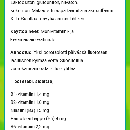
Laktoositon, gluteeniton, hiivaton,
sokeriton. Makeutettu aspartaamilla ja asesulfaami
K:lla. Sisältää fenyylialaniinin lähteen.
Käyttöaiheet
: Monivitamiini- ja
kivennäisainevalmiste
Annostus:
Yksi poretabletti päivässä liuotetaan
lasilliseen kylmää vettä. Suositeltua
vuorokauisannosta ei tule ylittää.
1 poretabl. sisältää;
B1-vitamiini 1,4 mg
B2-vitamiini 1,6 mg
Niasiini (B3) 15 mg
Pantoteenihappo (B5) 4 mg
B6-vitamiini 2,2 mg