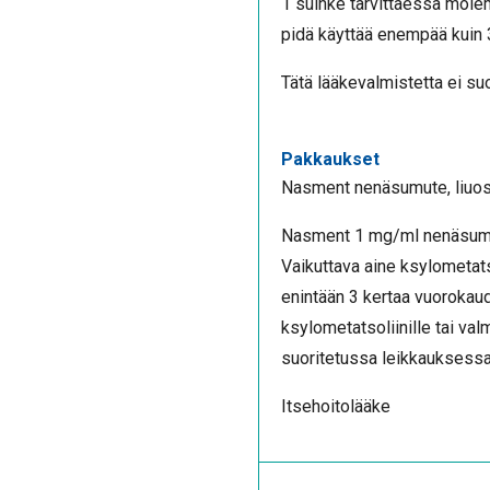
1 suihke tarvittaessa molem
pidä käyttää enempää kuin
Tätä lääkevalmistetta ei suo
Pakkaukset
Nasment nenäsumute, liuo
Nasment 1 mg/ml nenäsumut
Vaikuttava aine ksylometatso
enintään 3 kertaa vuorokaud
ksylometatsoliinille tai valm
suoritetussa leikkauksessa.
Itsehoitolääke