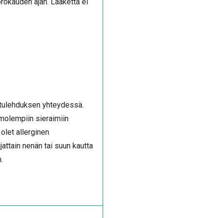
rokauden ajan. Lääkettä ei
otulehduksen yhteydessä.
a molempiin sieraimiin
olet allerginen
ljattain nenän tai suun kautta
n.