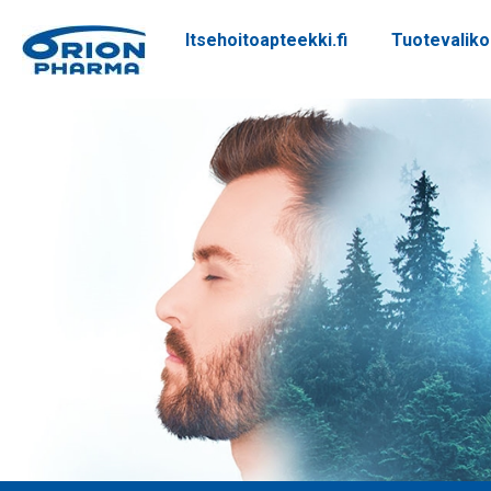
Itsehoitoapteekki.fi
Tuotevalik
Siirry sisältöön