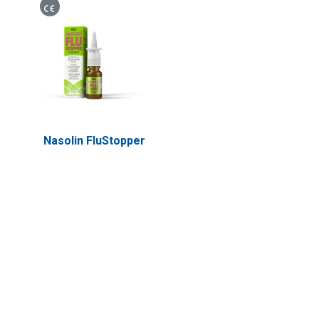
Lääkinnällinen laite
Nasolin FluStopper