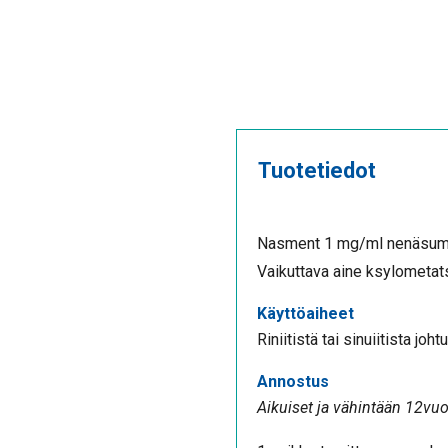
Tuotetiedot
Nasment 1 mg/ml nenäsumut
Vaikuttava aine ksylometats
Käyttöaiheet
Riniitistä tai sinuiitista 
Annostus
Aikuiset ja vähintään 12vuot