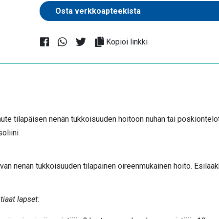
Kopioi linkki
e tilapäisen nenän tukkoisuuden hoitoon nuhan tai poskiontel
oliini
johtuvan nenän tukkoisuuden tilapäinen oireenmukainen hoito. Esil
iaat lapset: