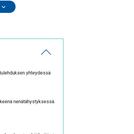
otulehduksen yhteydessä.
ääkkeenä nenätähystyksessä.