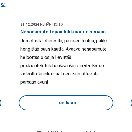
s:
21.12.2024
NENÄN HOITO
Nenäsumute tepsii tukkoiseen nenään
Jomotusta ohimoilla, paineen tuntua, pakko
hengittää suun kautta. Avaava nenäsumute
helpottaa oloa ja lievittää
poskiontelotulehduksenkin oireita. Katso
videolta, kuinka saat nenäsumutteesta
parhaan avun!
Lue lisää