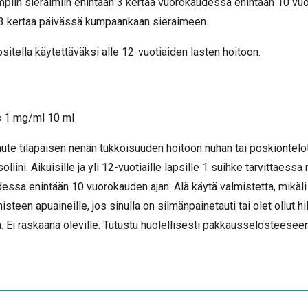
piin sieraimiin enintään 3 kertaa vuorokaudessa enintään 10 vuo
 3 kertaa päivässä kumpaankaan sieraimeen.
sitella käytettäväksi alle 12-vuotiaiden lasten hoitoon.
s 1 mg/ml 10 ml
e tilapäisen nenän tukkoisuuden hoitoon nuhan tai poskiontel
liini. Aikuisille ja yli 12-vuotiaille lapsille 1 suihke tarvittaess
essa enintään 10 vuorokauden ajan. Älä käytä valmistetta, mikäli 
isteen apuaineille, jos sinulla on silmänpainetauti tai olet ollut hi
 Ei raskaana oleville. Tutustu huolellisesti pakkausselosteesee