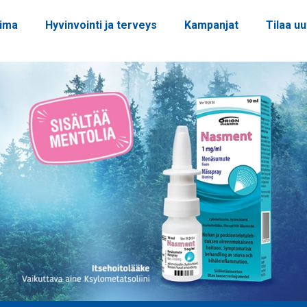
oima
Hyvinvointi ja terveys
Kampanjat
Tilaa uu