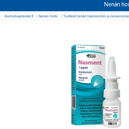
Nenän ho
Itsehoitoapteekki.fi
Nenän hoito
Tuotteet nenän hyvinvointiin ja nenäoireid