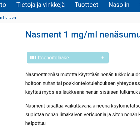
ito
Tietoja ja vinkkejä
Tuotteet
Nasolin
en hoitoon
Nasment 1 mg/ml nenäsumu
Itsehoitolääke
+
Nasmentnenäsumutetta käytetään nenän tukkoisuud
hoitoon nuhan tai poskiontelotulehduksen yhteydess
käyttää myös esilääkkeenä nenän sisäisen tutkimuk
Nasment sisältää vaikuttavana aineena ksylometatsoli
supistaa nenän limakalvon verisuonia ja siten nenän 
helpottuu.