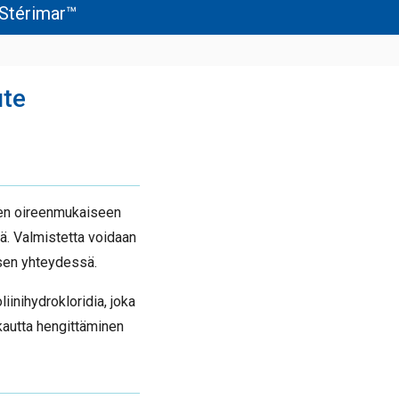
Stérimar™
te
en oireenmukaiseen
ä. Valmistetta voidaan
sen yhteydessä.
inihydrokloridia, joka
kautta hengittäminen