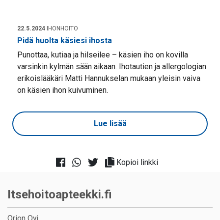
22.5.2024
IHONHOITO
Pidä huolta käsiesi ihosta
Punottaa, kutiaa ja hilseilee – käsien iho on kovilla
varsinkin kylmän sään aikaan. Ihotautien ja allergologian
erikoislääkäri Matti Hannukselan mukaan yleisin vaiva
on käsien ihon kuivuminen.
Lue lisää
Kopioi linkki
Itsehoitoapteekki.fi
Orion Oyj,