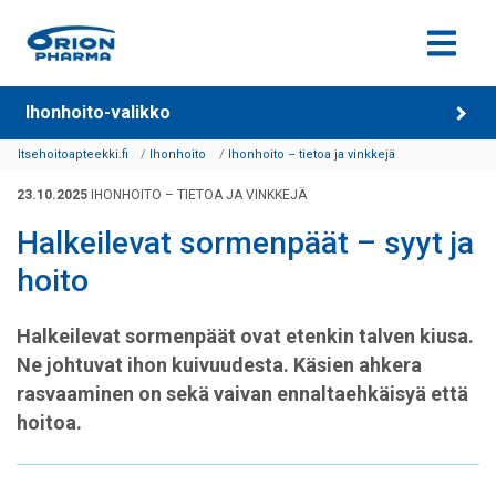
Siirry sisältöön
Ihonhoito-valikko
Itsehoitoapteekki.fi
Ihonhoito
Ihonhoito – tietoa ja vinkkejä
23.10.2025
IHONHOITO – TIETOA JA VINKKEJÄ
Halkeilevat sormenpäät – syyt ja
hoito
Halkeilevat sormenpäät ovat etenkin talven kiusa.
Ne johtuvat ihon kuivuudesta. Käsien ahkera
rasvaaminen on sekä vaivan ennaltaehkäisyä että
hoitoa.