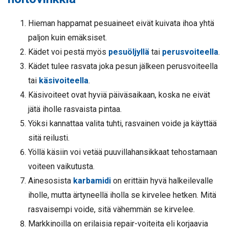
Hieman happamat pesuaineet eivät kuivata ihoa yhtä
paljon kuin emäksiset.
Kädet voi pestä myös
pesuöljyllä
tai
perusvoiteella
.
Kädet tulee rasvata joka pesun jälkeen perusvoiteella
tai
käsivoiteella
.
Käsivoiteet ovat hyviä päiväsaikaan, koska ne eivät
jätä iholle rasvaista pintaa.
Yöksi kannattaa valita tuhti, rasvainen voide ja käyttää
sitä reilusti.
Yöllä käsiin voi vetää puuvillahansikkaat tehostamaan
voiteen vaikutusta.
Ainesosista
karbamidi
on erittäin hyvä halkeilevalle
iholle, mutta ärtyneellä iholla se kirvelee hetken. Mitä
rasvaisempi voide, sitä vähemmän se kirvelee.
Markkinoilla on erilaisia repair-voiteita eli korjaavia