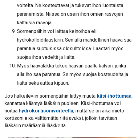
voiteita. Ne kosteuttavat ja tukevat ihon luontaista
paranemista. Niissä on usein ihon omien rasvojen
kaltaisia rasvoja.
Sormenpäihin voi laittaa keinoihoa eli
hydrokolloidilaastarin. Sen alla mahdollinen haava saa
parantua suotuisissa olosuhteissa. Laastari myös
suojaa ihoa vedeltä ja lialta.
Myös haavalakka tekee haavan päälle kalvon, jonka
alla iho saa parantua. Se myös suojaa kosteudelta ja
lialta sekä auttaa kipuun.
Jos halkeileviin sormenpäihin liittyy muuta
käsi-ihottumaa
,
kannattaa kääntyä lääkärin puoleen. Käsi-ihottumaa voi
hoitaa
hydrokortisonivoiteella
, mutta se on aika mieto
kortisoni eikä välttämättä riitä avuksi, jolloin tarvitaan
lääkärin määräämiä lääkkeitä.