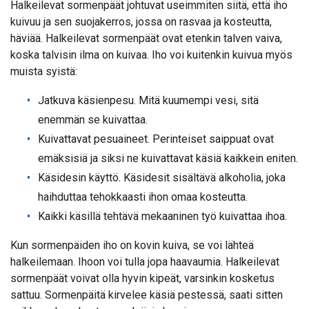
Halkeilevat sormenpäät johtuvat useimmiten siitä, että iho
kuivuu ja sen suojakerros, jossa on rasvaa ja kosteutta,
häviää. Halkeilevat sormenpäät ovat etenkin talven vaiva,
koska talvisin ilma on kuivaa. Iho voi kuitenkin kuivua myös
muista syistä:
Jatkuva käsienpesu. Mitä kuumempi vesi, sitä
enemmän se kuivattaa.
Kuivattavat pesuaineet. Perinteiset saippuat ovat
emäksisiä ja siksi ne kuivattavat käsiä kaikkein eniten.
Käsidesin käyttö. Käsidesit sisältävä alkoholia, joka
haihduttaa tehokkaasti ihon omaa kosteutta.
Kaikki käsillä tehtävä mekaaninen työ kuivattaa ihoa.
Kun sormenpäiden iho on kovin kuiva, se voi lähteä
halkeilemaan. Ihoon voi tulla jopa haavaumia. Halkeilevat
sormenpäät voivat olla hyvin kipeät, varsinkin kosketus
sattuu. Sormenpäitä kirvelee käsiä pestessä, saati sitten