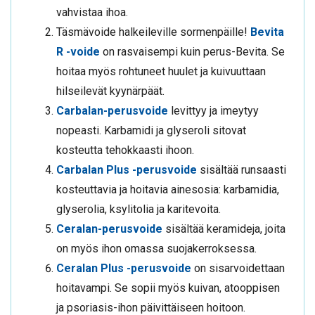
vahvistaa ihoa.
Täsmävoide halkeileville sormenpäille!
Bevita
R -voide
on rasvaisempi kuin perus-Bevita. Se
hoitaa myös rohtuneet huulet ja kuivuuttaan
hilseilevät kyynärpäät.
Carbalan-perusvoide
levittyy ja imeytyy
nopeasti. Karbamidi ja glyseroli sitovat
kosteutta tehokkaasti ihoon.
Carbalan Plus -perusvoide
sisältää runsaasti
kosteuttavia ja hoitavia ainesosia: karbamidia,
glyserolia, ksylitolia ja karitevoita.
Ceralan-perusvoide
sisältää keramideja, joita
on myös ihon omassa suojakerroksessa.
Ceralan Plus -perusvoide
on sisarvoidettaan
hoitavampi. Se sopii myös kuivan, atooppisen
ja psoriasis-ihon päivittäiseen hoitoon.