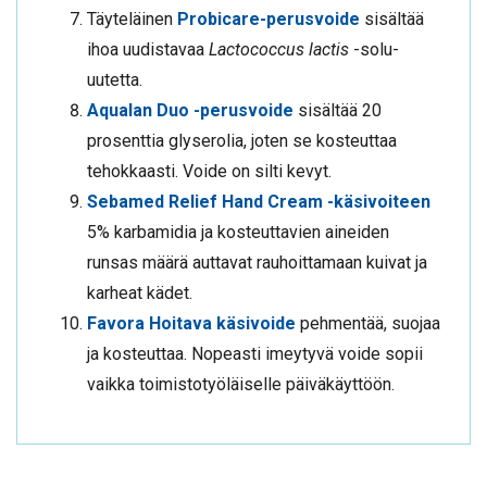
Täyteläinen
Probicare-perusvoide
sisältää
ihoa uudistavaa
Lactococcus lactis
-solu-
uutetta.
Aqualan Duo -perusvoide
sisältää 20
prosenttia glyserolia, joten se kosteuttaa
tehokkaasti. Voide on silti kevyt.
Sebamed Relief Hand Cream -käsivoiteen
5% karbamidia ja kosteuttavien aineiden
runsas määrä auttavat rauhoittamaan kuivat ja
karheat kädet.
Favora Hoitava käsivoide
pehmentää, suojaa
ja kosteuttaa. Nopeasti imeytyvä voide sopii
vaikka toimistotyöläiselle päiväkäyttöön.