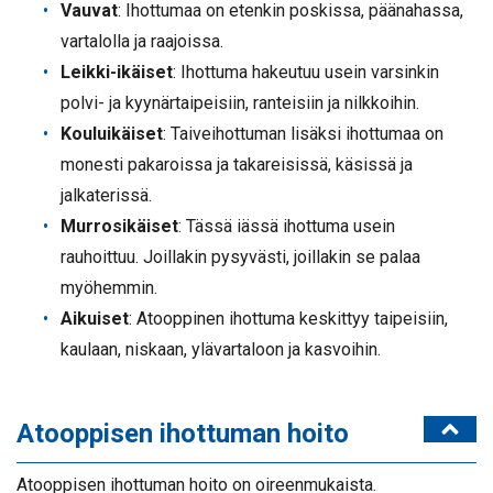
Vauvat
: Ihottumaa on etenkin poskissa, päänahassa,
vartalolla ja raajoissa.
Leikki-ikäiset
: Ihottuma hakeutuu usein varsinkin
polvi- ja kyynärtaipeisiin, ranteisiin ja nilkkoihin.
Kouluikäiset
: Taiveihottuman lisäksi ihottumaa on
monesti pakaroissa ja takareisissä, käsissä ja
jalkaterissä.
Murrosikäiset
: Tässä iässä ihottuma usein
rauhoittuu. Joillakin pysyvästi, joillakin se palaa
myöhemmin.
Aikuiset
: Atooppinen ihottuma keskittyy taipeisiin,
kaulaan, niskaan, ylävartaloon ja kasvoihin.
Atooppisen ihottuman hoito
Atooppisen ihottuman hoito on oireenmukaista.