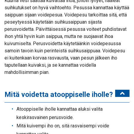
Kuuma vesi saattaa kuivattaa ihoa, jolloin lyhyet, haaleat
suihkutukset on hyvä vaihtoehto. Pesussa kannattaa käyttää
saippuan sijaan voidepesua. Voidepesu tarkoittaa sitä, että
peseytyessä käytetään suihkusaippuan sijasta
perusvoidetta. Päivittäisessä pesussa voiteet puhdistavat
ihon yhtä hyvin kuin saippua, mutta ne suojaavat ihoa
kuivumiselta. Perusvoidetta käytetäänkin voidepesussa
samoin tavoin kuin perinteistä suihkusaippuaa. Voidepesu
ei kuitenkaan korvaa rasvausta, vaan pesun jälkeen iho
taputellaan kuivaksi, ja se kannattaa voidella
mahdollisimman pian.
Mitä voidetta atooppiselle iholle?
Atooppiselle iholle kannattaa aluksi valita
keskirasvainen perusvoide.
Mitä kuivempi iho on, sitä rasvaisempi voide