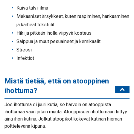
Kuiva talvi-ilma
Mekaaniset ärsykkeet, kuten raapiminen, hankaaminen
ja karheat tekstiilit
Hiki ja pitkään iholla viipyvä kosteus
Saippua ja muut pesuaineet ja kemikaalit
Stressi
Infektiot
Mistä tietää, että on atooppinen
ihottuma?
Jos ihottuma ei juuri kutia, se harvoin on atooppista
ihottumaa vaan jotain muuta. Atooppiseen ihottumaan liittyy
aina ihon kutina. Jotkut atoopikot kokevat kutinan hieman
polttelevana kipuna.