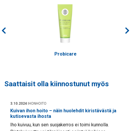
care
Cerala
Saattaisit olla kiinnostunut myös
3.10.2024
IHONHOITO
Kuivan ihon hoito – näin huolehdit kiristävästä ja
kutisevasta ihosta
Iho kuivuu, kun sen suojakerros ei toimi kunnolla.