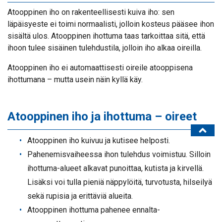
Atooppinen iho on rakenteellisesti kuiva iho: sen
läpäisyeste ei toimi normaalisti, jolloin kosteus pääsee ihon
sisältä ulos. Atooppinen ihottuma taas tarkoittaa sitä, että
ihoon tulee sisäinen tulehdustila, jolloin iho alkaa oireilla.
Atooppinen iho ei automaattisesti oireile atooppisena
ihottumana – mutta usein näin kyllä käy.
Atooppinen iho ja ihottuma – oireet
Atooppinen iho kuivuu ja kutisee helposti.
Pahenemisvaiheessa ihon tulehdus voimistuu. Silloin
ihottuma-alueet alkavat punoittaa, kutista ja kirvellä.
Lisäksi voi tulla pieniä näppylöitä, turvotusta, hilseilyä
sekä rupisia ja erittäviä alueita.
Atooppinen ihottuma pahenee ennalta-