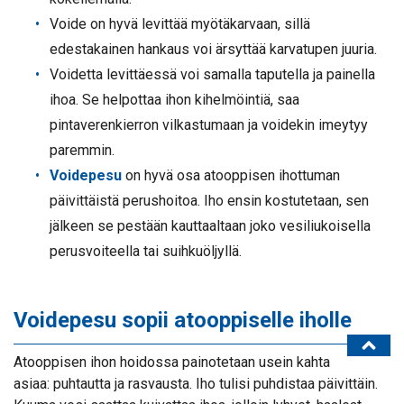
Voide on hyvä levittää myötäkarvaan, sillä
edestakainen hankaus voi ärsyttää karvatupen juuria.
Voidetta levittäessä voi samalla taputella ja painella
ihoa. Se helpottaa ihon kihelmöintiä, saa
pintaverenkierron vilkastumaan ja voidekin imeytyy
paremmin.
Voidepesu
on hyvä osa atooppisen ihottuman
päivittäistä perushoitoa. Iho ensin kostutetaan, sen
jälkeen se pestään kauttaaltaan joko vesiliukoisella
perusvoiteella tai suihkuöljyllä.
Voidepesu sopii atooppiselle iholle
Atooppisen ihon hoidossa painotetaan usein kahta
asiaa: puhtautta ja rasvausta. Iho tulisi puhdistaa päivittäin.