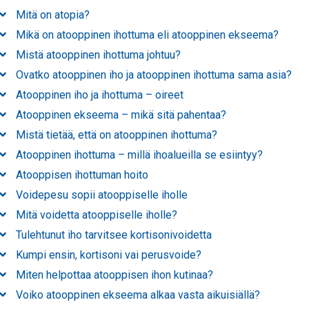
Mitä on atopia?
Mikä on atooppinen ihottuma eli atooppinen ekseema?
Mistä atooppinen ihottuma johtuu?
Ovatko atooppinen iho ja atooppinen ihottuma sama asia?
Atooppinen iho ja ihottuma – oireet
Atooppinen ekseema – mikä sitä pahentaa?
Mistä tietää, että on atooppinen ihottuma?
Atooppinen ihottuma – millä ihoalueilla se esiintyy?
Atooppisen ihottuman hoito
Voidepesu sopii atooppiselle iholle
Mitä voidetta atooppiselle iholle?
Tulehtunut iho tarvitsee kortisonivoidetta
Kumpi ensin, kortisoni vai perusvoide?
Miten helpottaa atooppisen ihon kutinaa?
Voiko atooppinen ekseema alkaa vasta aikuisiällä?