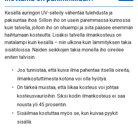
Kesällä auringon UV-säteily vähentää tulehdusta ja
paksuntaa ihoa. Silloin iho on usein paremmassa kunnossa
kuin talvella, jolloin iho on ohuempi ja siitä pääsee enemmän
haihtumaan kosteutta. Lisäksi talvella ilmankosteus on
matalampi kuin kesällä – niin ulkona kuin lämmityksen takia
sisätiloissa. Näiden seikkojen takia monella iho oireilee
eniten talvisin.
Jos tunnistaa, että kuiva ilma pahentaa itsellä oireita,
ilmankostuttimesta kotona voi olla hyötyä.
On tärkeä muistaa, että liikaa kosteus voi johtaa
kosteusvaurioihin. Siksi kodin ilmankosteus ei saa
nousta yli 45 prosentin.
Sisäilmaa kostuttaa myös se, kun kuivaa pyykit
sisällä.