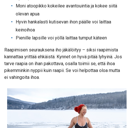
Moni atoopikko kokeilee avantouintia ja kokee siitä
olevan apua
Hyvin hankalasti kutisevan ihon päälle voi laittaa
keinoihoa
Pienille lapsille voi yöllä laittaa tumput käteen
Raapimisen seurauksena iho jäkälöityy – siksi raapimista
kannattaa yrittää ehkäistä. Kynnet on hyvä pitää lyhyinä. Jos
tarve raapia on ihan pakottava, osalla toimii se, että ihoa
pikemminkin nyppii kuin raapii. Se voi helpottaa oloa mutta
ei vahingoita ihoa.