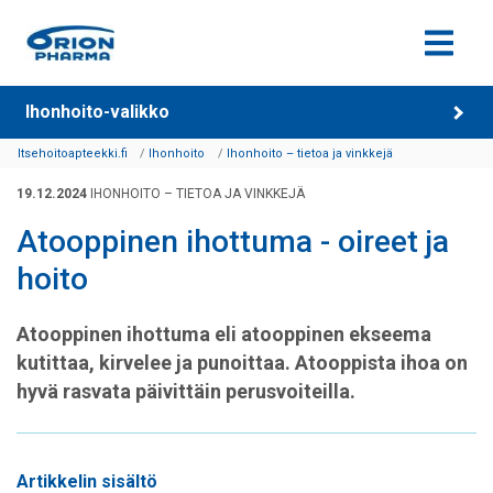
Siirry sisältöön
Ihonhoito-valikko
Itsehoitoapteekki.fi
Ihonhoito
Ihonhoito – tietoa ja vinkkejä
19.12.2024
IHONHOITO – TIETOA JA VINKKEJÄ
Atooppinen ihottuma - oireet ja
hoito
Atooppinen ihottuma eli atooppinen ekseema
kutittaa, kirvelee ja punoittaa. Atooppista ihoa on
hyvä rasvata päivittäin perusvoiteilla.
Artikkelin sisältö