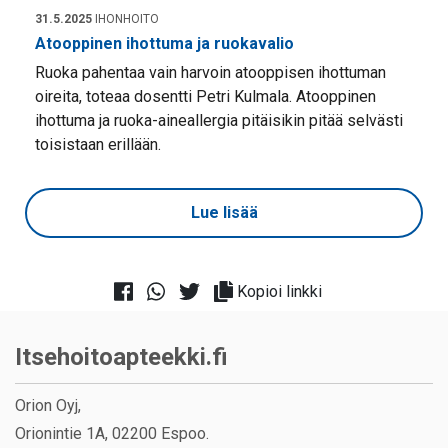
31.5.2025
IHONHOITO
Atooppinen ihottuma ja ruokavalio
Ruoka pahentaa vain harvoin atooppisen ihottuman
oireita, toteaa dosentti Petri Kulmala. Atooppinen
ihottuma ja ruoka-aineallergia pitäisikin pitää selvästi
toisistaan erillään.
Lue lisää
Kopioi linkki
Itsehoitoapteekki.fi
Orion Oyj,
Orionintie 1A, 02200 Espoo.