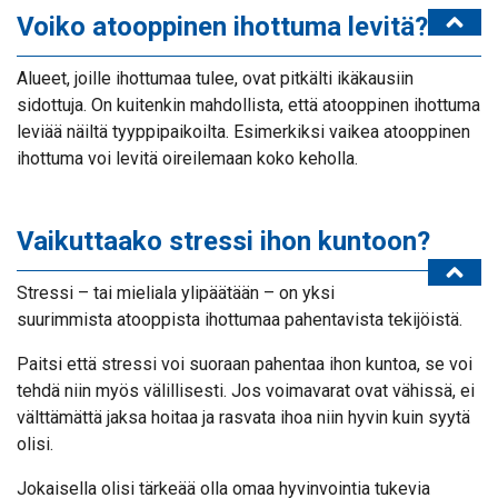
Voiko atooppinen ihottuma levitä?
Alueet, joille ihottumaa tulee, ovat pitkälti ikäkausiin
sidottuja. On kuitenkin mahdollista, että atooppinen ihottuma
leviää näiltä tyyppipaikoilta. Esimerkiksi vaikea atooppinen
ihottuma voi levitä oireilemaan koko keholla.
Vaikuttaako stressi ihon kuntoon?
Stressi – tai mieliala ylipäätään – on yksi
suurimmista atooppista ihottumaa pahentavista tekijöistä.
Paitsi että stressi voi suoraan pahentaa ihon kuntoa, se voi
tehdä niin myös välillisesti. Jos voimavarat ovat vähissä, ei
välttämättä jaksa hoitaa ja rasvata ihoa niin hyvin kuin syytä
olisi.
Jokaisella olisi tärkeää olla omaa hyvinvointia tukevia