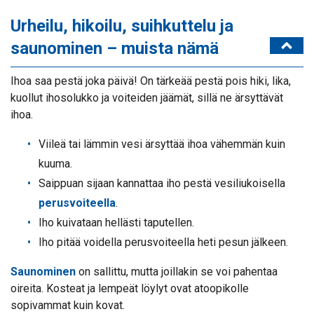
Urheilu, hikoilu, suihkuttelu ja
saunominen – muista nämä
Ihoa saa pestä joka päivä! On tärkeää pestä pois hiki, lika,
kuollut ihosolukko ja voiteiden jäämät, sillä ne ärsyttävät
ihoa.
Viileä tai lämmin vesi ärsyttää ihoa vähemmän kuin
kuuma.
Saippuan sijaan kannattaa iho pestä vesiliukoisella
perusvoiteella
.
Iho kuivataan hellästi taputellen.
Iho pitää voidella perusvoiteella heti pesun jälkeen.
Saunominen
on sallittu, mutta joillakin se voi pahentaa
oireita. Kosteat ja lempeät löylyt ovat atoopikolle
sopivammat kuin kovat.