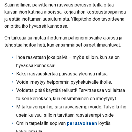
Säännöllinen, päivittäinen rasvaus perusvoiteilla pitää
kuivan ihon kutinaa aisoissa, korjaa ihon kosteustasapainoa
ja estää ihottuman uusiutumista. Ylläpitohoidon tavoitteena
on pitää iho hyvässä kunnossa.
On tärkeää tunnistaa ihottuman pahenemisvaihe ajoissa ja
tehostaa hoitoa heti, kun ensimmäiset oireet ilmaantuvat.
Ihoa rasvataan joka päivä – myös silloin, kun se on
hyvässä kunnossa!
Kaksi rasvauskertaa päivässä yleensä riittää.
Voide imeytyy helpommin pyyhekuivalle iholle.
Voidetta pitää käyttää reilusti! Tarvittaessa voi laittaa
toisen kerroksen, kun ensimmäinen on imeytynyt.
Mitä kuivempi iho, sitä rasvaisempi voide. Talvella iho
usein kuivuu, silloin tarvitaan rasvaisempi voide.
Omiin tarpeisiin sopivan
perusvoiteen
löytää
kokeilemalla.