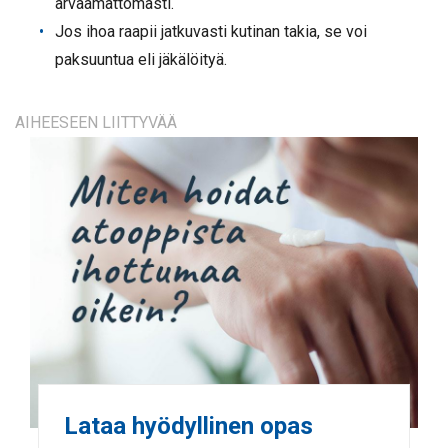
arvaamattomasti.
Jos ihoa raapii jatkuvasti kutinan takia, se voi
paksuuntua eli jäkälöityä.
AIHEESEEN LIITTYVÄÄ
Lataa hyödyllinen opas