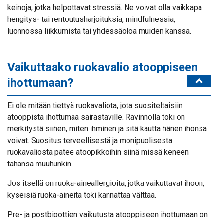
keinoja, jotka helpottavat stressiä. Ne voivat olla vaikkapa
hengitys- tai rentoutusharjoituksia, mindfulnessia,
luonnossa liikkumista tai yhdessäoloa muiden kanssa.
Vaikuttaako ruokavalio atooppiseen
ihottumaan?
Ei ole mitään tiettyä ruokavaliota, jota suositeltaisiin
atooppista ihottumaa sairastaville. Ravinnolla toki on
merkitystä siihen, miten ihminen ja sitä kautta hänen ihonsa
voivat. Suositus terveellisestä ja monipuolisesta
ruokavaliosta pätee atoopikkoihin siinä missä keneen
tahansa muuhunkin.
Jos itsellä on ruoka-aineallergioita, jotka vaikuttavat ihoon,
kyseisiä ruoka-aineita toki kannattaa välttää.
Pre- ja postbioottien vaikutusta atooppiseen ihottumaan on