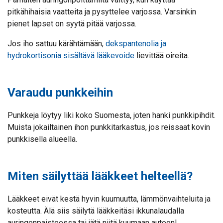
pitkähihaisia vaatteita ja pysyttelee varjossa. Varsinkin
pienet lapset on syytä pitää varjossa.
Jos iho sattuu kärähtämään,
dekspantenolia ja
hydrokortisonia sisältävä lääkevoide
lievittää oireita.
Varaudu punkkeihin
Punkkeja löytyy liki koko Suomesta, joten hanki punkkipihdit.
Muista jokailtainen ihon punkkitarkastus, jos reissaat kovin
punkkisella alueella.
Miten säilyttää lääkkeet helteellä?
Lääkkeet eivät kestä hyvin kuumuutta, lämmönvaihteluita ja
kosteutta. Älä siis säilytä lääkkeitäsi ikkunalaudalla
auringonpaisteessa tai jätä niitä kuumaan autoon!