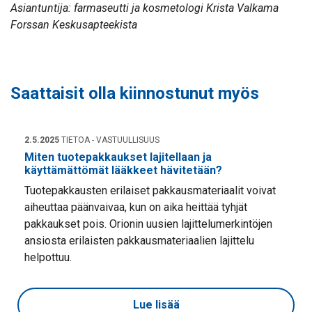
Asiantuntija: farmaseutti ja kosmetologi Krista Valkama
Forssan Keskusapteekista
Saattaisit olla kiinnostunut myös
2.5.2025
TIETOA - VASTUULLISUUS
Miten tuotepakkaukset lajitellaan ja
käyttämättömät lääkkeet hävitetään?
Tuotepakkausten erilaiset pakkausmateriaalit voivat
aiheuttaa päänvaivaa, kun on aika heittää tyhjät
pakkaukset pois. Orionin uusien lajittelumerkintöjen
ansiosta erilaisten pakkausmateriaalien lajittelu
helpottuu.
Lue lisää