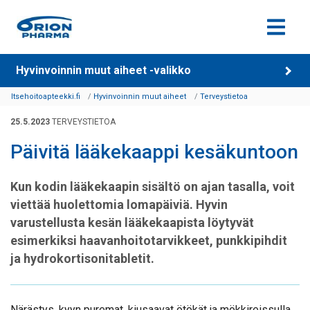
Siirry sisältöön
Hyvinvoinnin muut aiheet -valikko
Itsehoitoapteekki.fi
Hyvinvoinnin muut aiheet
Terveystietoa
25.5.2023
TERVEYSTIETOA
Päivitä lääkekaappi kesäkuntoon
Kun kodin lääkekaapin sisältö on ajan tasalla, voit
viettää huolettomia lomapäiviä. Hyvin
varustellusta kesän lääkekaapista löytyvät
esimerkiksi haavanhoitotarvikkeet, punkkipihdit
ja hydrokortisonitabletit.
Närästys, kyyn puremat, kiusaavat ötökät ja mökkireissulla