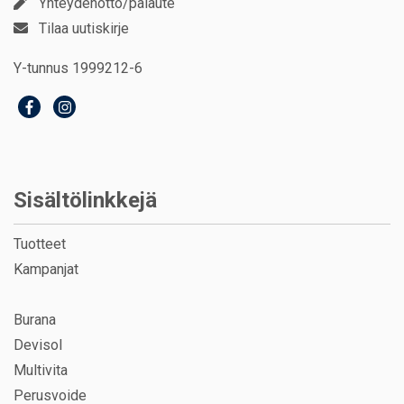
Yhteydenotto/palaute
Tilaa uutiskirje
Y-tunnus 1999212-6
Sisältölinkkejä
Tuotteet
Kampanjat
Burana
Devisol
Multivita
Perusvoide