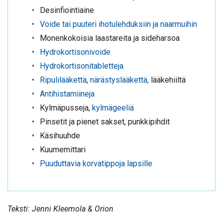
Desinfiointiaine
Voide tai puuteri ihotulehduksiin ja naarmuihin
Monenkokoisia laastareita ja sideharsoa
Hydrokortisonivoide
Hydrokortisonitabletteja
Ripulilääkettä
,
närästyslääkettä,
lääkehiiltä
Antihistamiineja
Kylmäpusseja,
kylmägeeliä
Pinsetit ja pienet sakset, punkkipihdit
Käsihuuhde
Kuumemittari
Puuduttavia korvatippoja lapsille
Teksti: Jenni Kleemola & Orion