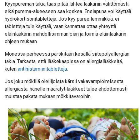
Kyynpureman takia taas pitää lähteä lääkäriin välittömästi,
eikä purema-alueeseen saa koskea. Ensiapuna voi käyttää
hydrokortisonitabletteja. Jos kyy puree lemmikkiä, ei
tabletteja tule käyttää, vaan kannattaa ottaa yhteyttä
eläinlääkärin mahdollisimman pian ja toimia eläinlääkärin
ohjeen mukaan.
Monessa perheessä pärskitään kesällä siitepölyallergian
takia. Tarkasta, että lääkekaapissa on allergialääkkeitä,
kuten
antihistamiinitabletteja
.
Jos joku mökillä oleilijoista kärsii vakavampioireisesta
allergiasta, hänelle määrätyt lääkkeet tulee ehdottomasti
muistaa pakata mukaan mökkitavaroihin.