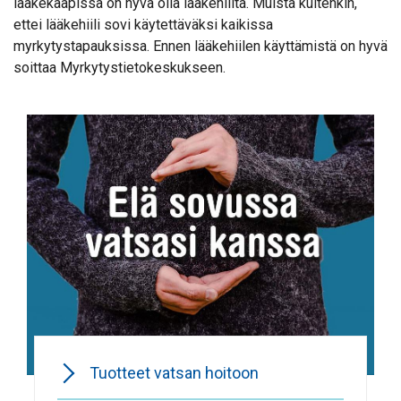
lääkekaapissa on hyvä olla lääkehiiltä. Muista kuitenkin,
ettei lääkehiili sovi käytettäväksi kaikissa
myrkytystapauksissa. Ennen lääkehiilen käyttämistä on hyvä
soittaa Myrkytystietokeskukseen.
Tuotteet vatsan hoitoon