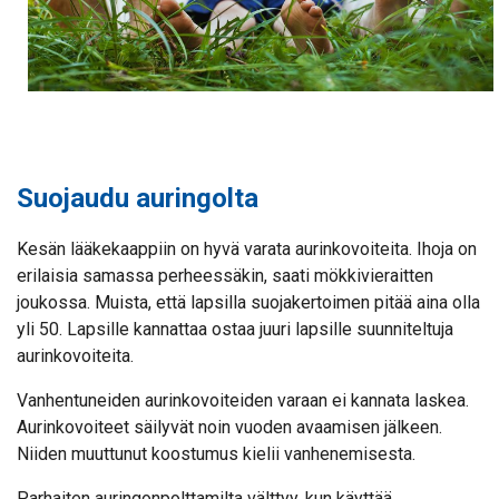
Suojaudu auringolta
Kesän lääkekaappiin on hyvä varata aurinkovoiteita. Ihoja on
erilaisia samassa perheessäkin, saati mökkivieraitten
joukossa. Muista, että lapsilla suojakertoimen pitää aina olla
yli 50. Lapsille kannattaa ostaa juuri lapsille suunniteltuja
aurinkovoiteita.
Vanhentuneiden aurinkovoiteiden varaan ei kannata laskea.
Aurinkovoiteet säilyvät noin vuoden avaamisen jälkeen.
Niiden muuttunut koostumus kielii vanhenemisesta.
Parhaiten auringonpolttamilta välttyy, kun käyttää