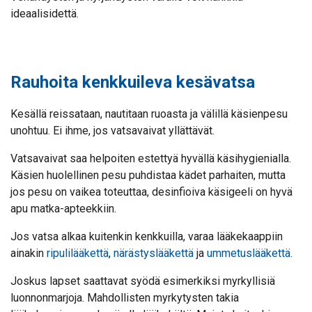
ideaalisidettä.
Rauhoita kenkkuileva kesävatsa
Kesällä reissataan, nautitaan ruoasta ja välillä käsienpesu
unohtuu. Ei ihme, jos vatsavaivat yllättävät.
Vatsavaivat saa helpoiten estettyä hyvällä käsihygienialla.
Käsien huolellinen pesu puhdistaa kädet parhaiten, mutta
jos pesu on vaikea toteuttaa, desinfioiva käsigeeli on hyvä
apu matka-apteekkiin.
Jos vatsa alkaa kuitenkin kenkkuilla, varaa lääkekaappiin
ainakin
ripulilääkettä
,
närästyslääkettä
ja
ummetuslääkettä
.
Joskus lapset saattavat syödä esimerkiksi myrkyllisiä
luonnonmarjoja. Mahdollisten myrkytysten takia