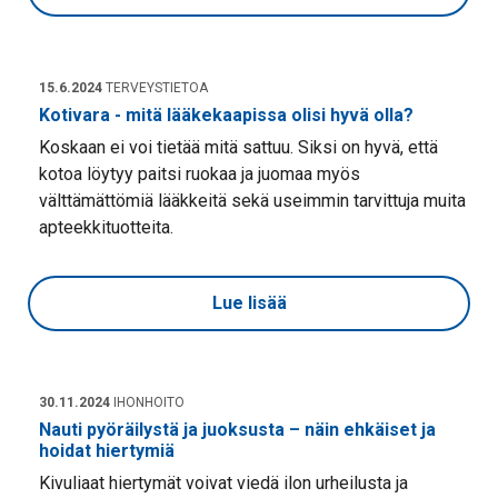
15.6.2024
TERVEYSTIETOA
Kotivara - mitä lääkekaapissa olisi hyvä olla?
Koskaan ei voi tietää mitä sattuu. Siksi on hyvä, että
kotoa löytyy paitsi ruokaa ja juomaa myös
välttämättömiä lääkkeitä sekä useimmin tarvittuja muita
apteekkituotteita.
Lue lisää
30.11.2024
IHONHOITO
Nauti pyöräilystä ja juoksusta – näin ehkäiset ja
hoidat hiertymiä
Kivuliaat hiertymät voivat viedä ilon urheilusta ja