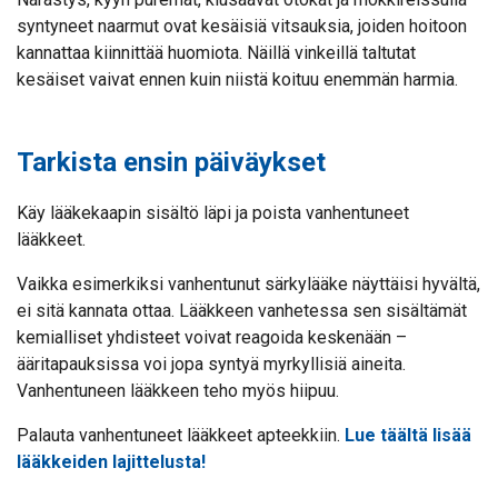
syntyneet naarmut ovat kesäisiä vitsauksia, joiden hoitoon
kannattaa kiinnittää huomiota. Näillä vinkeillä taltutat
kesäiset vaivat ennen kuin niistä koituu enemmän harmia.
Tarkista ensin päiväykset
Käy lääkekaapin sisältö läpi ja poista vanhentuneet
lääkkeet.
Vaikka esimerkiksi vanhentunut särkylääke näyttäisi hyvältä,
ei sitä kannata ottaa. Lääkkeen vanhetessa sen sisältämät
kemialliset yhdisteet voivat reagoida keskenään –
ääritapauksissa voi jopa syntyä myrkyllisiä aineita.
Vanhentuneen lääkkeen teho myös hiipuu.
Palauta vanhentuneet lääkkeet apteekkiin.
Lue täältä lisää
lääkkeiden lajittelusta!