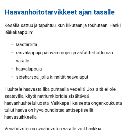
Haavanhoitotarvikkeet ajan tasalle
Kesällä sattuu ja tapahtuu, kun liikutaan ja touhutaan. Hanki
lääkekaappiin:
laastareita
rasvalappuja palovammojen ja asfaltti-ihottuman
varalle
haavalappuja
sideharsoa, jolla kiinnität haavalaput
Huuhtele haavasta lika puhtaalla vedellä. Jos sitä ei ole
saatavilla, käytä natriumkloridia sisältävää
haavanhuuhteluliuosta. Vaikkapa likaisesta ongenkoukusta
tullut haava on hyvä puhdistaa antiseptisellä
haavasuihkeella.
Venähdysten ja nyrjähdysten varalle voit hankkia