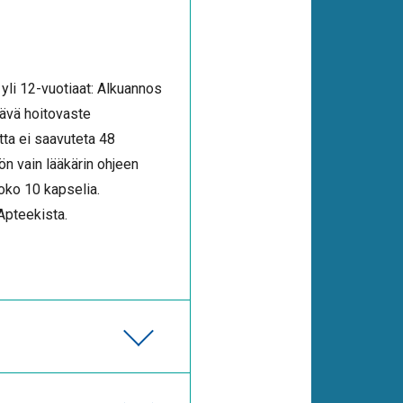
a yli 12-vuotiaat: Alkuannos
tävä hoitovaste
ta ei saavuteta 48
öön vain lääkärin ohjeen
oko 10 kapselia.
Apteekista.