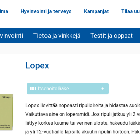
oima
Hyvinvointi ja terveys
Kampanjat
Tilaa uu
vinvointi
Tietoa ja vinkkejä
Testit ja oppaat
Lopex
Itsehoitolääke
+
Lopex lievittää nopeasti ripulioireita ja hidastaa suole
Vaikuttava aine on loperamidi. Jos ripuli jatkuu yli 2 v
liittyy korkea kuume tai verinen uloste, hakeudu lääkär
ja yli 12-vuotiaille lapsille akuutin ripulin hoitoon. 