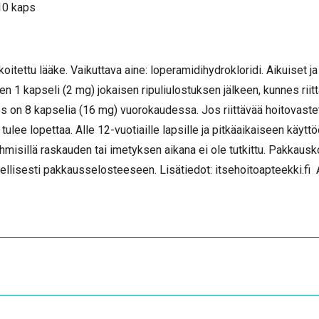
10 kaps
koitettu lääke. Vaikuttava aine: loperamidihydrokloridi. Aikuiset j
en 1 kapseli (2 mg) jokaisen ripuliulostuksen jälkeen, kunnes riit
 on 8 kapselia (16 mg) vuorokaudessa. Jos riittävää hoitovastet
tulee lopettaa. Alle 12-vuotiaille lapsille ja pitkäaikaiseen käytt
misillä raskauden tai imetyksen aikana ei ole tutkittu. Pakkausk
lellisesti pakkausselosteeseen. Lisätiedot: itsehoitoapteekki.fi 