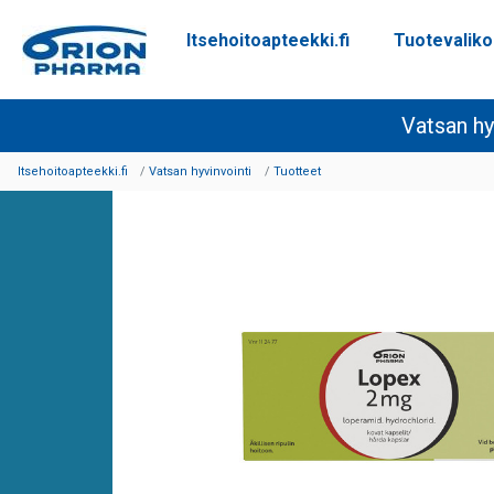
Itsehoitoapteekki.fi
Tuotevalik
Siirry sisältöön
Vatsan hy
Itsehoitoapteekki.fi
Vatsan hyvinvointi
Tuotteet