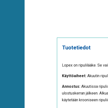
Tuotetiedot
Lopex on ripulilääke. Se va
Käyttöaiheet:
Akuutin ripul
Annostus:
Akuutissa ripuli
ulostuskerran jälkeen. Alku
käytetään krooniseen ripuli