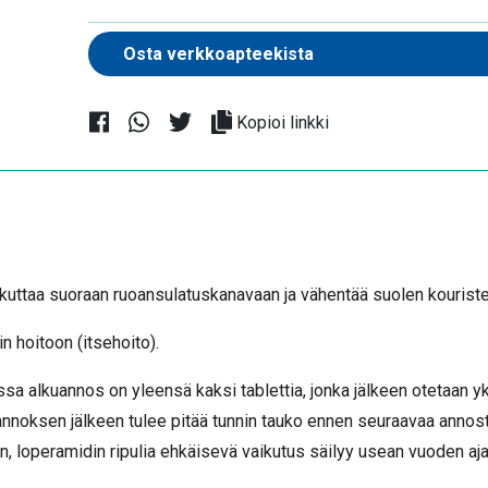
Kopioi linkki
ikuttaa suoraan ruoansulatuskanavaan ja vähentää suolen kourist
in hoitoon (itsehoito).
ssa alkuannos on yleensä kaksi tablettia, jonka jälkeen otetaan yk
annoksen jälkeen tulee pitää tunnin tauko ennen seuraavaa annost
in, loperamidin ripulia ehkäisevä vaikutus säilyy usean vuoden aja