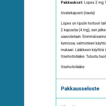
Pakkaukset:
Lopex 2 mg 
liivatekapseli (nauta)
Lopex on ripulin hoitoon tar
2 kapselia (4 mg), sen jälke
saavutetaan. Enimmäisannos
tunnissa, valmisteen käyttö 
mukaan. Lääkkeen käyttöä ih
Itsehoitolääke. Tutustu huo
Itsehoitolääke
Pakkausseloste