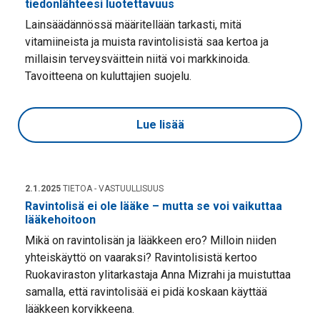
tiedonlähteesi luotettavuus
Lainsäädännössä määritellään tarkasti, mitä
vitamiineista ja muista ravintolisistä saa kertoa ja
millaisin terveysväittein niitä voi markkinoida.
Tavoitteena on kuluttajien suojelu.
Lue lisää
2.1.2025
TIETOA - VASTUULLISUUS
Ravintolisä ei ole lääke – mutta se voi vaikuttaa
lääkehoitoon
Mikä on ravintolisän ja lääkkeen ero? Milloin niiden
yhteiskäyttö on vaaraksi? Ravintolisistä kertoo
Ruokaviraston ylitarkastaja Anna Mizrahi ja muistuttaa
samalla, että ravintolisää ei pidä koskaan käyttää
lääkkeen korvikkeena.