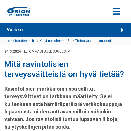
Siirry sisältöön
Valikko
Itsehoitoapteekki.fi
Keitä me olemme?
Tietoa vastuullisuudesta
24.3.2026
TIETOA VASTUULLISUUDESTA
Mitä ravintolisien
terveysväitteistä on hyvä tietää?
Ravintolisien markkinoinnissa sallitut
terveysväitteet on tarkkaan määritelty. Se ei
kuitenkaan estä hämäräperäisiä verkkokauppoja
lupaamasta niiden auttavan milloin mihinkin
vaivaan. Jos ravintolisä tuntuu lupaavan liikoja,
hälytyskellojen pitää soida.