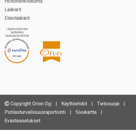
Hoitohenkilökunta
Lääkärit
Eläinlääkärit
Lääkinnällisten
laitteiden
laatujärjestelmä
Copyright Orion Oyj
|
Käyttöehdot
|
Tietosuoja
|
Potilasturvallisuusraportointi
|
Sivukartta
|
Evästeasetukset