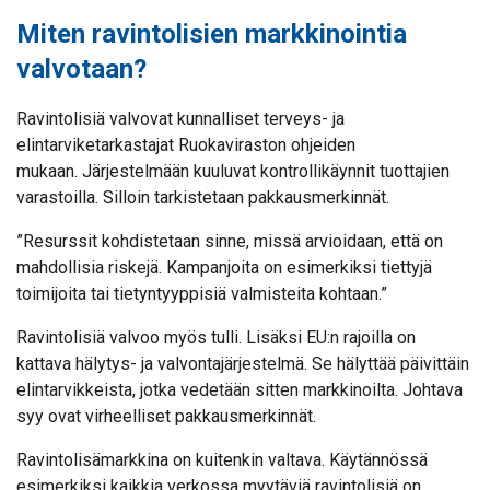
Miten ravintolisien markkinointia
valvotaan?
Ravintolisiä valvovat kunnalliset terveys- ja
elintarviketarkastajat Ruokaviraston ohjeiden
mukaan. Järjestelmään kuuluvat kontrollikäynnit tuottajien
varastoilla. Silloin tarkistetaan pakkausmerkinnät.
”Resurssit kohdistetaan sinne, missä arvioidaan, että on
mahdollisia riskejä. Kampanjoita on esimerkiksi tiettyjä
toimijoita tai tietyntyyppisiä valmisteita kohtaan.”
Ravintolisiä valvoo myös tulli. Lisäksi EU:n rajoilla on
kattava hälytys- ja valvontajärjestelmä. Se hälyttää päivittäin
elintarvikkeista, jotka vedetään sitten markkinoilta. Johtava
syy ovat virheelliset pakkausmerkinnät.
Ravintolisämarkkina on kuitenkin valtava. Käytännössä
esimerkiksi kaikkia verkossa myytäviä ravintolisiä on