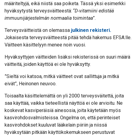
määriteltyjä, eikä niistä saa poiketa. Tässä yksi esimerkki
hyväksytystä terveysväitteestä: “
D‑vitamiini edistää
immuunijärjestelmän normaalia toimintaa
”.
Terveysväitteistä on olemassa
julkinen rekisteri.
Jokaisesta terveysväitteestä pitää tehdä hakemus EFSA:lle.
Väitteen käsittelyyn menee noin vuosi.
Hyväksyttyjen väitteiden lisäksi rekisterissä on suuri määrä
väitteitä, joiden käyttöä ei ole hyväksytty.
”Sieltä voi katsoa, mitkä väitteet ovat sallittuja ja mitkä
eivät”, Heinonen neuvoo.
Toisaalta käsittelemättä on yli 2000 terveysväitettä, joita
saa käyttää, vaikka tieteellistä näyttöä ei ole arvioitu. Ne
koskevat kasviperäisiä ainesosia, joita käytetään myös
kasvirohdosvalmisteissa. Ongelma on, että perinteiset
kasvirohdokset kuuluvat lääkelain piiriin ja niissä
hyväksytään pitkään käyttökokemukseen perustuvat