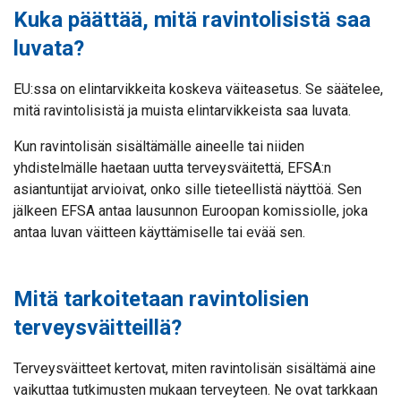
Kuka päättää, mitä ravintolisistä saa
luvata?
EU:ssa on elintarvikkeita koskeva väiteasetus. Se säätelee,
mitä ravintolisistä ja muista elintarvikkeista saa luvata.
Kun ravintolisän sisältämälle aineelle tai niiden
yhdistelmälle haetaan uutta terveysväitettä, EFSA:n
asiantuntijat arvioivat, onko sille tieteellistä näyttöä. Sen
jälkeen EFSA antaa lausunnon Euroopan komissiolle, joka
antaa luvan väitteen käyttämiselle tai evää sen.
Mitä tarkoitetaan ravintolisien
terveysväitteillä?
Terveysväitteet kertovat, miten ravintolisän sisältämä aine
vaikuttaa tutkimusten mukaan terveyteen. Ne ovat tarkkaan