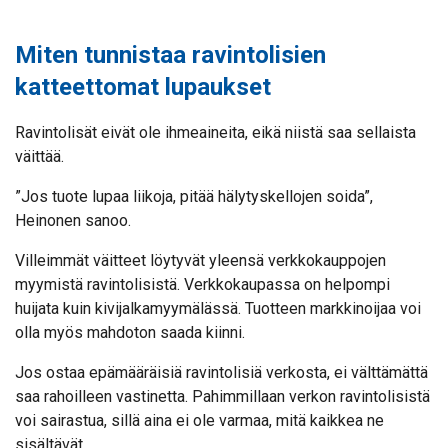
Miten tunnistaa ravintolisien
katteettomat lupaukset
Ravintolisät eivät ole ihmeaineita, eikä niistä saa sellaista
väittää.
”Jos tuote lupaa liikoja, pitää hälytyskellojen soida”,
Heinonen sanoo.
Villeimmät väitteet löytyvät yleensä verkkokauppojen
myymistä ravintolisistä. Verkkokaupassa on helpompi
huijata kuin kivijalkamyymälässä. Tuotteen markkinoijaa voi
olla myös mahdoton saada kiinni.
Jos ostaa epämääräisiä ravintolisiä verkosta, ei välttämättä
saa rahoilleen vastinetta. Pahimmillaan verkon ravintolisistä
voi sairastua, sillä aina ei ole varmaa, mitä kaikkea ne
sisältävät.