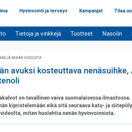
oima
Hyvinvointi ja terveys
Kampanjat
Tilaa uu
ito
Tietoja ja vinkkejä
Tuotteet
Nasolin
NKKEJÄ NENÄN HOIDOSTA
än avuksi kosteuttava nenäsuihke, 
tenoli
akalvot on tavallinen vaiva suomalaisessa ilmastossa. 
än kipristelemään eikä sitä seuraava katu- ja siitepöl
 videolta, miten huolehtia nenän hyvinvoinnista.