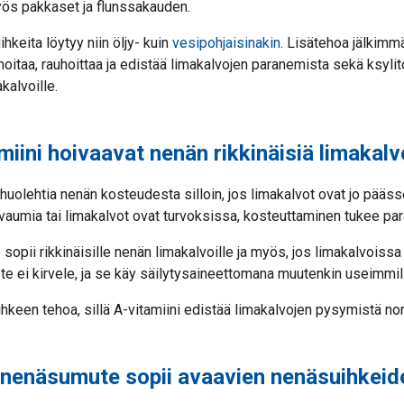
ös pakkaset ja flunssakauden.
hkeita löytyy niin öljy- kuin
vesipohjaisinakin
. Lisätehoa jälkimm
oitaa, rauhoittaa ja edistää limakalvojen paranemista sekä ksylito
kalvoille.
amiini hoivaavat nenän rikkinäisiä limakalv
 huolehtia nenän kosteudesta silloin, jos limakalvot ovat jo pääs
aumia tai limakalvot ovat turvoksissa, kosteuttaminen tukee pa
e
sopii rikkinäisille nenän limakalvoille ja myös, jos limakalvoissa
te ei kirvele, ja se käy säilytysaineettomana muutenkin useimmil
ihkeen tehoa, sillä A-vitamiini edistää limakalvojen pysymistä no
nenäsumute sopii avaavien nenäsuihkeid