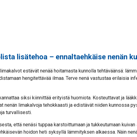
ista lisätehoa – ennaltaehkäise nenän k
 limakalvot estävät nenää hoitamasta kunnolla tehtäväänsä: lämm
istamaan hengitettävää ilmaa. Terve nenä vastustaa erilaisia in
kannattaa siksi kiinnittää erityistä huomiota. Kosteuttavat ja lää
t nenän limakalvoja tehokkaasti ja edistävät niiden kunnossa pys
ja turvallisesti.
esta, että nenäsi tuppaa karstoittumaan ja tukkeutumaan kuivan
taehkäisevän hoidon heti syksyllä lämmityksen alkaessa. Näin nen