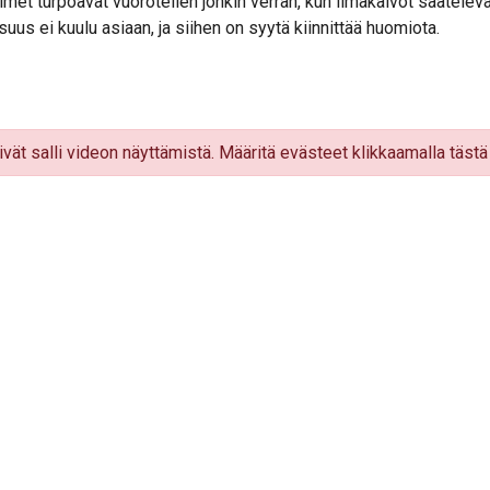
aimet turpoavat vuorotellen jonkin verran, kun limakalvot säätelevä
uus ei kuulu asiaan, ja siihen on syytä kiinnittää huomiota.
ivät salli videon näyttämistä. Määritä evästeet klikkaamalla tästä