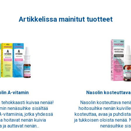
Artikkelissa mainitut tuotteet
lin A-vitamin
Nasolin kosteuttav
 tehokkaasti kuivaa nenää!
Nasolin kosteuttava nen
min nenäsuihke sisältää
hoitosuihke nenän kuiville
A-vitamiinia, jotka yhdessä
kosteuttaa, avaa ja puhdista
ja hoitavat nenän kuivia
ja tukkoisen oloista nenää. 
 ja auttavat nenän...
nenäsuihke sisä