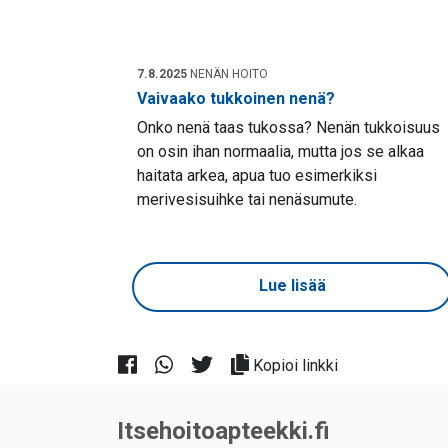
7.8.2025
NENÄN HOITO
Vaivaako tukkoinen nenä?
Onko nenä taas tukossa? Nenän tukkoisuus
on osin ihan normaalia, mutta jos se alkaa
haitata arkea, apua tuo esimerkiksi
merivesisuihke tai nenäsumute.
Lue lisää
Kopioi linkki
Itsehoitoapteekki.fi