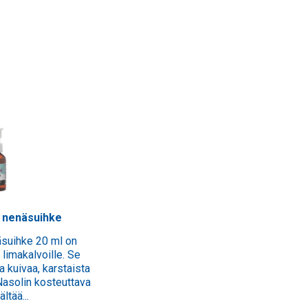
a nenäsuihke
Nasolin A-vitamin
äsuihke 20 ml on
Hoida ja kosteuta tehokkaasti kuiv
 limakalvoille. Se
Nasolin A-vitamin nenäsuihke si
a kuivaa, karstaista
seesamiöljyä ja A-vitamiinia, jotka
Nasolin kosteuttava
kosteuttavat ja hoitavat nenän k
ltää...
limakalvoja ja auttavat nenän.