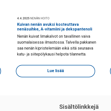
4.4.2025
NENÄN HOITO
Kuivan nenän avuksi kosteuttava
nenäsuihke, A-vitamiini ja dekspantenoli
Nenän kuivat limakalvot on tavallinen vaiva
suomalaisessa ilmastossa. Talvella pakkanen
saa nenän kipristelemään eikä sitä seuraava
katu- ja siitepölykausi helpota tilannetta.
Lue lisää
Sisältölinkkejä