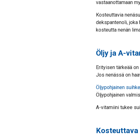
vastaanottamaan my
Kosteuttavia nenäsui
dekspantenoli, joka h
kosteutta nenän lima
Öljy ja A-vit
Erityisen tärkeää on
Jos nenässä on haav
Öljypohjainen suihk
Öljypohjainen valmis
A-vitamiini tukee su
Kosteuttava 