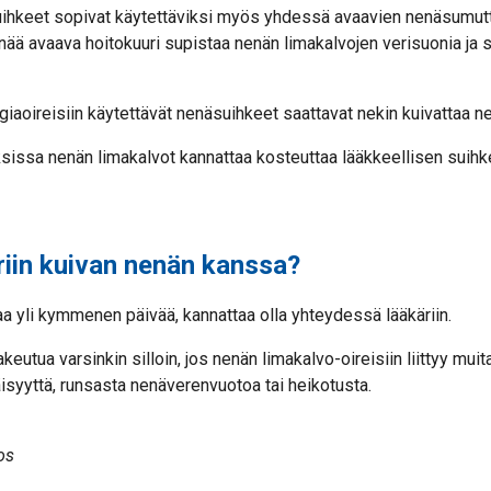
ihkeet sopivat käytettäviksi myös yhdessä avaavien nenäsumut
ää avaava hoitokuuri supistaa nenän limakalvojen verisuonia ja s
rgiaoireisiin käytettävät nenäsuihkeet saattavat nekin kuivattaa n
issa nenän limakalvot kannattaa kosteuttaa lääkkeellisen suih
äriin kuivan nenän kanssa?
a yli kymmenen päivää, kannattaa olla yhteydessä lääkäriin.
keutua varsinkin silloin, jos nenän limakalvo-oireisiin liittyy muit
isyyttä, runsasta nenäverenvuotoa tai heikotusta.
os