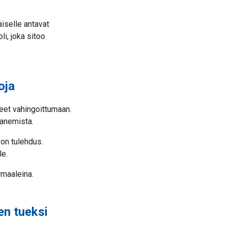
äiselle antavat
li, joka sitoo
oja
seet vahingoittumaan.
ranemista.
 on tulehdus.
le.
rmaaleina.
en tueksi