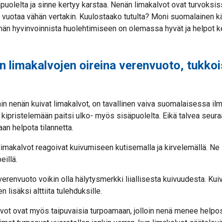
olelta ja sinne kertyy karstaa. Nenän limakalvot ovat turvoksissa
 se vuotaa vähän vertakin. Kuulostaako tutulta? Moni suomalainen k
nän hyvinvoinnista huolehtimiseen on olemassa hyvät ja helpot ke
n limakalvojen oireina verenvuoto, tukkoi
n nenän kuivat limakalvot, on tavallinen vaiva suomalaisessa il
ipristelemään paitsi ulko- myös sisäpuolelta. Eikä talvea seuraa
aan helpota tilannetta.
limakalvot reagoivat kuivumiseen kutisemalla ja kirvelemällä. N
eillä.
erenvuoto voikin olla hälytysmerkki liiallisesta kuivuudesta. Kuiv
n lisäksi alttiita tulehduksille.
lvot ovat myös taipuvaisia turpoamaan, jolloin nenä menee helpos