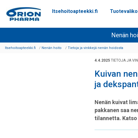
Itsehoitoapteekki.fi
Tuotevalik
Siirry sisältöön
Nenän ho
Itsehoitoapteekki.fi
Nenän hoito
Tietoja ja vinkkejä nenän hoidosta
4.4.2025
TIETOJA JA VI
Kuivan nen
ja dekspan
Nenän kuivat lim
pakkanen saa nen
tilannetta. Katso