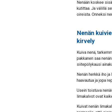
Nenään koskee sisäpu
kutittaa. Ja välillä
oireista. Onneksi ne
Nenän kuivie
kirvely
Kuiva nenä, tarkemmi
pakkanen saa nenän k
siitepölykausi ainak
Nenän herkkä iho ja 
haavautua ja jopa rep
Usein toistuva nenäv
limakalvot ovat kaike
Kuivat nenän limaka