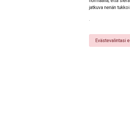
normaalia, että sier
jatkuva nenän tukkois
.
Evästevalintasi e