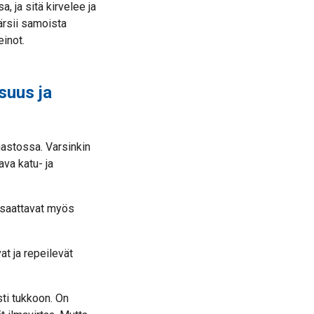
, ja sitä kirvelee ja
ärsii samoista
inot.
suus ja
mastossa. Varsinkin
va katu- ja
e saattavat myös
at ja repeilevät
ti tukkoon. On