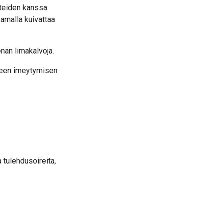
teiden kanssa.
amalla kuivattaa
enän limakalvoja.
keen imeytymisen
a tulehdusoireita,