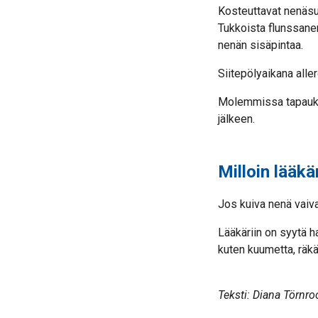
Kosteuttavat nenäsu
Tukkoista flunssanen
nenän sisäpintaa.
Siitepölyaikana alle
Molemmissa tapauks
jälkeen.
Milloin lääk
Jos kuiva nenä vaiva
Lääkäriin on syytä ha
kuten kuumetta, räkä
Teksti: Diana Törnro