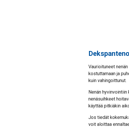
Dekspantenol
Vaurioituneet nenän
kostuttamaan ja puhd
kuin vahingoittunut.
Nenän hyvinvointiin 
nenäsuihkeet hoitava
käyttää pitkiäkin aiko
Jos tiedät kokemuks
voit aloittaa ennal