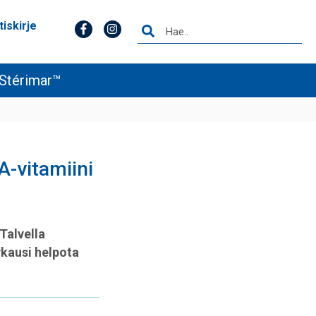
tiskirje
Stérimar™
A-vitamiini
Talvella
ykausi helpota