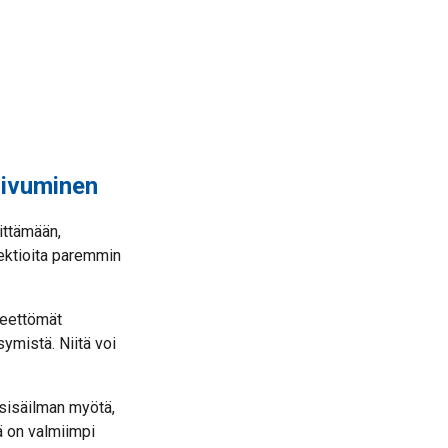
uivuminen
ittämään,
fektioita paremmin
kkeettömät
ymistä. Niitä voi
 sisäilman myötä,
ä on valmiimpi