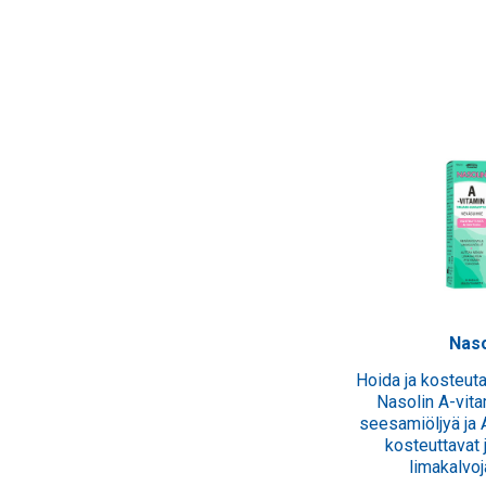
olin kosteuttava nenäsuihke
Naso
n kosteuttava nenäsuihke 20 ml on
Hoida ja kosteuta
ihke nenän kuiville limakalvoille. Se
Nasolin A-vita
, avaa ja puhdistaa kuivaa, karstaista
seesamiöljyä ja 
sen oloista nenää. Nasolin kosteuttava
kosteuttavat 
nenäsuihke sisältää...
limakalvoja