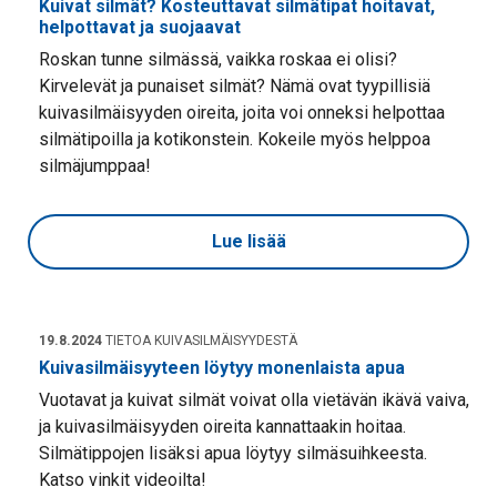
Kuivat silmät? Kosteuttavat silmätipat hoitavat,
helpottavat ja suojaavat
Roskan tunne silmässä, vaikka roskaa ei olisi?
Kirvelevät ja punaiset silmät? Nämä ovat tyypillisiä
kuivasilmäisyyden oireita, joita voi onneksi helpottaa
silmätipoilla ja kotikonstein. Kokeile myös helppoa
silmäjumppaa!
Lue lisää
19.8.2024
TIETOA KUIVASILMÄISYYDESTÄ
Kuivasilmäisyyteen löytyy monenlaista apua
Vuotavat ja kuivat silmät voivat olla vietävän ikävä vaiva,
ja kuivasilmäisyyden oireita kannattaakin hoitaa.
Silmätippojen lisäksi apua löytyy silmäsuihkeesta.
Katso vinkit videoilta!