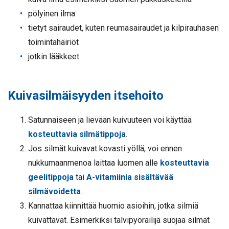
pölyinen ilma
tietyt sairaudet, kuten reumasairaudet ja kilpirauhasen
toimintahäiriöt
jotkin lääkkeet
Kuivasilmäisyyden itsehoito
Satunnaiseen ja lievään kuivuuteen voi käyttää
kosteuttavia silmätippoja
.
Jos silmät kuivavat kovasti yöllä, voi ennen
nukkumaanmenoa laittaa luomen alle
kosteuttavia
geelitippoja
tai
A-vitamiinia sisältävää
silmävoidetta
.
Kannattaa kiinnittää huomio asioihin, jotka silmiä
kuivattavat. Esimerkiksi talvipyöräilijä suojaa silmät