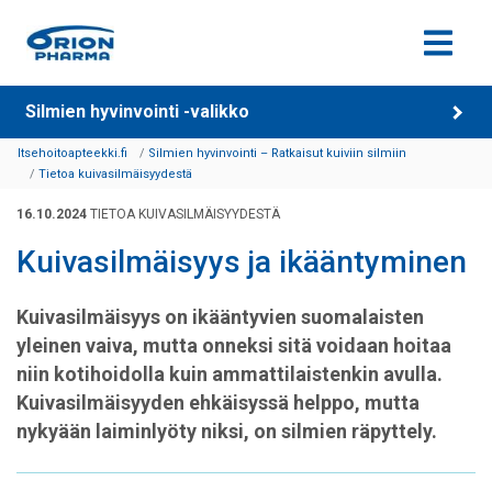
Siirry sisältöön
Silmien hyvinvointi -valikko
Itsehoitoapteekki.fi
Silmien hyvinvointi – Ratkaisut kuiviin silmiin
Tietoa kuivasilmäisyydestä
16.10.2024
TIETOA KUIVASILMÄISYYDESTÄ
Kuivasilmäisyys ja ikääntyminen
Kuivasilmäisyys on ikääntyvien suomalaisten
yleinen vaiva, mutta onneksi sitä voidaan hoitaa
niin kotihoidolla kuin ammattilaistenkin avulla.
Kuivasilmäisyyden ehkäisyssä helppo, mutta
nykyään laiminlyöty niksi, on silmien räpyttely.