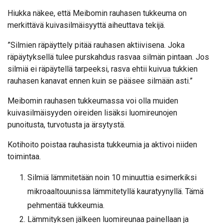
Hiukka näkee, että Meibomin rauhasen tukkeuma on
merkittävä kuivasilmäisyyttä aiheuttava tekijä.
”Silmien räpäyttely pitää rauhasen aktiivisena. Joka
räpäytyksellä tulee purskahdus rasvaa silmän pintaan. Jos
silmiä ei räpäytellä tarpeeksi, rasva ehtii kuivua tukkien
rauhasen kanavat ennen kuin se pääsee silmään asti.”
Meibomin rauhasen tukkeumassa voi olla muiden
kuivasilmäisyyden oireiden lisäksi luomireunojen
punoitusta, turvotusta ja ärsytystä.
Kotihoito poistaa rauhasista tukkeumia ja aktivoi niiden
toimintaa.
Silmiä lämmitetään noin 10 minuuttia esimerkiksi
mikroaaltouunissa lämmitetyllä kauratyynyllä. Tämä
pehmentää tukkeumia.
Lämmityksen jälkeen luomireunaa painellaan ja