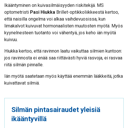
Ikääntyminen on kuivasilmäisyyden riskitekijä. MS
optometristi
Pasi Hiukka
Brillet-optikkoliikkeestä kertoo,
että naisilla ongelma voi alkaa vaihdevuosissa, kun
limakalvot kuivuvat hormonaalisten muutosten myötä. Myös
kyynelnesteen tuotanto voi vähentyä, jos keho iän myötä
kuivuu.
Hiukka kertoo, että ravinnon laatu vaikuttaa silmien kuntoon:
jos ravinnosta ei enää saa riittävästi hyviä rasvoja, ei rasvaa
riitä silmän pinnalle.
Iän myötä saatetaan myös käyttää enemmän lääkkeitä, jotka
kuivattavat silmiä.
Silmän pintasairaudet yleisiä
ikääntyvillä