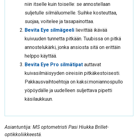
niin itselle kuin toiselle: se annostellaan
suljetulle silmäluomelle. Suihke kosteuttaa,
suojaa, voitelee ja tasapainottaa.
Bevita Eye silmägeeli
lievittää ikävää
kuivuuden tunnetta pitkään. Tuubissa on pitkä
annostelukärki, jonka ansiosta sitä on erittäin
helppo käyttää.
Bevita Eye Pro silmätipat
auttavat
kuivasilmäisyyden oireisiin pitkäkestoisesti.
Pakkausvaihtoehtoja on kaksi:moniannospullo
yöpöydälle ja uudelleen suljettava pipetti
käsilaukkuun.
Asiantuntija: MS optometristi Pasi Hiukka Brillet-
optikkoliikkeestä.