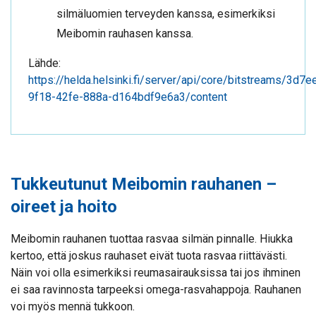
silmäluomien terveyden kanssa, esimerkiksi
Meibomin rauhasen kanssa.
Lähde:
https://helda.helsinki.fi/server/api/core/bitstreams/3d7
9f18-42fe-888a-d164bdf9e6a3/content
Tukkeutunut Meibomin rauhanen –
oireet ja hoito
Meibomin rauhanen tuottaa rasvaa silmän pinnalle. Hiukka
kertoo, että joskus rauhaset eivät tuota rasvaa riittävästi.
Näin voi olla esimerkiksi reumasairauksissa tai jos ihminen
ei saa ravinnosta tarpeeksi omega-rasvahappoja. Rauhanen
voi myös mennä tukkoon.