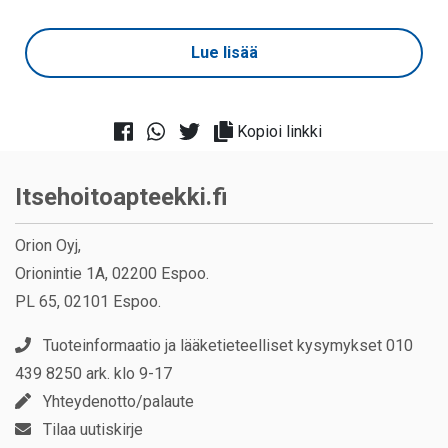
Lue lisää
Kopioi linkki
Itsehoitoapteekki.fi
Orion Oyj,
Orionintie 1A, 02200 Espoo.
PL 65, 02101 Espoo.
Tuoteinformaatio ja lääketieteelliset kysymykset 010
439 8250 ark. klo 9-17
Yhteydenotto/palaute
Tilaa uutiskirje