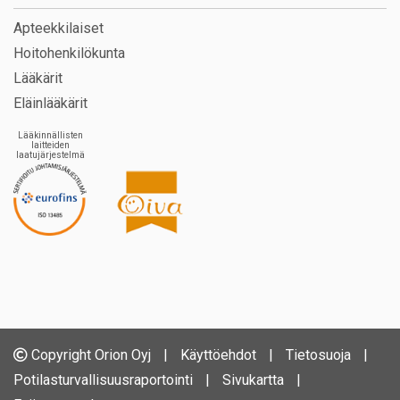
Apteekkilaiset
Hoitohenkilökunta
Lääkärit
Eläinlääkärit
Lääkinnällisten
laitteiden
laatujärjestelmä
Copyright Orion Oyj
|
Käyttöehdot
|
Tietosuoja
|
Potilasturvallisuusraportointi
|
Sivukartta
|