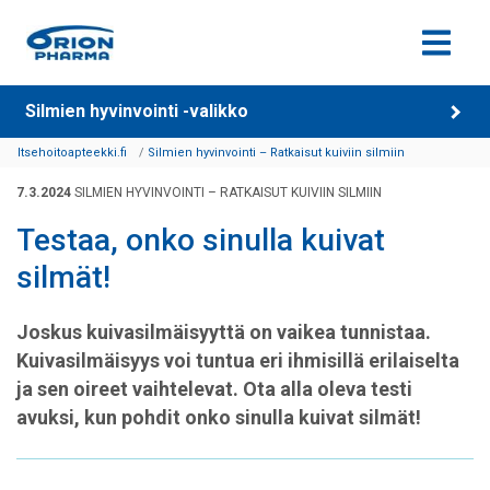
Siirry sisältöön
Silmien hyvinvointi -valikko
Itsehoitoapteekki.fi
Silmien hyvinvointi – Ratkaisut kuiviin silmiin
7.3.2024
SILMIEN HYVINVOINTI – RATKAISUT KUIVIIN SILMIIN
Testaa, onko sinulla kuivat
silmät!
Joskus kuivasilmäisyyttä on vaikea tunnistaa.
Kuivasilmäisyys voi tuntua eri ihmisillä erilaiselta
ja sen oireet vaihtelevat. Ota alla oleva testi
avuksi, kun pohdit onko sinulla kuivat silmät!