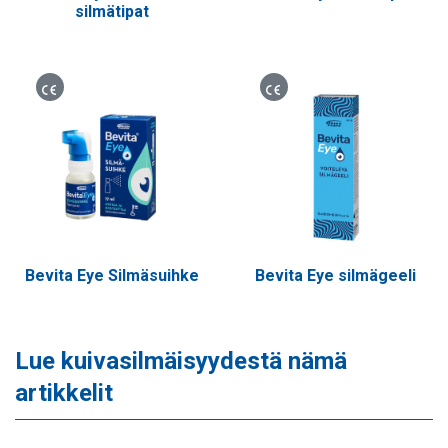
silmätipat
Lääkinnällinen laite
Lääkinnällinen laite
Bevita Eye Silmäsuihke
Bevita Eye silmägeeli
Lue kuivasilmäisyydestä nämä
artikkelit