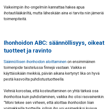
Vaikeimpiin iho-ongelmiin kannattaa hakea apua
ihotautilääkäriltä, mutta läheskään aina ei tarvita niin jämeriä
toimenpiteitä.
Ihonhoidon ABC: säännöllisyys, oikeat
tuotteet ja ravinto
Säännöllisen ihonhoidon aloittaminen
on ensimmäinen
toimenpide taistelussa finnejä vastaan. Vaikka ei
käyttäisikään meikkiä, päivän aikana kertynyt lika on hyvä
pestä kasvoilta puhdistustuotteella.
Vehniä korostaa, että kosteuttaminen on yhtä tärkeä osa
ihonhoitoa kuin puhdistaminen, vaikka iho olisi rasvainenkin.
”Moni tekee sen virheen, että aloittaa ihonhoidon liian
voimakkailla tuotteilla, jolloin iho voi esimerkiksi kuivua