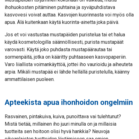
ihohuokosten pitäminen puhtaina ja syväpuhdistava
kasvovesi voivat auttaa. Kasvojen kuorinnasta voi myös olla
apua. Älä kuitenkaan käytä kuorinta-ainetta joka päivä.
Jos et voi vastustaa mustapäiden puristelua tai et halua
käydä kosmetologilla säännöllisesti, purista mustapäät
varovasti. Käytä joko puhdasta mustapäärautaa tai
sormenpäitä, jotka on kääritty puhtaaseen kasvopaperiin.
Varo liiallista voimankäyttöä, jottei iho vaurioidu ja aiheuteta
arpia. Mikäli mustapää ei lähde hellällä puristelulla, käänny
ammattilaisen puoleen.
Apteekista apua ihonhoidon ongelmiin
Rasvainen, pintakuiva, kuiva, punoittava vai tulehtunut?
Mistä tietää, millainen iho juuri minulla on ja millaisia
tuotteita sen hoitoon olisi hyvä hankkia? Neuvoja
oikeanlaisten tuotteiden löytämiseen saa omien