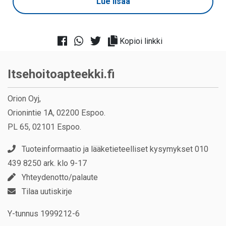
Lue lisää
Kopioi linkki
Itsehoitoapteekki.fi
Orion Oyj,
Orionintie 1A, 02200 Espoo.
PL 65, 02101 Espoo.
Tuoteinformaatio ja lääketieteelliset kysymykset 010
439 8250 ark. klo 9-17
Yhteydenotto/palaute
Tilaa uutiskirje
Y-tunnus 1999212-6