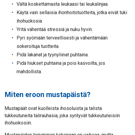
Vältä koskettamasta leukaasi tai leukalinjaa.
Käytä vain sellaisia ihonhoitotuotteita, jotka eivät tuki
ihohuokosia.
Yritä vähentää stressiä ja nuku hyvin.
Pyri syömään terveellisesti ja vähentämään
sokeroituja tuotteita.
Pidä lakanat ja tyynyliinat puhtaina.
Pidä hiukset puhtaina ja pois kasvoilta, jos
mahdollista.
Miten eroon mustapäistä?
Mustapäät ovat kuolleista ihosoluista ja talista
tukkeutuneita talirauhasia, joka syntyvät tukkeutuneisiin
ihohuokosiin.
Mustapäiden torjuminen kokonaan on vaikeaa, mutta