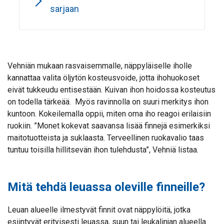
sarjaan
Vehniän mukaan rasvaisemmalle, näppyläiselle iholle
kannattaa valita öljytön kosteusvoide, jotta ihohuokoset
eivät tukkeudu entisestään. Kuivan ihon hoidossa kosteutus
on todella tärkeää. Myös ravinnolla on suuri merkitys ihon
kuntoon. Kokeilemalla oppii, miten oma iho reagoi erilaisiin
ruokiin. ”Monet kokevat saavansa lisää finnejä esimerkiksi
maitotuotteista ja suklaasta. Terveellinen ruokavalio taas
tuntuu toisilla hillitsevän ihon tulehdusta”, Vehniä listaa.
Mitä tehdä leuassa oleville finneille?
Leuan alueelle ilmestyvät finnit ovat näppylöitä, jotka
esiintyvät erityisesti leuassa, suun tai leukalinjan alueella.