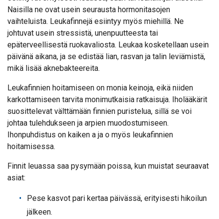
Naisilla ne ovat usein seurausta hormonitasojen
vaihteluista. Leukafinnejä esiintyy myös miehillä. Ne
johtuvat usein stressistä, unenpuutteesta tai
epäterveellisestä ruokavaliosta. Leukaa kosketellaan usein
päivänä aikana, ja se edistää lian, rasvan ja talin leviämistä,
mikä lisää aknebakteereita.
Leukafinnien hoitamiseen on monia keinoja, eikä niiden
karkottamiseen tarvita monimutkaisia ratkaisuja. Iholääkärit
suosittelevat välttämään finnien puristelua, sillä se voi
johtaa tulehdukseen ja arpien muodostumiseen.
Ihonpuhdistus on kaiken a ja o myös leukafinnien
hoitamisessa.
Finnit leuassa saa pysymään poissa, kun muistat seuraavat
asiat:
Pese kasvot pari kertaa päivässä, erityisesti hikoilun
jälkeen.