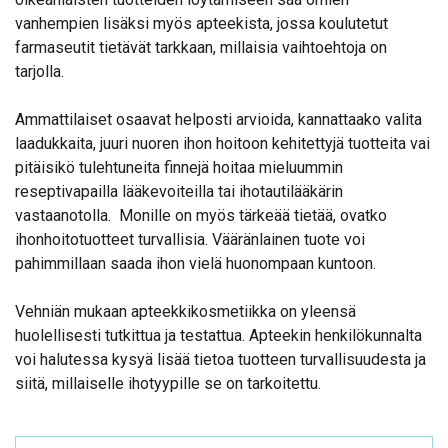
vanhempien lisäksi myös apteekista, jossa koulutetut
farmaseutit tietävät tarkkaan, millaisia vaihtoehtoja on
tarjolla.
Ammattilaiset osaavat helposti arvioida, kannattaako valita
laadukkaita, juuri nuoren ihon hoitoon kehitettyjä tuotteita vai
pitäisikö tulehtuneita finnejä hoitaa mieluummin
reseptivapailla lääkevoiteilla tai ihotautilääkärin
vastaanotolla. Monille on myös tärkeää tietää, ovatko
ihonhoitotuotteet turvallisia. Vääränlainen tuote voi
pahimmillaan saada ihon vielä huonompaan kuntoon.
Vehniän mukaan apteekkikosmetiikka on yleensä
huolellisesti tutkittua ja testattua. Apteekin henkilökunnalta
voi halutessa kysyä lisää tietoa tuotteen turvallisuudesta ja
siitä, millaiselle ihotyypille se on tarkoitettu.