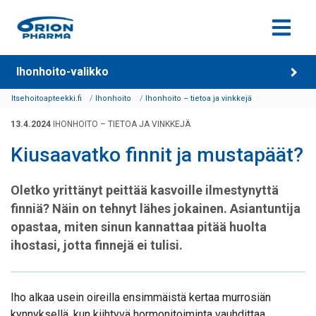
Siirry sisältöön
Ihonhoito-valikko
Itsehoitoapteekki.fi
Ihonhoito
Ihonhoito – tietoa ja vinkkejä
13.4.2024
IHONHOITO – TIETOA JA VINKKEJÄ
Kiusaavatko finnit ja mustapäät?
Oletko yrittänyt peittää kasvoille ilmestynyttä
finniä? Näin on tehnyt lähes jokainen. Asiantuntija
opastaa, miten sinun kannattaa pitää huolta
ihostasi, jotta finnejä ei tulisi.
Iho alkaa usein oireilla ensimmäistä kertaa murrosiän
kynnyksellä, kun kiihtyvä hormonitoiminta vauhdittaa