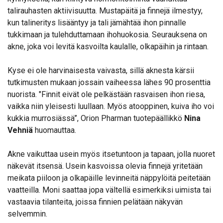
talirauhasten aktiivisuutta. Mustapäitä ja finnejä ilmestyy,
kun talineritys lisääntyy ja tali jämähtää ihon pinnalle
tukkimaan ja tulehduttamaan ihohuokosia. Seurauksena on
akne, joka voi levitä kasvoilta kaulalle, olkapäihin ja rintaan.
Kyse ei ole harvinaisesta vaivasta, sillä aknesta kärsii
tutkimusten mukaan jossain vaiheessa lähes 90 prosenttia
nuorista. "Finnit eivät ole pelkästään rasvaisen ihon riesa,
vaikka niin yleisesti luullaan. Myös atooppinen, kuiva iho voi
kukkia murrosiässä”, Orion Pharman tuotepäällikkö
Nina
Vehniä
huomauttaa.
Akne vaikuttaa usein myös itsetuntoon ja tapaan, jolla nuoret
näkevät itsensä. Usein kasvoissa olevia finnejä yritetään
meikata piiloon ja olkapäille levinneitä näppylöitä peitetään
vaatteilla. Moni saattaa jopa vältellä esimerkiksi uimista tai
vastaavia tilanteita, joissa finnien pelätään näkyvän
selvemmin.