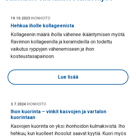
19.10.2023
IHONHOITO
Hehkua iholle kollageenista
Kollageenin määrä iholla vähenee ikääntymisen myötä.
Ravinnon kollageenilla ja keramideilla on todettu
vaikutus ryppyjen vähenemiseen ja ihon
kosteustasapainoon.
Lue lisää
3.7.2024
IHONHOITO
Ihon kuorinta – vinkit kasvojen ja vartalon
kuorintaan
Kasvojen kuorinta on yksi ihonhoidon kulmakivistä. Iho
hehkuu, kun kuolleet ihosolut saavat kyytiä. Kuori myös