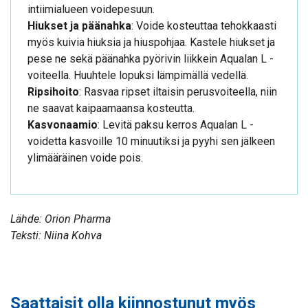
intiimialueen voidepesuun.
Hiukset ja päänahka
: Voide kosteuttaa tehokkaasti
myös kuivia hiuksia ja hiuspohjaa. Kastele hiukset ja
pese ne sekä päänahka pyörivin liikkein Aqualan L -
voiteella. Huuhtele lopuksi lämpimällä vedellä.
Ripsihoito
: Rasvaa ripset iltaisin perusvoiteella, niin
ne saavat kaipaamaansa kosteutta.
Kasvonaamio
: Levitä paksu kerros Aqualan L -
voidetta kasvoille 10 minuutiksi ja pyyhi sen jälkeen
ylimääräinen voide pois.
Lähde: Orion Pharma
Teksti: Niina Kohva
Saattaisit olla kiinnostunut myös