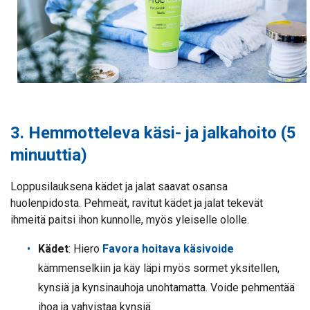
3. Hemmotteleva käsi- ja jalkahoito (5
minuuttia)
Loppusilauksena kädet ja jalat saavat osansa
huolenpidosta. Pehmeät, ravitut kädet ja jalat tekevät
ihmeitä paitsi ihon kunnolle, myös yleiselle ololle.
Kädet
: Hiero
Favora hoitava käsivoide
kämmenselkiin ja käy läpi myös sormet yksitellen,
kynsiä ja kynsinauhoja unohtamatta. Voide pehmentää
ihoa ja vahvistaa kynsiä.