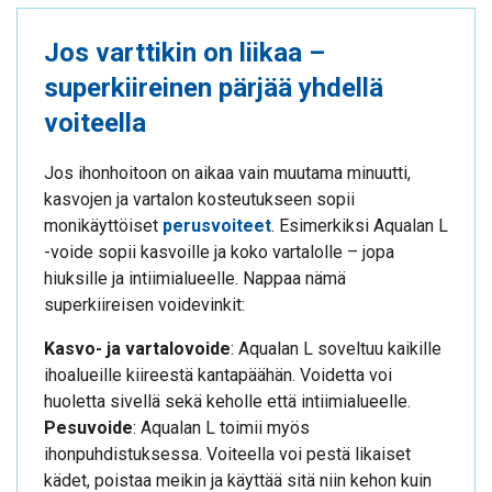
Jos varttikin on liikaa –
superkiireinen pärjää yhdellä
voiteella
Jos ihonhoitoon on aikaa vain muutama minuutti,
kasvojen ja vartalon kosteutukseen sopii
monikäyttöiset
perusvoiteet
. Esimerkiksi Aqualan L
-voide sopii kasvoille ja koko vartalolle – jopa
hiuksille ja intiimialueelle. Nappaa nämä
superkiireisen voidevinkit:
Kasvo- ja vartalovoide
: Aqualan L soveltuu kaikille
ihoalueille kiireestä kantapäähän. Voidetta voi
huoletta sivellä sekä keholle että intiimialueelle.
Pesuvoide
: Aqualan L toimii myös
ihonpuhdistuksessa. Voiteella voi pestä likaiset
kädet, poistaa meikin ja käyttää sitä niin kehon kuin