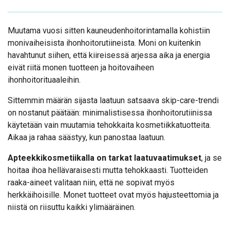
Muutama vuosi sitten kauneudenhoitorintamalla kohistiin
monivaiheisista ihonhoitorutiineista. Moni on kuitenkin
havahtunut siihen, että kiireisessä arjessa aika ja energia
eivät riitä monen tuotteen ja hoitovaiheen
ihonhoitorituaaleihin.
Sittemmin määrän sijasta laatuun satsaava skip-care-trendi
on nostanut päätään: minimalistisessa ihonhoitorutiinissa
käytetään vain muutamia tehokkaita kosmetiikkatuotteita.
Aikaa ja rahaa säästyy, kun panostaa laatuun.
Apteekkikosmetiikalla on tarkat laatuvaatimukset
, ja se
hoitaa ihoa hellävaraisesti mutta tehokkaasti. Tuotteiden
raaka-aineet valitaan niin, että ne sopivat myös
herkkäihoisille. Monet tuotteet ovat myös hajusteettomia ja
niistä on riisuttu kaikki ylimääräinen.