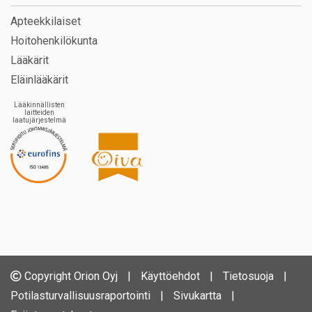
Apteekkilaiset
Hoitohenkilökunta
Lääkärit
Eläinlääkärit
Lääkinnällisten
laitteiden
laatujärjestelmä
Copyright Orion Oyj
|
Käyttöehdot
|
Tietosuoja
|
Potilasturvallisuusraportointi
|
Sivukartta
|