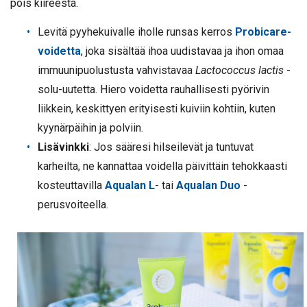
pois kiireestä.
Levitä pyyhekuivalle iholle runsas kerros
Probicare-
voidetta
, joka sisältää ihoa uudistavaa ja ihon omaa
immuunipuolustusta vahvistavaa
Lactococcus lactis
-
solu-uutetta. Hiero voidetta rauhallisesti pyörivin
liikkein, keskittyen erityisesti kuiviin kohtiin, kuten
kyynärpäihin ja polviin.
Lisävinkki
: Jos sääresi hilseilevät ja tuntuvat
karheilta, ne kannattaa voidella päivittäin tehokkaasti
kosteuttavilla
Aqualan L
- tai
Aqualan Duo
-
perusvoiteella.