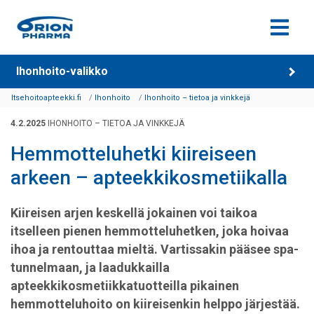
Siirry sisältöön
Ihonhoito-valikko
Itsehoitoapteekki.fi
Ihonhoito
Ihonhoito – tietoa ja vinkkejä
4.2.2025
IHONHOITO – TIETOA JA VINKKEJÄ
Hemmotteluhetki kiireiseen
arkeen – apteekkikosmetiikalla
Kiireisen arjen keskellä jokainen voi taikoa
itselleen pienen hemmotteluhetken, joka hoivaa
ihoa ja rentouttaa mieltä. Vartissakin pääsee spa-
tunnelmaan, ja laadukkailla
apteekkikosmetiikkatuotteilla pikainen
hemmotteluhoito on kiireisenkin helppo järjestää.