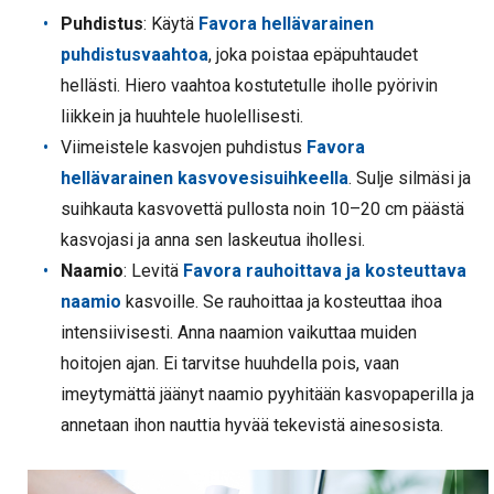
Puhdistus
: Käytä
Favora hellävarainen
puhdistusvaahtoa
, joka poistaa epäpuhtaudet
hellästi. Hiero vaahtoa kostutetulle iholle pyörivin
liikkein ja huuhtele huolellisesti.
Viimeistele kasvojen puhdistus
Favora
hellävarainen kasvovesisuihkeella
. Sulje silmäsi ja
suihkauta kasvovettä pullosta noin 10–20 cm päästä
kasvojasi ja anna sen laskeutua ihollesi.
Naamio
: Levitä
Favora rauhoittava ja kosteuttava
naamio
kasvoille. Se rauhoittaa ja kosteuttaa ihoa
intensiivisesti. Anna naamion vaikuttaa muiden
hoitojen ajan. Ei tarvitse huuhdella pois, vaan
imeytymättä jäänyt naamio pyyhitään kasvopaperilla ja
annetaan ihon nauttia hyvää tekevistä ainesosista.