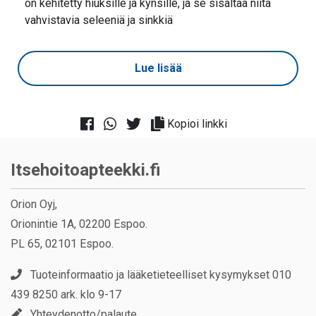
on kehitetty hiuksille ja kynsille, ja se sisältää niitä
vahvistavia seleeniä ja sinkkiä
Lue lisää
Kopioi linkki
Itsehoitoapteekki.fi
Orion Oyj,
Orionintie 1A, 02200 Espoo.
PL 65, 02101 Espoo.
Tuoteinformaatio ja lääketieteelliset kysymykset 010
439 8250 ark. klo 9-17
Yhteydenotto/palaute