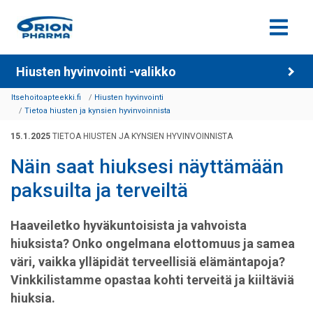
Siirry sisältöön
Hiusten hyvinvointi -valikko
Itsehoitoapteekki.fi
Hiusten hyvinvointi
Tietoa hiusten ja kynsien hyvinvoinnista
15.1.2025
TIETOA HIUSTEN JA KYNSIEN HYVINVOINNISTA
Näin saat hiuksesi näyttämään
paksuilta ja terveiltä
Haaveiletko hyväkuntoisista ja vahvoista
hiuksista? Onko ongelmana elottomuus ja samea
väri, vaikka ylläpidät terveellisiä elämäntapoja?
Vinkkilistamme opastaa kohti terveitä ja kiiltäviä
hiuksia.