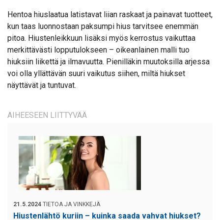
Hentoa hiuslaatua latistavat liian raskaat ja painavat tuotteet,
kun taas luonnostaan paksumpi hius tarvitsee enemmän
pitoa. Hiustenleikkuun lisäksi myös kerrostus vaikuttaa
merkittävästi lopputulokseen – oikeanlainen malli tuo
hiuksiin liikettä ja ilmavuutta. Pienilläkin muutoksilla arjessa
voi olla yllättävän suuri vaikutus siihen, miltä hiukset
näyttävät ja tuntuvat.
AIHEESEEN LIITTYVÄÄ
21.5.2024
TIETOA JA VINKKEJÄ
Hiustenlähtö kuriin – kuinka saada vahvat hiukset?