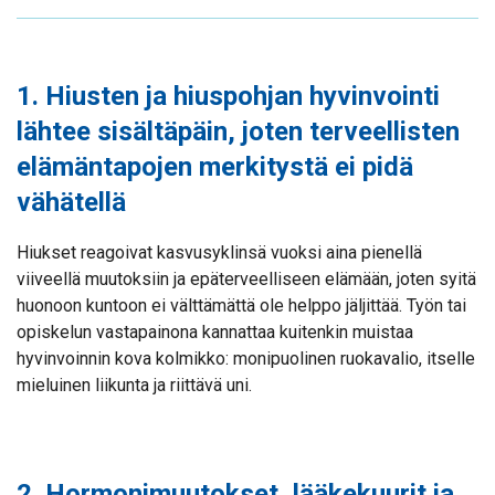
1. Hiusten ja hiuspohjan hyvinvointi
lähtee sisältäpäin, joten terveellisten
elämäntapojen merkitystä ei pidä
vähätellä
Hiukset reagoivat kasvusyklinsä vuoksi aina pienellä
viiveellä muutoksiin ja epäterveelliseen elämään, joten syitä
huonoon kuntoon ei välttämättä ole helppo jäljittää. Työn tai
opiskelun vastapainona kannattaa kuitenkin muistaa
hyvinvoinnin kova kolmikko: monipuolinen ruokavalio, itselle
mieluinen liikunta ja riittävä uni.
2. Hormonimuutokset, lääkekuurit ja