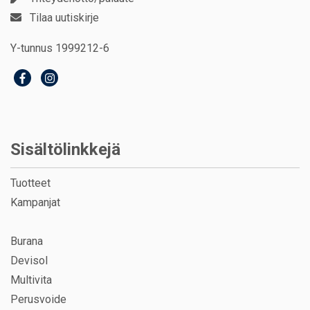
Tilaa uutiskirje
Y-tunnus 1999212-6
Sisältölinkkejä
Tuotteet
Kampanjat
Burana
Devisol
Multivita
Perusvoide