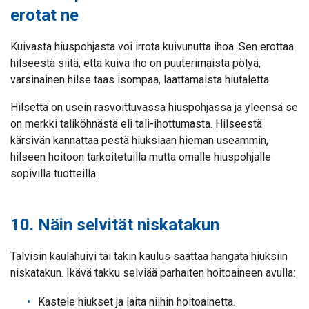
erotat ne
Kuivasta hiuspohjasta voi irrota kuivunutta ihoa. Sen erottaa
hilseestä siitä, että kuiva iho on puuterimaista pölyä,
varsinainen hilse taas isompaa, laattamaista hiutaletta.
Hilsettä on usein rasvoittuvassa hiuspohjassa ja yleensä se
on merkki taliköhnästä eli tali-ihottumasta. Hilseestä
kärsivän kannattaa pestä hiuksiaan hieman useammin,
hilseen hoitoon tarkoitetuilla mutta omalle hiuspohjalle
sopivilla tuotteilla.
10. Näin selvität niskatakun
Talvisin kaulahuivi tai takin kaulus saattaa hangata hiuksiin
niskatakun. Ikävä takku selviää parhaiten hoitoaineen avulla:
Kastele hiukset ja laita niihin hoitoainetta.