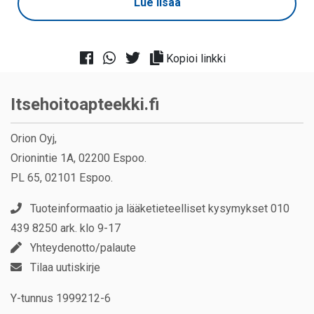
Lue lisää
Kopioi linkki
Itsehoitoapteekki.fi
Orion Oyj,
Orionintie 1A, 02200 Espoo.
PL 65, 02101 Espoo.
Tuoteinformaatio ja lääketieteelliset kysymykset 010
439 8250 ark. klo 9-17
Yhteydenotto/palaute
Tilaa uutiskirje
Y-tunnus 1999212-6