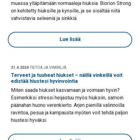
muassa ylläpitämään normaaleja hiuksia. Biorion Strong
on kehitetty hiuksille ja kynsille, ja se sisältää niitä
vahvistavia seleeniä ja sinkkiä
Lue lisää
21.4.2024
TIETOA JA VINKKEJÄ
Terveet ja tuuheat hiukset – näillä vinkeillä voit
edistää hiustesi hyvinvointia
Miten saada hiukset kasvamaan ja voimaan hyvin?
Esimerkiksi stressi heijastuu myös hiuksiin, samoin
päänahan huono verenkierto. Arjen pienillä valinnoilla
ravintoa, pesua ja kampausta myöten voit tehdä paljon
hiustesi hyväksi.