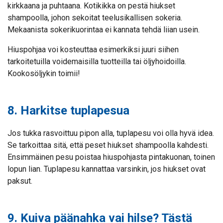
kirkkaana ja puhtaana. Kotikikka on pestä hiukset
shampoolla, johon sekoitat teelusikallisen sokeria.
Mekaanista sokerikuorintaa ei kannata tehdä liian usein.
Hiuspohjaa voi kosteuttaa esimerkiksi juuri siihen
tarkoitetuilla voidemaisilla tuotteilla tai öljyhoidoilla.
Kookosöljykin toimii!
8. Harkitse tuplapesua
Jos tukka rasvoittuu pipon alla, tuplapesu voi olla hyvä idea.
Se tarkoittaa sitä, että peset hiukset shampoolla kahdesti.
Ensimmäinen pesu poistaa hiuspohjasta pintakuonan, toinen
lopun lian. Tuplapesu kannattaa varsinkin, jos hiukset ovat
paksut.
9. Kuiva päänahka vai hilse? Tästä