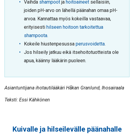
Vaihda
shampoot
ja
hoitoaineet
sellaisiin,
joiden pH-arvo on lähellä päänahan omaa pH-
arvoa. Kannattaa myös kokeilla vastaavaa,
erityisesti
hilseen hoitoon tarkoitettua
shampoota.
Kokeile hiustenpesussa
perusvoidetta
.
Jos hilseily jatkuu eikä itsehoitotuotteista ole
apua, käänny lääkärin puoleen.
Asiantuntijana ihotautilääkäri Håkan Granlund, Ihosairaala
Teksti: Essi Kähkönen
Kuivalle ja hilseilevälle päänahalle