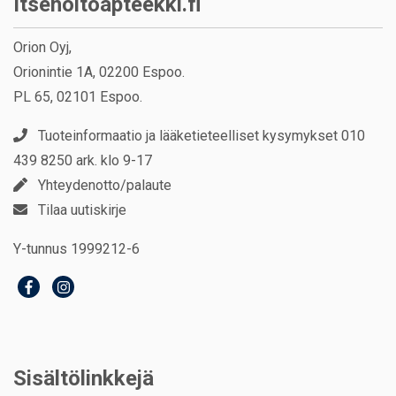
Itsehoitoapteekki.fi
Orion Oyj,
Orionintie 1A, 02200 Espoo.
PL 65, 02101 Espoo.
Tuoteinformaatio ja lääketieteelliset kysymykset 010
439 8250 ark. klo 9-17
Yhteydenotto/palaute
Tilaa uutiskirje
Y-tunnus 1999212-6
Sisältölinkkejä