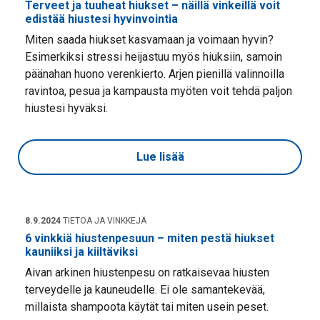
Terveet ja tuuheat hiukset – näillä vinkeillä voit
edistää hiustesi hyvinvointia
Miten saada hiukset kasvamaan ja voimaan hyvin?
Esimerkiksi stressi heijastuu myös hiuksiin, samoin
päänahan huono verenkierto. Arjen pienillä valinnoilla
ravintoa, pesua ja kampausta myöten voit tehdä paljon
hiustesi hyväksi.
Lue lisää
8.9.2024
TIETOA JA VINKKEJÄ
6 vinkkiä hiustenpesuun – miten pestä hiukset
kauniiksi ja kiiltäviksi
Aivan arkinen hiustenpesu on ratkaisevaa hiusten
terveydelle ja kauneudelle. Ei ole samantekevää,
millaista shampoota käytät tai miten usein peset.