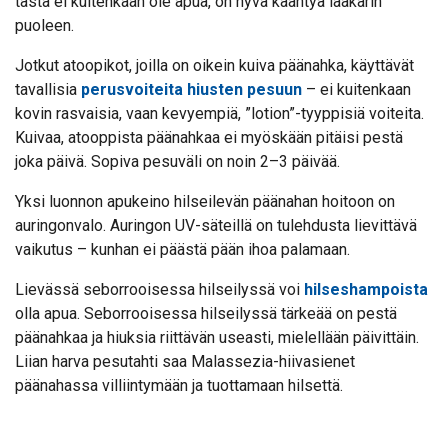
tästä ei kuitenkaan ole apua, on hyvä kääntyä lääkärin
puoleen.
Jotkut atoopikot, joilla on oikein kuiva päänahka, käyttävät
tavallisia
perusvoiteita hiusten pesuun
– ei kuitenkaan
kovin rasvaisia, vaan kevyempiä, ”lotion”-tyyppisiä voiteita.
Kuivaa, atooppista päänahkaa ei myöskään pitäisi pestä
joka päivä. Sopiva pesuväli on noin 2–3 päivää.
Yksi luonnon apukeino hilseilevän päänahan hoitoon on
auringonvalo. Auringon UV-säteillä on tulehdusta lievittävä
vaikutus – kunhan ei päästä pään ihoa palamaan.
Lievässä seborrooisessa hilseilyssä voi
hilseshampoista
olla apua. Seborrooisessa hilseilyssä tärkeää on pestä
päänahkaa ja hiuksia riittävän useasti, mielellään päivittäin.
Liian harva pesutahti saa Malassezia-hiivasienet
päänahassa villiintymään ja tuottamaan hilsettä.