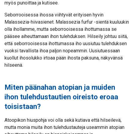
myös punoittaa ja kutisee.
Seborrooisessa ihossa viihtyvät erityisen hyvin
Malassezia-hiivasienet. Malassezia furfur -sientä kuuluukin
olla ihollamme, mutta seborrooisessa ihottumassa se
pääsee aiheuttamaan ihon tulehduksen. Hilseily johtuu siitä,
että seborrooisessa ihottumassa iho uusiutuu tulehduksen
vuoksi tavallista ihoa paljon nopeammin. Uusiutuessaan
kuollut ihosolukko irtoaa pään ihosta paksuna, näkyvänsä
hilseenä.
Miten päänahan atopian ja muiden
ihon tulehdustautien oireisto eroaa
toisistaan?
Atoopikon hiuspohja voi olla sekä kutiava että hilseilevä,
mutta monia muita ihon tulehdustauteja useammin atopian