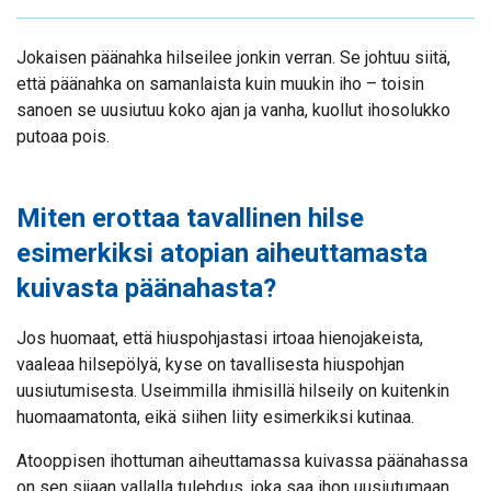
Jokaisen päänahka hilseilee jonkin verran. Se johtuu siitä,
että päänahka on samanlaista kuin muukin iho – toisin
sanoen se uusiutuu koko ajan ja vanha, kuollut ihosolukko
putoaa pois.
Miten erottaa tavallinen hilse
esimerkiksi atopian aiheuttamasta
kuivasta päänahasta?
Jos huomaat, että hiuspohjastasi irtoaa hienojakeista,
vaaleaa hilsepölyä, kyse on tavallisesta hiuspohjan
uusiutumisesta. Useimmilla ihmisillä hilseily on kuitenkin
huomaamatonta, eikä siihen liity esimerkiksi kutinaa.
Atooppisen ihottuman aiheuttamassa kuivassa päänahassa
on sen sijaan vallalla tulehdus, joka saa ihon uusiutumaan