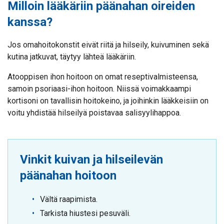
Milloin lääkäriin päänahan oireiden
kanssa?
Jos omahoitokonstit eivät riitä ja hilseily, kuivuminen sekä
kutina jatkuvat, täytyy lähteä lääkäriin.
Atooppisen ihon hoitoon on omat reseptivalmisteensa,
samoin psoriaasi-ihon hoitoon. Niissä voimakkaampi
kortisoni on tavallisin hoitokeino, ja joihinkin lääkkeisiin on
voitu yhdistää hilseilyä poistavaa salisyylihappoa.
Vinkit kuivan ja hilseilevän
päänahan hoitoon
Vältä raapimista.
Tarkista hiustesi pesuväli.