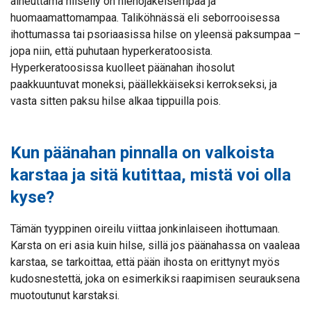
aiheuttama hilseily on hienojakeisempaa ja
huomaamattomampaa. Taliköhnässä eli seborrooisessa
ihottumassa tai psoriaasissa hilse on yleensä paksumpaa –
jopa niin, että puhutaan hyperkeratoosista.
Hyperkeratoosissa kuolleet päänahan ihosolut
paakkuuntuvat moneksi, päällekkäiseksi kerrokseksi, ja
vasta sitten paksu hilse alkaa tippuilla pois.
Kun päänahan pinnalla on valkoista
karstaa ja sitä kutittaa, mistä voi olla
kyse?
Tämän tyyppinen oireilu viittaa jonkinlaiseen ihottumaan.
Karsta on eri asia kuin hilse, sillä jos päänahassa on vaaleaa
karstaa, se tarkoittaa, että pään ihosta on erittynyt myös
kudosnestettä, joka on esimerkiksi raapimisen seurauksena
muotoutunut karstaksi.