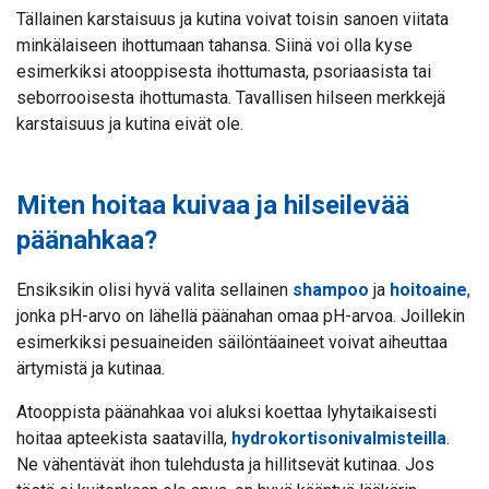
Tällainen karstaisuus ja kutina voivat toisin sanoen viitata
minkälaiseen ihottumaan tahansa. Siinä voi olla kyse
esimerkiksi atooppisesta ihottumasta, psoriaasista tai
seborrooisesta ihottumasta. Tavallisen hilseen merkkejä
karstaisuus ja kutina eivät ole.
Miten hoitaa kuivaa ja hilseilevää
päänahkaa?
Ensiksikin olisi hyvä valita sellainen
shampoo
ja
hoitoaine
,
jonka pH-arvo on lähellä päänahan omaa pH-arvoa. Joillekin
esimerkiksi pesuaineiden säilöntäaineet voivat aiheuttaa
ärtymistä ja kutinaa.
Atooppista päänahkaa voi aluksi koettaa lyhytaikaisesti
hoitaa apteekista saatavilla,
hydrokortisonivalmisteilla
.
Ne vähentävät ihon tulehdusta ja hillitsevät kutinaa. Jos