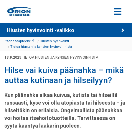
Siirry sisältöön
Hiusten hyvinvointi -valikko
Itsehoitoapteekki.fi
Hiusten hyvinvointi
Tietoa hiusten ja kynsien hyvinvoinnista
13.9.2025
TIETOA HIUSTEN JA KYNSIEN HYVINVOINNISTA
Hilse vai kuiva päänahka – mikä
auttaa kutinaan ja hilseilyyn?
Kun päänahka alkaa kuivua, kutista tai hilseillä
runsaasti, kyse voi olla atopiasta tai hilseestä – ja
hilseitäkin on erilaisia. Ongelmallista päänahkaa
voi hoitaa itsehoitotuotteilla. Tarvittaessa on
syytä kääntyä lääkärin puoleen.