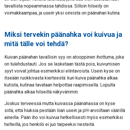
tavallista nopeammassa tahdissa. Silloin hilseily on
voimakkaampaa, ja usein yksi oireista on päänahan kutina.
Miksi tervekin päänahka voi kuivua ja
mitä tälle voi tehdä?
Kuivan päänahan tavallisin syy on atooppinen ihottuma, joka
on tulehdustauti. Jos se lasketaan tästä pois, kuivumisen
syyt voivat johtua esimerkiksi elintavoista. Usein kyse on
itseään ruokkivasta kierteestä: kun kuiva päänahka alkaa
kutista, kutinaa tavataan helpottaa raapimisella. Lopulta
päänahka alkaa hilseillä näkyvämmin.
Joskus terveessä mutta kuivassa päänahassa on kyse
siitä, että hiuksia pestään liian usein ja pH-arvoiltaan väärillä
aineilla. Pään iho voi kuivua hetkellisesti myös esimerkiksi
helteillä, jos henkilö ei juo tarpeeksi nesteitä.