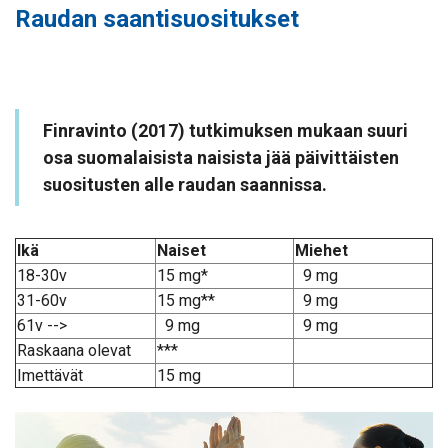
Raudan saantisuositukset
Finravinto (2017) tutkimuksen mukaan suuri
osa suomalaisista naisista jää päivittäisten
suositusten alle raudan saannissa.
Ikä
Naiset
Miehet
18-30v
15 mg*
9 mg
31-60v
15 mg**
9 mg
61v -->
9 mg
9 mg
Raskaana olevat
***
Imettävät
15 mg