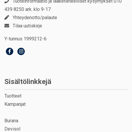
Tuoteinformaatio ja lääketieteelliset kysymykset 010
439 8250 ark. klo 9-17
Yhteydenotto/palaute
Tilaa uutiskirje
Y-tunnus 1999212-6
Sisältölinkkejä
Tuotteet
Kampanjat
Burana
Devisol