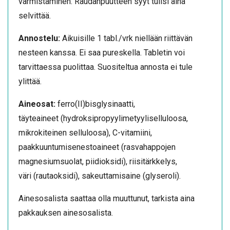
varmistaminen. Raudanpuutteen syyt tulisi aina
selvittää.
Annostelu:
Aikuisille 1 tabl./vrk niellään riittävän
nesteen kanssa. Ei saa pureskella. Tabletin voi
tarvittaessa puolittaa. Suositeltua annosta ei tule
ylittää.
Aineosat:
ferro(II)bisglysinaatti,
täyteaineet (hydroksipropyylimetyyliselluloosa,
mikrokiteinen selluloosa), C-vitamiini,
paakkuuntumisenestoaineet (rasvahappojen
magnesiumsuolat, piidioksidi), riisitärkkelys,
väri (rautaoksidi), sakeuttamisaine (glyseroli).
Ainesosalista saattaa olla muuttunut, tarkista aina
pakkauksen ainesosalista.