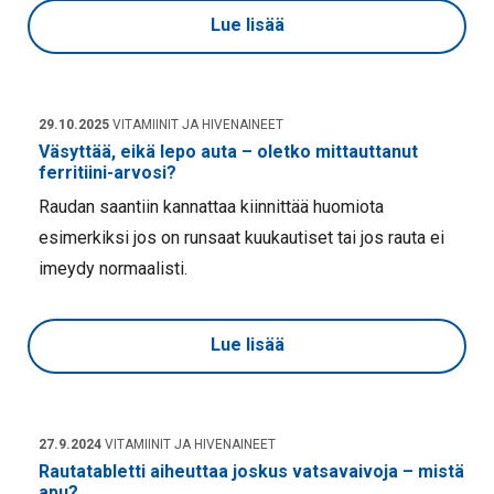
Lue lisää
29.10.2025
VITAMIINIT JA HIVENAINEET
Väsyttää, eikä lepo auta – oletko mittauttanut
ferritiini-arvosi?
Raudan saantiin kannattaa kiinnittää huomiota
esimerkiksi jos on runsaat kuukautiset tai jos rauta ei
imeydy normaalisti.
Lue lisää
27.9.2024
VITAMIINIT JA HIVENAINEET
Rautatabletti aiheuttaa joskus vatsavaivoja – mistä
apu?