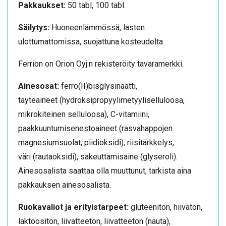
Pakkaukset:
50 tabl, 100 tabl.
Säilytys:
Huoneenlämmössä, lasten
ulottumattomissa, suojattuna kosteudelta
Ferrion on Orion Oyj:n rekisteröity tavaramerkki.
Ainesosat:
ferro(II)bisglysinaatti,
täyteaineet (hydroksipropyylimetyyliselluloosa,
mikrokiteinen selluloosa), C-vitamiini,
paakkuuntumisenestoaineet (rasvahappojen
magnesiumsuolat, piidioksidi), riisitärkkelys,
väri (rautaoksidi), sakeuttamisaine (glyseroli).
Ainesosalista saattaa olla muuttunut, tarkista aina
pakkauksen ainesosalista.
Ruokavaliot ja erityistarpeet:
gluteeniton, hiivaton,
laktoositon, liivatteeton, liivatteeton (nauta),