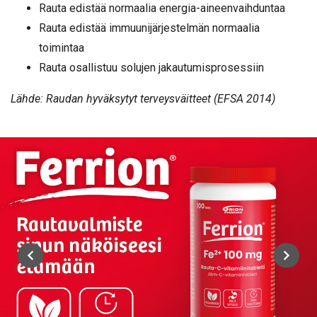
Rauta edistää normaalia energia-aineenvaihduntaa
Rauta edistää immuunijärjes­telmän normaalia
toimintaa
Rauta osallistuu solujen ja­kautumisprosessiin
Lähde: Raudan hyväksytyt terveysväitteet (EFSA 2014)