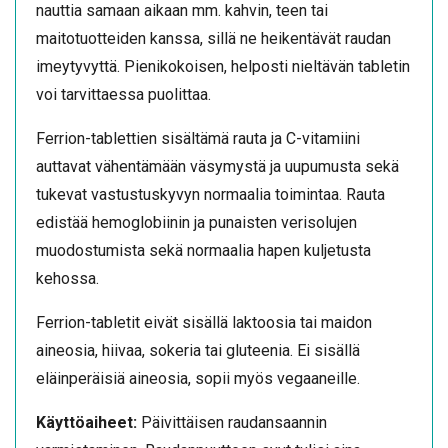
nauttia samaan aikaan mm. kahvin, teen tai
maitotuotteiden kanssa, sillä ne heikentävät raudan
imeytyvyttä. Pienikokoisen, helposti nieltävän tabletin
voi tarvittaessa puolittaa.
Ferrion-tablettien sisältämä rauta ja C-vitamiini
auttavat vähentämään väsymystä ja uupumusta sekä
tukevat vastustuskyvyn normaalia toimintaa. Rauta
edistää hemoglobiinin ja punaisten verisolujen
muodostumista sekä normaalia hapen kuljetusta
kehossa.
Ferrion-tabletit eivät sisällä laktoosia tai maidon
aineosia, hiivaa, sokeria tai gluteenia. Ei sisällä
eläinperäisiä aineosia, sopii myös vegaaneille.
Käyttöaiheet:
Päivittäisen raudansaannin