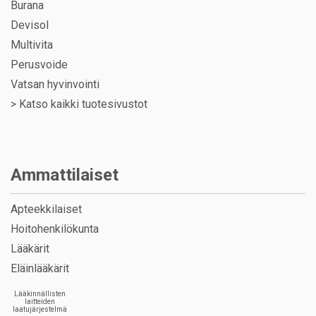
Burana
Devisol
Multivita
Perusvoide
Vatsan hyvinvointi
>
Katso kaikki tuotesivustot
Ammattilaiset
Apteekkilaiset
Hoitohenkilökunta
Lääkärit
Eläinlääkärit
Lääkinnällisten
laitteiden
laatujärjestelmä