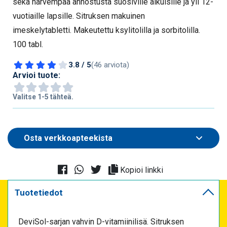
sekä harvempaa annostusta suosiville aikuisille ja yli 12-
vuotiaille lapsille. Sitruksen makuinen
imeskelytabletti. Makeutettu ksylitolilla ja sorbitolilla.
100 tabl.
3.8 / 5
(46 arviota)
Arvioi tuote:
Valitse 1-5 tähteä.
Kopioi linkki
Tuotetiedot
DeviSol-sarjan vahvin D-vitamiinilisä. Sitruksen