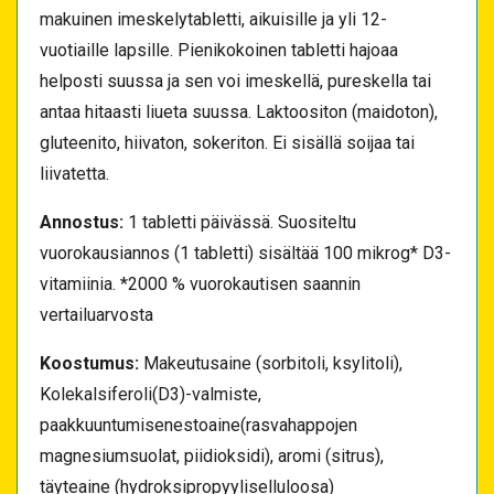
makuinen imeskelytabletti, aikuisille ja yli 12-
vuotiaille lapsille. Pienikokoinen tabletti hajoaa
helposti suussa ja sen voi imeskellä, pureskella tai
antaa hitaasti liueta suussa. Laktoositon (maidoton),
gluteenito, hiivaton, sokeriton. Ei sisällä soijaa tai
liivatetta.
Annostus:
1 tabletti päivässä. Suositeltu
vuorokausiannos (1 tabletti) sisältää 100 mikrog* D3-
vitamiinia. *2000 % vuorokautisen saannin
vertailuarvosta
Koostumus:
Makeutusaine (sorbitoli, ksylitoli),
Kolekalsiferoli(D3)-valmiste,
paakkuuntumisenestoaine(rasvahappojen
magnesiumsuolat, piidioksidi), aromi (sitrus),
täyteaine (hydroksipropyyliselluloosa)