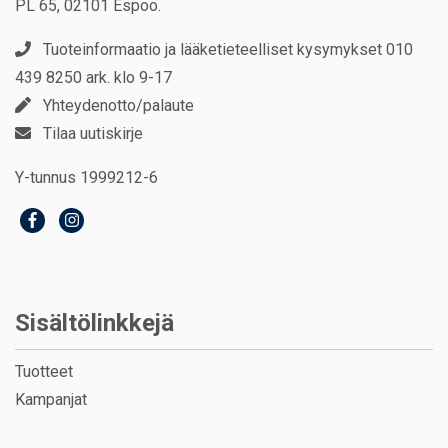
PL 65, 02101 Espoo.
Tuoteinformaatio ja lääketieteelliset kysymykset 010
439 8250 ark. klo 9-17
Yhteydenotto/palaute
Tilaa uutiskirje
Y-tunnus 1999212-6
Sisältölinkkejä
Tuotteet
Kampanjat