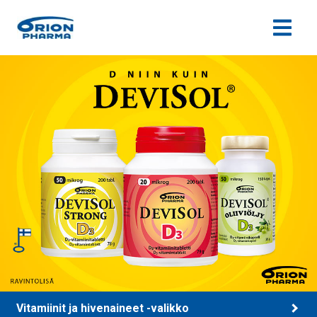
Siirry sisältöön
Vitamiinit ja hivenaineet -valikko