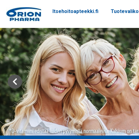
Itsehoitoapteekki.fi
Tuotevalik
Siirry sisältöön