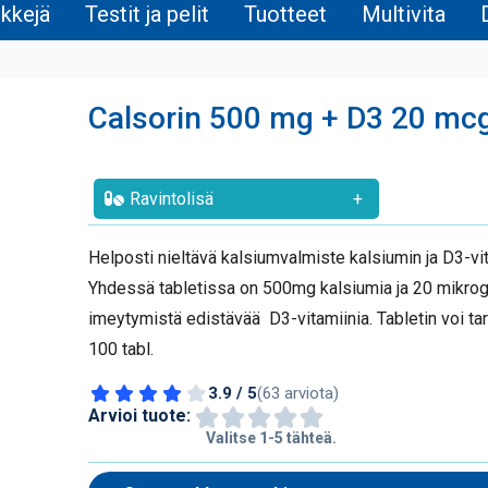
nkkejä
Testit ja pelit
Tuotteet
Multivita
Calsorin 500 mg + D3 20 mc
Ravintolisä
+
Helposti nieltävä kalsiumvalmiste kalsiumin ja D3-vi
Yhdessä tabletissa on 500mg kalsiumia ja 20 mikrog
imeytymistä edistävää D3-vitamiinia. Tabletin voi tar
100 tabl.
3.9 / 5
(63 arviota)
Arvioi tuote:
Valitse 1-5 tähteä.