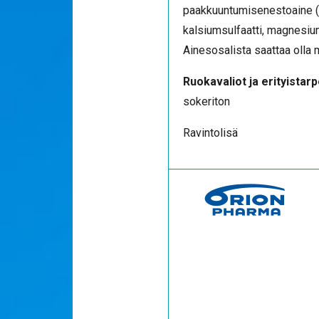
paakkuuntumisenestoaine (pi
kalsiumsulfaatti, magnesium
Ainesosalista saattaa olla 
Ruokavaliot ja erityistarp
sokeriton
Ravintolisä