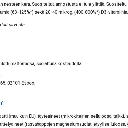
vän nesteen kera. Suositeltua annostusta ei tule ylittää. Suositeltu
umia (63-125%*) sekä 20-40 mikrog. (400-800%*) D3-vitamiinia.
rtailuarvosta
lottumattomissa, suojattuna kosteudelta.
a
 65, 02101 Espoo.
fi
tti (muu kuin EU), täyteaineet (mikrokiteinen selluloosa, talkki, s
sittelyaineet (rasvahappojen magnesiumsuolat, etyyliselluloosa, gl