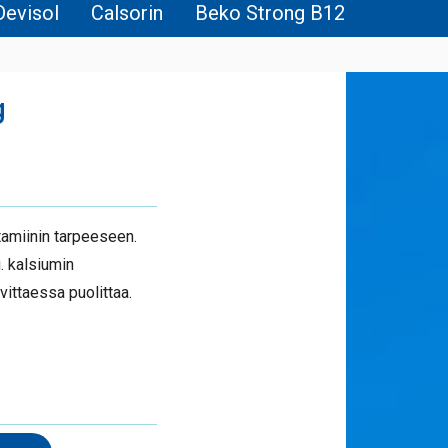
Devisol
Calsorin
Beko Strong B12
g
tamiinin tarpeeseen.
. kalsiumin
vittaessa puolittaa.