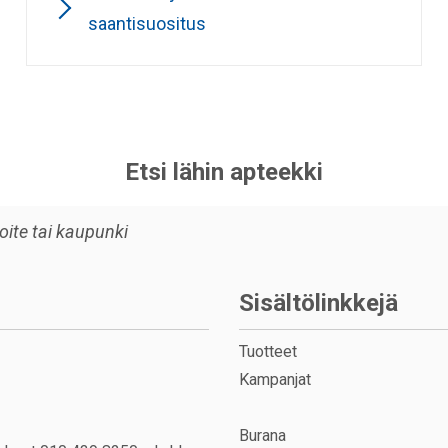
saantisuositus
Etsi lähin apteekki
Sisältölinkkejä
Tuotteet
Kampanjat
Burana