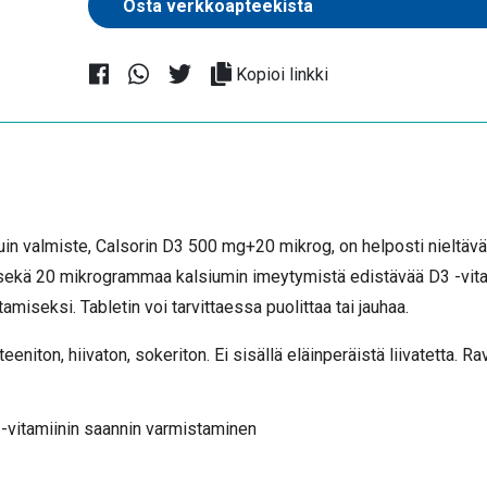
Kopioi linkki
uin valmiste, Calsorin D3 500 mg+20 mikrog, on helposti nieltävä 
sekä 20 mikrogrammaa kalsiumin imeytymistä edistävää D3 -vitami
amiseksi. Tabletin voi tarvittaessa puolittaa tai jauhaa.
eniton, hiivaton, sokeriton. Ei sisällä eläinperäistä liivatetta. Rav
3-vitamiinin saannin varmistaminen