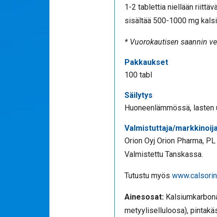
1-2 tablettia niellään riittä
sisältää 500-1000 mg kalsi
* Vuorokautisen saannin ve
Pakkaukset
100 tabl
Säilytys
Huoneenlämmössä, lasten u
Valmistuttaja/markkinoij
Orion Oyj Orion Pharma, PL
Valmistettu Tanskassa.
Tutustu myös
www.calsorin.
Ainesosat:
Kalsiumkarbonaa
metyyliselluloosa), pintakä