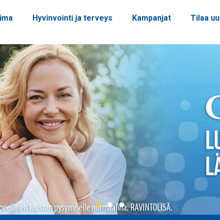
oima
Hyvinvointi ja terveys
Kampanjat
Tilaa uu