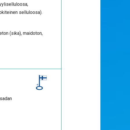
yliselluloosa,
okiteinen selluloosa).
eeton (sika), maidoton,
 sadan