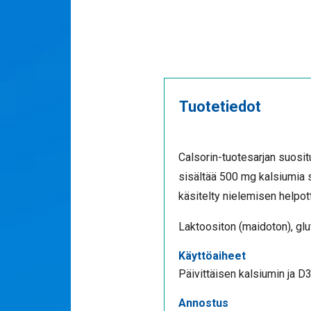
Tuotetiedot
Calsorin-tuotesarjan suosit
sisältää 500 mg kalsiumia 
käsitelty nielemisen helpott
Laktoositon (maidoton), glute
Käyttöaiheet
Päivittäisen kalsiumin ja D
Annostus