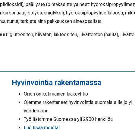
idioksidi), päällyste (pintakäsittelyaineet: hydroksipropyylimety
karbonaatit, polyeteeniglykoli, hydroksipropyyliselluloosa, mikr
muuttunut, tarkista aina pakkauksen ainesosalista.
eet:
gluteeniton, hiivaton, laktoositon, liivatteeton (nauta), liivatt
Hyvinvointia rakentamassa
Orion on kotimainen lääkeyhtiö
Olemme rakentaneet hyvinvointia suomalaisille jo yli
vuoden ajan
Työllistämme Suomessa yli 2900 henkilöä
Lue lisää meistä!