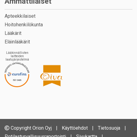
Ammattilaiset
Apteekkilaiset
Hoitohenkilökunta
Lääkärit
Eläinlääkärit
Lääkinnällisten
laitteiden
laatujärjestelmä
Copyright Orion Oyj
|
Käyttöehdot
|
Tietosuoja
|
Potilasturvallisuusraportointi
|
Sivukartta
|