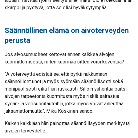
tapaan. Tarvitaan jokin selitys sille, miksi olo ei olekaan ihan
skarppi ja pystyvä, jotta se olisi hyväksytympää.
Säännöllinen elämä on aivoterveyden
perusta
Jos aivosumuoireet kertovat ennen kaikkea aivojen
kuormittumisesta, miten kuormaa sitten voisi keventää?
”Aivoterveyttä edistää se, että pyrkii nukkumaan
säännölliset unet ja myös syömään säännöllisesti sekä
monipuolisesti eikä liian raskaasti. Silloin vähentää paitsi
aivojen tarpeetonta kuormitusta myös riskiä sairastua
sydän- ja verisuonitauteihin, jotka myös voivat aiheuttaa
jaksamattomuutta”, Mika Koskinen sanoo.
Kaiken kaikkiaan hän painottaa säännöllisyyden merkitystä
aivojen terveydelle.