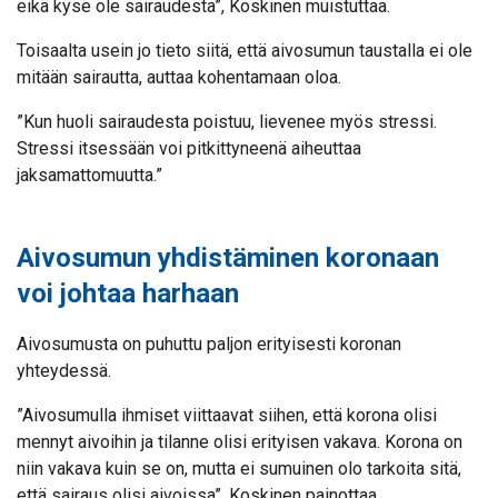
eikä kyse ole sairaudesta”, Koskinen muistuttaa.
Toisaalta usein jo tieto siitä, että aivosumun taustalla ei ole
mitään sairautta, auttaa kohentamaan oloa.
”Kun huoli sairaudesta poistuu, lievenee myös stressi.
Stressi itsessään voi pitkittyneenä aiheuttaa
jaksamattomuutta.”
Aivosumun yhdistäminen koronaan
voi johtaa harhaan
Aivosumusta on puhuttu paljon erityisesti koronan
yhteydessä.
”Aivosumulla ihmiset viittaavat siihen, että korona olisi
mennyt aivoihin ja tilanne olisi erityisen vakava. Korona on
niin vakava kuin se on, mutta ei sumuinen olo tarkoita sitä,
että sairaus olisi aivoissa”, Koskinen painottaa.