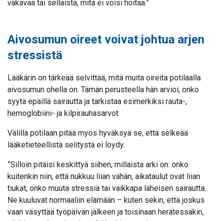
vakavaa tai sellaista, mitä ei voisi hoitaa.”
Aivosumun oireet voivat johtua arjen
stressistä
Lääkärin on tärkeää selvittää, mitä muita oireita potilaalla
aivosumun ohella on. Tämän perusteella hän arvioi, onko
syytä epäillä sairautta ja tarkistaa esimerkiksi rauta-,
hemoglobiini- ja kilpirauhasarvot.
Välillä potilaan pitää myös hyväksyä se, että selkeää
lääketieteellistä selitystä ei löydy.
”Silloin pitäisi keskittyä siihen, millaista arki on: onko
kuitenkin niin, että nukkuu liian vähän, aikataulut ovat liian
tiukat, onko muuta stressiä tai vaikkapa läheisen sairautta.
Ne kuuluvat normaaliin elämään – kuten sekin, että joskus
vaan väsyttää työpäivän jälkeen ja toisinaan herätessäkin,