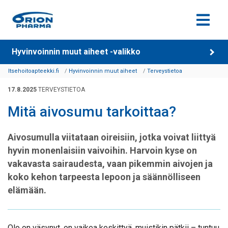
Siirry sisältöön
Hyvinvoinnin muut aiheet -valikko
Itsehoitoapteekki.fi
Hyvinvoinnin muut aiheet
Terveystietoa
17.8.2025
TERVEYSTIETOA
Mitä aivosumu tarkoittaa?
Aivosumu
lla viitataan oireisiin, jotka voivat liittyä
hyvin monenlaisiin vaivoihin.
H
arvoin kyse on
vakavasta
sairaudesta
, vaan p
ikemmin
aivojen ja
koko
kehon tarpeesta lepoon ja
säännöllis
een
elämään.
Olo on väsynyt, on vaikea keskittyä, muistikin pätkii – tuntuu