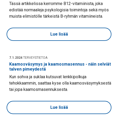
Tässä artikkelissa kerromme B12-vitamiinista, joka
edistää normaaleja psykologisia toimintoja sekä myös
muista elimistölle tärkeistä B-ryhmän vitamiineista.
Lue lisää
7.1.2024
TERVEYSTIETOA
Kaamosväsymys ja kaamosmasennus - näin selviät
talven pimeydestä
Kun sohva ja suklaa kutsuvat lenkkipolkuja
tehokkaammin, saattaa kyse olla kaamosväsymyksestä
tai jopa kaamosmasennuksesta.
Lue lisää