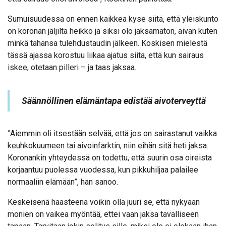
Sumuisuudessa on ennen kaikkea kyse siitä, että yleiskunto
on koronan jäljiltä heikko ja siksi olo jaksamaton, aivan kuten
minkä tahansa tulehdustaudin jälkeen. Koskisen mielestä
tässä ajassa korostuu liikaa ajatus siitä, että kun sairaus
iskee, otetaan pilleri – ja taas jaksaa.
Säännöllinen elämäntapa edistää aivoterveyttä
”Aiemmin oli itsestään selvää, että jos on sairastanut vaikka
keuhkokuumeen tai aivoinfarktin, niin eihän sitä heti jaksa.
Koronankin yhteydessä on todettu, että suurin osa oireista
korjaantuu puolessa vuodessa, kun pikkuhiljaa palailee
normaaliin elämään”, hän sanoo.
Keskeisenä haasteena voikin olla juuri se, että nykyään
monien on vaikea myöntää, ettei vaan jaksa tavalliseen