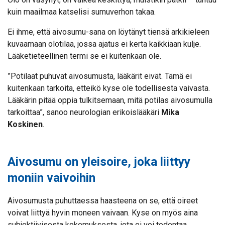
kuin maailmaa katselisi sumuverhon takaa.
Ei ihme, että aivosumu-sana on löytänyt tiensä arkikieleen
kuvaamaan olotilaa, jossa ajatus ei kerta kaikkiaan kulje.
Lääketieteellinen termi se ei kuitenkaan ole.
”Potilaat puhuvat aivosumusta, lääkärit eivät. Tämä ei
kuitenkaan tarkoita, etteikö kyse ole todellisesta vaivasta.
Lääkärin pitää oppia tulkitsemaan, mitä potilas aivosumulla
tarkoittaa”, sanoo neurologian erikoislääkäri
Mika
Koskinen
.
Aivosumu on yleisoire, joka liittyy
moniin vaivoihin
Aivosumusta puhuttaessa haasteena on se, että oireet
voivat liittyä hyvin moneen vaivaan. Kyse on myös aina
subjektiivisesta kokemuksesta, jota ei voi todentaa