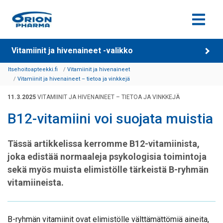
Siirry sisältöön
Vitamiinit ja hivenaineet -valikko
Itsehoitoapteekki.fi
Vitamiinit ja hivenaineet
Vitamiinit ja hivenaineet – tietoa ja vinkkejä
11.3.2025
VITAMIINIT JA HIVENAINEET – TIETOA JA VINKKEJÄ
B12-vitamiini voi suojata muistia
Tässä artikkelissa kerromme B12-vitamiinista,
joka edistää normaaleja psykologisia toimintoja
sekä myös muista elimistölle tärkeistä B-ryhmän
vitamiineista.
B-ryhmän vitamiinit ovat elimistölle välttämättömiä aineita,