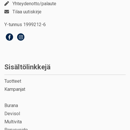
Yhteydenotto/palaute
Tilaa uutiskirje
Y-tunnus 1999212-6
Sisältölinkkejä
Tuotteet
Kampanjat
Burana
Devisol
Multivita
Perusvoide