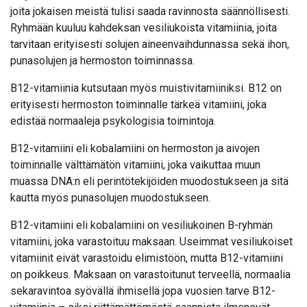
joita jokaisen meistä tulisi saada ravinnosta säännöllisesti.
Ryhmään kuuluu kahdeksan vesiliukoista vitamiinia, joita
tarvitaan erityisesti solujen aineenvaihdunnassa sekä ihon,
punasolujen ja hermoston toiminnassa.
B12-vitamiinia kutsutaan myös muistivitamiiniksi. B12 on
erityisesti hermoston toiminnalle tärkeä vitamiini, joka
edistää normaaleja psykologisia toimintoja.
B12-vitamiini eli kobalamiini on hermoston ja aivojen
toiminnalle välttämätön vitamiini, joka vaikuttaa muun
muassa DNA:n eli perintötekijöiden muodostukseen ja sitä
kautta myös punasolujen muodostukseen.
B12-vitamiini eli kobalamiini on vesiliukoinen B-ryhmän
vitamiini, joka varastoituu maksaan. Useimmat vesiliukoiset
vitamiinit eivät varastoidu elimistöön, mutta B12-vitamiini
on poikkeus. Maksaan on varastoitunut terveellä, normaalia
sekaravintoa syövällä ihmisellä jopa vuosien tarve B12-