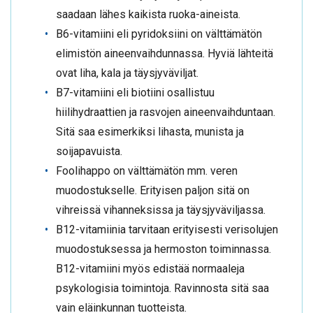
saadaan lähes kaikista ruoka-aineista.
B6-vitamiini eli pyridoksiini on välttämätön
elimistön aineenvaihdunnassa. Hyviä lähteitä
ovat liha, kala ja täysjyväviljat.
B7-vitamiini eli biotiini osallistuu
hiilihydraattien ja rasvojen aineenvaihduntaan.
Sitä saa esimerkiksi lihasta, munista ja
soijapavuista.
Foolihappo on välttämätön mm. veren
muodostukselle. Erityisen paljon sitä on
vihreissä vihanneksissa ja täysjyväviljassa.
B12-vitamiinia tarvitaan erityisesti verisolujen
muodostuksessa ja hermoston toiminnassa.
B12-vitamiini myös edistää normaaleja
psykologisia toimintoja. Ravinnosta sitä saa
vain eläinkunnan tuotteista.