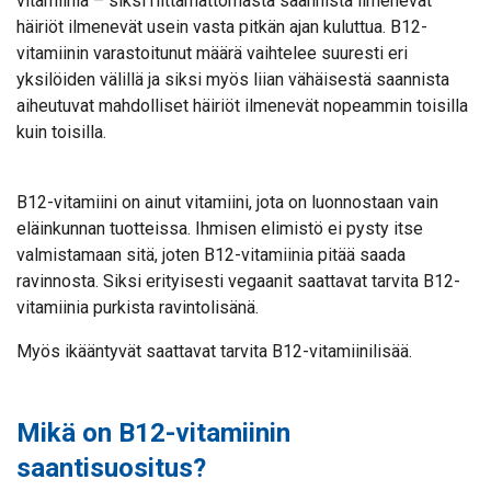
vitamiinia – siksi riittämättömästä saannista ilmenevät
häiriöt ilmenevät usein vasta pitkän ajan kuluttua. B12-
vitamiinin varastoitunut määrä vaihtelee suuresti eri
yksilöiden välillä ja siksi myös liian vähäisestä saannista
aiheutuvat mahdolliset häiriöt ilmenevät nopeammin toisilla
kuin toisilla.
B12-vitamiini on ainut vitamiini, jota on luonnostaan vain
eläinkunnan tuotteissa. Ihmisen elimistö ei pysty itse
valmistamaan sitä, joten B12-vitamiinia pitää saada
ravinnosta. Siksi erityisesti vegaanit saattavat tarvita B12-
vitamiinia purkista ravintolisänä.
Myös ikääntyvät saattavat tarvita B12-vitamiinilisää.
Mikä on B12-vitamiinin
saantisuositus?