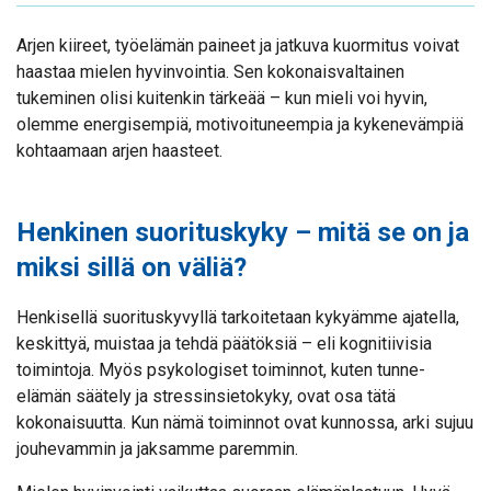
Arjen kiireet, työelämän paineet ja jatkuva kuormitus voivat
haastaa mielen hyvinvointia. Sen kokonaisvaltainen
tukeminen olisi kuitenkin tärkeää – kun mieli voi hyvin,
olemme energisempiä, motivoituneempia ja kykenevämpiä
kohtaamaan arjen haasteet.
Henkinen suorituskyky – mitä se on ja
miksi sillä on väliä?
Henkisellä suorituskyvyllä tarkoitetaan kykyämme ajatella,
keskittyä, muistaa ja tehdä päätöksiä – eli kognitiivisia
toimintoja. Myös psykologiset toiminnot, kuten tunne-
elämän säätely ja stressinsietokyky, ovat osa tätä
kokonaisuutta. Kun nämä toiminnot ovat kunnossa, arki sujuu
jouhevammin ja jaksamme paremmin.