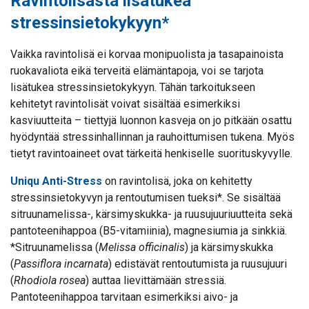
Ravintolisästä lisätukea
stressinsietokykyyn*
Vaikka ravintolisä ei korvaa monipuolista ja tasapainoista
ruokavaliota eikä terveitä elämäntapoja, voi se tarjota
lisätukea stressinsietokykyyn. Tähän tarkoitukseen
kehitetyt ravintolisät voivat sisältää esimerkiksi
kasviuutteita – tiettyjä luonnon kasveja on jo pitkään osattu
hyödyntää stressinhallinnan ja rauhoittumisen tukena. Myös
tietyt ravintoaineet ovat tärkeitä henkiselle suorituskyvylle.
Uniqu Anti-Stress
on ravintolisä, joka on kehitetty
stressinsietokyvyn ja rentoutumisen tueksi*. Se sisältää
sitruunamelissa-, kärsimyskukka- ja ruusujuuriuutteita sekä
pantoteenihappoa (B5-vitamiinia), magnesiumia ja sinkkiä.
*Sitruunamelissa (
Melissa officinalis
) ja kärsimyskukka
(
Passiflora incarnata
) edistävät rentoutumista ja ruusujuuri
(
Rhodiola rosea
) auttaa lievittämään stressiä.
Pantoteenihappoa tarvitaan esimerkiksi aivo- ja