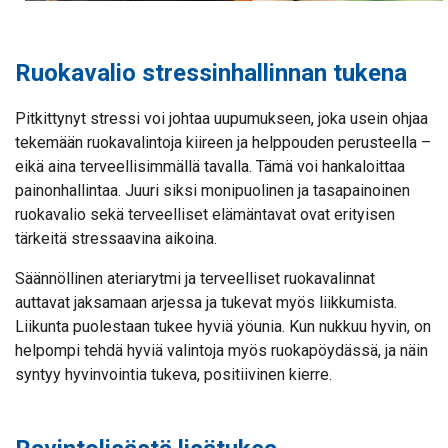
Ruokavalio stressinhallinnan tukena
Pitkittynyt stressi voi johtaa uupumukseen, joka usein ohjaa
tekemään ruokavalintoja kiireen ja helppouden perusteella –
eikä aina terveellisimmällä tavalla. Tämä voi hankaloittaa
painonhallintaa. Juuri siksi monipuolinen ja tasapainoinen
ruokavalio sekä terveelliset elämäntavat ovat erityisen
tärkeitä stressaavina aikoina.
Säännöllinen ateriarytmi ja terveelliset ruokavalinnat
auttavat jaksamaan arjessa ja tukevat myös liikkumista.
Liikunta puolestaan tukee hyviä yöunia. Kun nukkuu hyvin, on
helpompi tehdä hyviä valintoja myös ruokapöydässä, ja näin
syntyy hyvinvointia tukeva, positiivinen kierre.