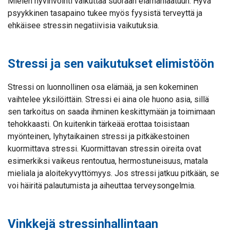
Mielen hyvinvointi vaikuttaa suoraan elämänlaatuun. Hyvä
psyykkinen tasapaino tukee myös fyysistä terveyttä ja
ehkäisee stressin negatiivisia vaikutuksia.
Stressi ja sen vaikutukset elimistöön
Stressi on luonnollinen osa elämää, ja sen kokeminen
vaihtelee yksilöittäin. Stressi ei aina ole huono asia, sillä
sen tarkoitus on saada ihminen keskittymään ja toimimaan
tehokkaasti. On kuitenkin tärkeää erottaa toisistaan
myönteinen, lyhytaikainen stressi ja pitkäkestoinen
kuormittava stressi. Kuormittavan stressin oireita ovat
esimerkiksi vaikeus rentoutua, hermostuneisuus, matala
mieliala ja aloitekyvyttömyys. Jos stressi jatkuu pitkään, se
voi häiritä palautumista ja aiheuttaa terveysongelmia.
Vinkkejä stressinhallintaan