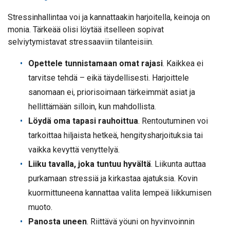
Stressinhallintaa voi ja kannattaakin harjoitella, keinoja on
monia. Tärkeää olisi löytää itselleen sopivat
selviytymistavat stressaaviin tilanteisiin.
Opettele tunnistamaan omat rajasi
. Kaikkea ei
tarvitse tehdä – eikä täydellisesti. Harjoittele
sanomaan ei, priorisoimaan tärkeimmät asiat ja
hellittämään silloin, kun mahdollista.
Löydä oma tapasi rauhoittua
. Rentoutuminen voi
tarkoittaa hiljaista hetkeä, hengitysharjoituksia tai
vaikka kevyttä venyttelyä.
Liiku tavalla, joka tuntuu hyvältä
. Liikunta auttaa
purkamaan stressiä ja kirkastaa ajatuksia. Kovin
kuormittuneena kannattaa valita lempeä liikkumisen
muoto.
Panosta uneen
. Riittävä yöuni on hyvinvoinnin