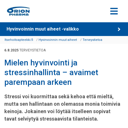
Siirry sisältöön
Hyvinvoinnin muut aiheet -valikko
Itsehoitoapteekki.fi
Hyvinvoinnin muut aiheet
Terveystietoa
6.8.2025
TERVEYSTIETOA
Mielen hyvinvointi ja
stressinhallinta – avaimet
parempaan arkeen
Stressi voi kuormittaa sekä kehoa että mieltä,
mutta sen hallintaan on olemassa monia toimivia
keinoja. Jokainen voi löytää itselleen sopivat
tavat selviytyä stressaavista tilanteista.