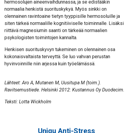
hermosolujen aineenvaihdunnassa, ja se edistääkin
normaalia henkistä suorituskykyä. Myös sinkki on
olennainen ravintoaine tietyn tyyppisille hermosoluille ja
siten tärkeä normaalille kognitiiviselle toiminnalle. Lisäksi
riittävä magnesiumin saanti on tärkeää normaalien
psykologisten toimintojen kannalta.
Henkisen suorituskyvyn tukeminen on olennainen osa
kokonaisvaltaista terveyttä. Se luo vahvan perustan
hyvinvoinnille niin arjessa kuin työelämässä.
Lähteet: Aro A, Mutanen M, Uusitupa M (toim.).
Ravitsemustiede. Helsinki 2012: Kustannus Oy Duodecim.
Teksti: Lotta Wickholm
Uniqu Anti-Stress