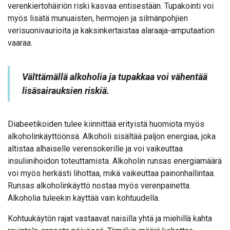
verenkiertohäiriön riski kasvaa entisestään. Tupakointi voi
myös lisätä munuaisten, hermojen ja silmänpohjien
verisuonivaurioita ja kaksinkertaistaa alaraaja-amputaation
vaaraa.
Välttämällä alkoholia ja tupakkaa voi vähentää
lisäsairauksien riskiä.
Diabeetikoiden tulee kiinnittää erityistä huomiota myös
alkoholinkäyttöönsä. Alkoholi sisältää paljon energiaa, joka
altistaa alhaiselle verensokerille ja voi vaikeuttaa
insuliinihoidon toteuttamista. Alkoholin runsas energiamäärä
voi myös herkästi lihottaa, mikä vaikeuttaa painonhallintaa.
Runsas alkoholinkäyttö nostaa myös verenpainetta.
Alkoholia tuleekin käyttää vain kohtuudella.
Kohtuukäytön rajat vastaavat naisilla yhtä ja miehillä kahta