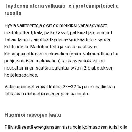
Täydennä ateria valkuais- eli proteiinipitoisella
ruoalla
Hyviä vaihtoehtoja ovat esimerkiksi vähärasvaiset
maitotuotteet, kala, palkokasvit, pähkinät ja siemenet.
Tällaista niin sanottua täydennysruokaa tulee syödä
kohtuudella. Maitotuotteita ja kalaa sisältävän
kasvispainotteisen ruokavalion (esim. välimerellisen tai
pohjoismaisen ruokavalion) tai kasvisruokavalion
noudattaminen saattaa parantaa tyypin 2 diabeteksen
hoitotasapainoa.
Valkuaisaineet voivat kattaa 23–32 % painonhallintaan
tähtäävän diabeetikon energiansaannista.
Huomioi rasvojen laatu
Päivittäisestä energiansaannista noin kolmasosan tulisi olla