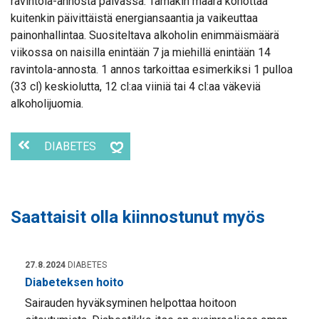
ravintola-annosta päivässä. Tämäkin määrä kohottaa
kuitenkin päivittäistä energiansaantia ja vaikeuttaa
painonhallintaa. Suositeltava alkoholin enimmäismäärä
viikossa on naisilla enintään 7 ja miehillä enintään 14
ravintola-annosta. 1 annos tarkoittaa esimerkiksi 1 pulloa
(33 cl) keskiolutta, 12 cl:aa viiniä tai 4 cl:aa väkeviä
alkoholijuomia.
DIABETES
Saattaisit olla kiinnostunut myös
27.8.2024
DIABETES
Diabeteksen hoito
Sairauden hyväksyminen helpottaa hoitoon