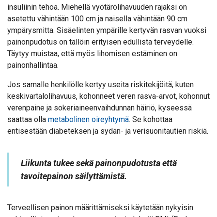
insuliinin tehoa. Miehellä vyötärölihavuuden rajaksi on
asetettu vähintään 100 cm ja naisella vähintään 90 cm
ympärysmitta. Sisäelinten ympärille kertyvän rasvan vuoksi
painonpudotus on tällöin erityisen edullista terveydelle.
Täytyy muistaa, että myös lihomisen estäminen on
painonhallintaa.
Jos samalle henkilölle kertyy useita riskitekijöitä, kuten
keskivartalolihavuus, kohonneet veren rasva-arvot, kohonnut
verenpaine ja sokeriaineenvaihdunnan häiriö, kyseessä
saattaa olla
metabolinen oireyhtymä
. Se kohottaa
entisestään diabeteksen ja sydän- ja verisuonitautien riskiä.
Liikunta tukee sekä painonpudotusta että
tavoitepainon säilyttämistä.
Terveellisen painon määrittämiseksi käytetään nykyisin