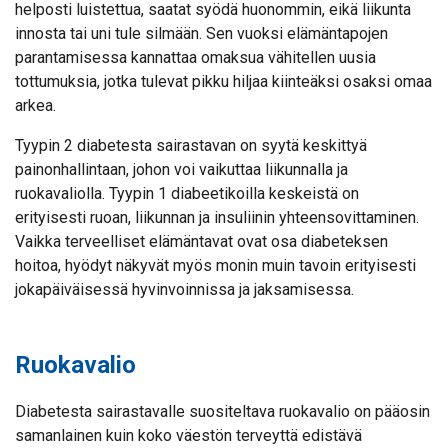
helposti luistettua, saatat syödä huonommin, eikä liikunta
innosta tai uni tule silmään. Sen vuoksi elämäntapojen
parantamisessa kannattaa omaksua vähitellen uusia
tottumuksia, jotka tulevat pikku hiljaa kiinteäksi osaksi omaa
arkea.
Tyypin 2 diabetesta sairastavan on syytä keskittyä
painonhallintaan, johon voi vaikuttaa liikunnalla ja
ruokavaliolla. Tyypin 1 diabeetikoilla keskeistä on
erityisesti ruoan, liikunnan ja insuliinin yhteensovittaminen.
Vaikka terveelliset elämäntavat ovat osa diabeteksen
hoitoa, hyödyt näkyvät myös monin muin tavoin erityisesti
jokapäiväisessä hyvinvoinnissa ja jaksamisessa.
Ruokavalio
Diabetesta sairastavalle suositeltava ruokavalio on pääosin
samanlainen kuin koko väestön terveyttä edistävä