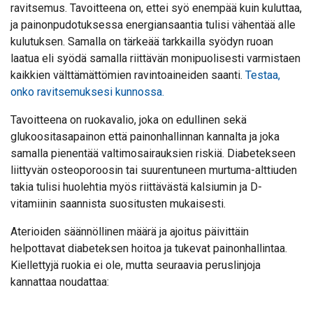
ravitsemus. Tavoitteena on, ettei syö enempää kuin kuluttaa,
ja painonpudotuksessa energiansaantia tulisi vähentää alle
kulutuksen. Samalla on tärkeää tarkkailla syödyn ruoan
laatua eli syödä samalla riittävän monipuolisesti varmistaen
kaikkien välttämättömien ravintoaineiden saanti.
Testaa,
onko ravitsemuksesi kunnossa.
Tavoitteena on ruokavalio, joka on edullinen sekä
glukoositasapainon että painonhallinnan kannalta ja joka
samalla pienentää valtimosairauksien riskiä. Diabetekseen
liittyvän osteoporoosin tai suurentuneen murtuma-alttiuden
takia tulisi huolehtia myös riittävästä kalsiumin ja D-
vitamiinin saannista suositusten mukaisesti.
Aterioiden säännöllinen määrä ja ajoitus päivittäin
helpottavat diabeteksen hoitoa ja tukevat painonhallintaa.
Kiellettyjä ruokia ei ole, mutta seuraavia peruslinjoja
kannattaa noudattaa: