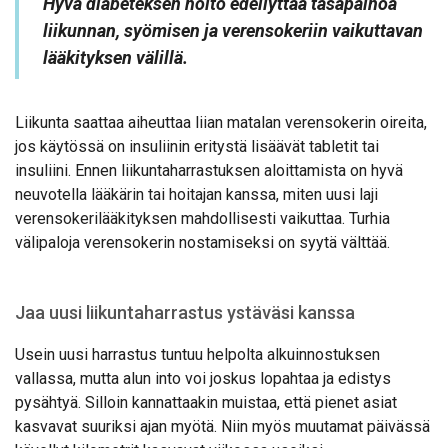
Hyvä diabeteksen hoito edellyttää tasapainoa
liikunnan, syömisen ja verensokeriin vaikuttavan
lääkityksen välillä.
Liikunta saattaa aiheuttaa liian matalan verensokerin oireita,
jos käytössä on insuliinin eritystä lisäävät tabletit tai
insuliini. Ennen liikuntaharrastuksen aloittamista on hyvä
neuvotella lääkärin tai hoitajan kanssa, miten uusi laji
verensokerilääkityksen mahdollisesti vaikuttaa. Turhia
välipaloja verensokerin nostamiseksi on syytä välttää.
Jaa uusi liikuntaharrastus ystäväsi kanssa
Usein uusi harrastus tuntuu helpolta alkuinnostuksen
vallassa, mutta alun into voi joskus lopahtaa ja edistys
pysähtyä. Silloin kannattaakin muistaa, että pienet asiat
kasvavat suuriksi ajan myötä. Niin myös muutamat päivässä