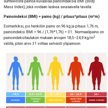
suhteellista painoa kuvaavaa painoindeksiä BMI (Body
Mass Index), joka voidaan laskea seuraavalla tavalla:
Painoindeksi (BMI) = paino (kg) / pituus*pituus (m*m)
Esimerkiksi, jos henkilön paino on 96 kg ja pituus 1,76 m,
painoindeksi BMI = 96 / (1,76*1,76) = 31. Normaalipaino on
2
painoindeksitaulukon mukaan arvojen 18,5–24,9 kg/m
välillä, joten arvo 31 viittaa selvästi ylipainoon.