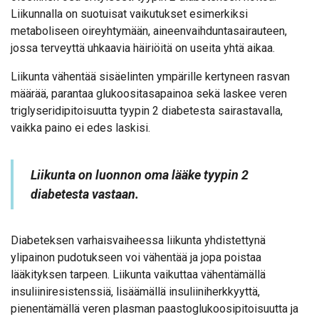
Liikunnalla on suotuisat vaikutukset esimerkiksi
metaboliseen oireyhtymään, aineenvaihduntasairauteen,
jossa terveyttä uhkaavia häiriöitä on useita yhtä aikaa.
Liikunta vähentää sisäelinten ympärille kertyneen rasvan
määrää, parantaa glukoositasapainoa sekä laskee veren
triglyseridipitoisuutta tyypin 2 diabetesta sairastavalla,
vaikka paino ei edes laskisi.
Liikunta on luonnon oma lääke tyypin 2
diabetesta vastaan.
Diabeteksen varhaisvaiheessa liikunta yhdistettynä
ylipainon pudotukseen voi vähentää ja jopa poistaa
lääkityksen tarpeen. Liikunta vaikuttaa vähentämällä
insuliiniresistenssiä, lisäämällä insuliiniherkkyyttä,
pienentämällä veren plasman paastoglukoosipitoisuutta ja