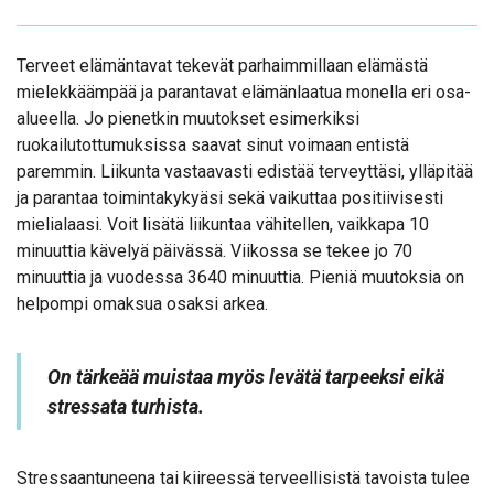
Terveet elämäntavat tekevät parhaimmillaan elämästä
mielekkäämpää ja parantavat elämänlaatua monella eri osa-
alueella. Jo pienetkin muutokset esimerkiksi
ruokailutottumuksissa saavat sinut voimaan entistä
paremmin. Liikunta vastaavasti edistää terveyttäsi, ylläpitää
ja parantaa toimintakykyäsi sekä vaikuttaa positiivisesti
mielialaasi. Voit lisätä liikuntaa vähitellen, vaikkapa 10
minuuttia kävelyä päivässä. Viikossa se tekee jo 70
minuuttia ja vuodessa 3640 minuuttia. Pieniä muutoksia on
helpompi omaksua osaksi arkea.
On tärkeää muistaa myös levätä tarpeeksi eikä
stressata turhista.
Stressaantuneena tai kiireessä terveellisistä tavoista tulee