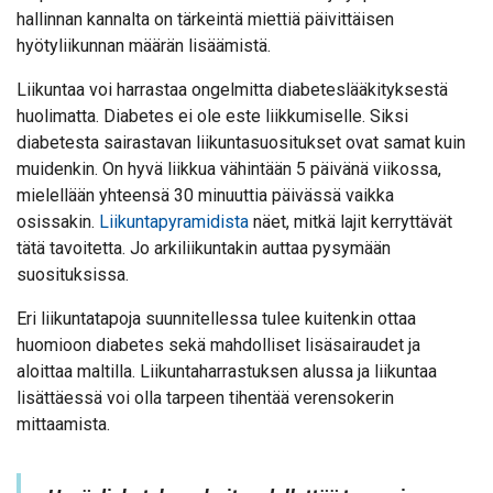
hallinnan kannalta on tärkeintä miettiä päivittäisen
hyötyliikunnan määrän lisäämistä.
Liikuntaa voi harrastaa ongelmitta diabeteslääkityksestä
huolimatta. Diabetes ei ole este liikkumiselle. Siksi
diabetesta sairastavan liikuntasuositukset ovat samat kuin
muidenkin. On hyvä liikkua vähintään 5 päivänä viikossa,
mielellään yhteensä 30 minuuttia päivässä vaikka
osissakin.
Liikuntapyramidista
näet, mitkä lajit kerryttävät
tätä tavoitetta. Jo arkiliikuntakin auttaa pysymään
suosituksissa.
Eri liikuntatapoja suunnitellessa tulee kuitenkin ottaa
huomioon diabetes sekä mahdolliset lisäsairaudet ja
aloittaa maltilla. Liikuntaharrastuksen alussa ja liikuntaa
lisättäessä voi olla tarpeen tihentää verensokerin
mittaamista.