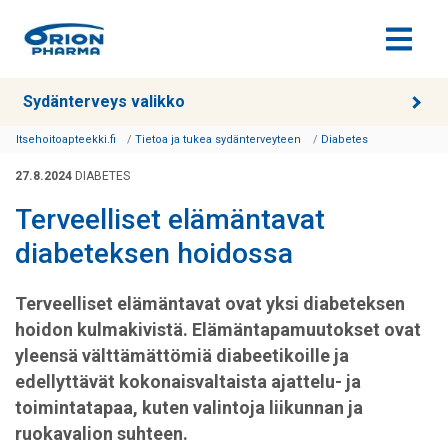
Siirry sisältöön
Sydänterveys valikko
Itsehoitoapteekki.fi
Tietoa ja tukea sydänterveyteen
Diabetes
27.8.2024
DIABETES
Terveelliset elämäntavat
diabeteksen hoidossa
Terveelliset elämäntavat ovat yksi diabeteksen
hoidon kulmakivistä. Elämäntapamuutokset ovat
yleensä välttämättömiä diabeetikoille ja
edellyttävät kokonaisvaltaista ajattelu- ja
toimintatapaa, kuten valintoja liikunnan ja
ruokavalion suhteen.