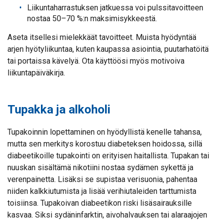
Liikuntaharrastuksen jatkuessa voi pulssitavoitteen
nostaa 50–70 %:n maksimisykkeestä.
Aseta itsellesi mielekkäät tavoitteet. Muista hyödyntää
arjen hyötyliikuntaa, kuten kaupassa asiointia, puutarhatöitä
tai portaissa kävelyä. Ota käyttöösi myös motivoiva
liikuntapäiväkirja.
Tupakka ja alkoholi
Tupakoinnin lopettaminen on hyödyllistä kenelle tahansa,
mutta sen merkitys korostuu diabeteksen hoidossa, sillä
diabeetikoille tupakointi on erityisen haitallista. Tupakan tai
nuuskan sisältämä nikotiini nostaa sydämen sykettä ja
verenpainetta. Lisäksi se supistaa verisuonia, pahentaa
niiden kalkkiutumista ja lisää verihiutaleiden tarttumista
toisiinsa. Tupakoivan diabeetikon riski lisäsairauksille
kasvaa. Siksi sydäninfarktin, aivohalvauksen tai alaraajojen