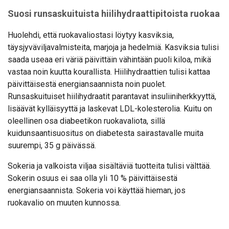
Suosi runsaskuituista hiilihydraattipitoista ruokaa
Huolehdi, että ruokavaliostasi löytyy kasviksia,
täysjyväviljavalmisteita, marjoja ja hedelmiä. Kasviksia tulisi
saada useaa eri väriä päivittäin vähintään puoli kiloa, mikä
vastaa noin kuutta kourallista. Hiilihydraattien tulisi kattaa
päivittäisestä energiansaannista noin puolet.
Runsaskuituiset hiilihydraatit parantavat insuliiniherkkyyttä,
lisäävät kylläisyyttä ja laskevat LDL-kolesterolia. Kuitu on
oleellinen osa diabeetikon ruokavaliota, sillä
kuidunsaantisuositus on diabetesta sairastavalle muita
suurempi, 35 g päivässä.
Sokeria ja valkoista viljaa sisältäviä tuotteita tulisi välttää.
Sokerin osuus ei saa olla yli 10 % päivittäisestä
energiansaannista. Sokeria voi käyttää hieman, jos
ruokavalio on muuten kunnossa.