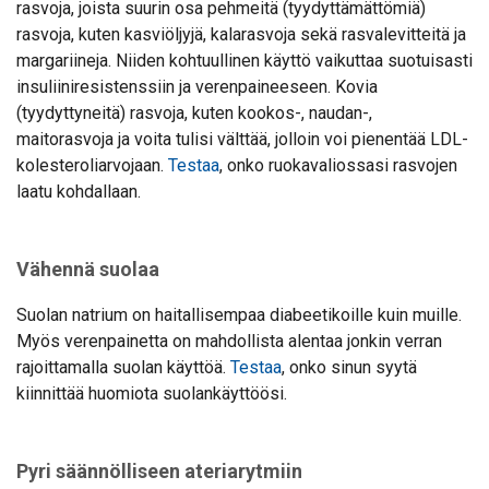
rasvoja, joista suurin osa pehmeitä (tyydyttämättömiä)
rasvoja, kuten kasviöljyjä, kalarasvoja sekä rasvalevitteitä ja
margariineja. Niiden kohtuullinen käyttö vaikuttaa suotuisasti
insuliiniresistenssiin ja verenpaineeseen. Kovia
(tyydyttyneitä) rasvoja, kuten kookos-, naudan-,
maitorasvoja ja voita tulisi välttää, jolloin voi pienentää LDL-
kolesteroliarvojaan.
Testaa
, onko ruokavaliossasi rasvojen
laatu kohdallaan.
Vähennä suolaa
Suolan natrium on haitallisempaa diabeetikoille kuin muille.
Myös verenpainetta on mahdollista alentaa jonkin verran
rajoittamalla suolan käyttöä.
Testaa
, onko sinun syytä
kiinnittää huomiota suolankäyttöösi.
Pyri säännölliseen ateriarytmiin