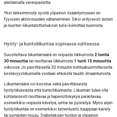
alentamalla verenpainetta.
Yksi tärkeimmistä syistä ylipainon lisääntymiseen on
fyysisen aktiivisuuden väheneminen. Siksi erityisesti lasten
ja nuorten liikuntatottumuksiin tulisi kiinnittää huomiota.
Hyöty- ja kuntoliikuntaa sopivassa suhteessa
Suositeltava liikuntamäärä on reipasta liikkumista
2 tuntia
30 minuuttia
tai rasittavaa liikkumista
1 tunti 15 minuuttia
viikossa. Jo päivittäisellä 30 minuutin kohtuukuormitteisella
kestävyysliikunnalla voidaan ehkäistä taudin ilmaantumista.
Liikuntamäärä voi koostua sekä päivittäisestä
hyötyliikunnasta että kuntoliikunnasta. Liikunnan tulee olla
kohtalaisesti rasittavaa ja hapenottokykyä parantavaa,
esimerkiksi reipasta kävelyä, uintia tai pyöräilyä. Myös arjen
hyötyliikuntaa on esimerkiksi lumenluonti, kauppaan kävely
tai portaiden nousu. Diabeteksen hoidon ja ylipainon