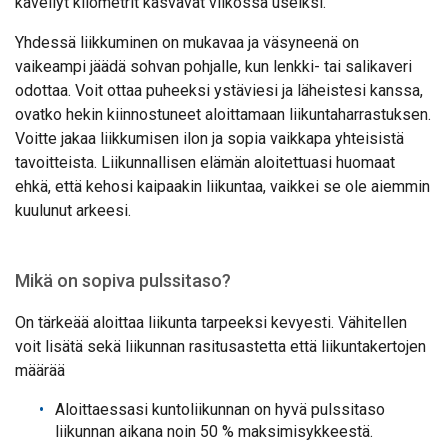
kävellyt kilometrit kasvavat viikossa useiksi.
Yhdessä liikkuminen on mukavaa ja väsyneenä on
vaikeampi jäädä sohvan pohjalle, kun lenkki- tai salikaveri
odottaa. Voit ottaa puheeksi ystäviesi ja läheistesi kanssa,
ovatko hekin kiinnostuneet aloittamaan liikuntaharrastuksen.
Voitte jakaa liikkumisen ilon ja sopia vaikkapa yhteisistä
tavoitteista. Liikunnallisen elämän aloitettuasi huomaat
ehkä, että kehosi kaipaakin liikuntaa, vaikkei se ole aiemmin
kuulunut arkeesi.
Mikä on sopiva pulssitaso?
On tärkeää aloittaa liikunta tarpeeksi kevyesti. Vähitellen
voit lisätä sekä liikunnan rasitusastetta että liikuntakertojen
määrää
Aloittaessasi kuntoliikunnan on hyvä pulssitaso
liikunnan aikana noin 50 % maksimisykkeestä.