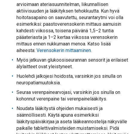
arvioimaan ateriasuunnitelman, liikunnallisen
aktiivisuuden ja lääkityksen tehokkuutta. Kun hyvä
hoitotasapaino on saavutettu, seurantarytmi voi olla
esimerkiksi: paastoverensokerin mittaus aamuisin
kahdesti viikossa, toisena päivänä 1,5–2 tuntia
pääateriasta ja 1–2 kertaa viikossa verensokerin
mittaus ennen nukkumaan menoa. Katso lisää
aiheesta:
Verensokerin mittaaminen.
Myös jatkuvan glukoosiseurannan sensorit ja erilaiset
älylaitteet ovat yleistyneet.
Huolehdi jalkojesi hoidosta, varsinkin jos sinulla on
neuropatiamuutoksia.
Seuraa verenpainearvojasi, varsinkin jos sinulla on
kohonnut verenpaine tai verenpainelääkitys.
Noudata lääkitystä ohjeiden mukaisesti ja
säännöllisesti. Käytä apuna esimerkiksi
lääkityspäiväkirjaa ja aseta lääkeannostelija näkyvälle
paikalle tablettivalmisteiden muistamiseksi. Pidä