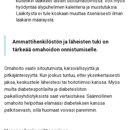
kuitenkin lääkkeet lasten ulottumattomissa. Voit myös
hyödyntää älypuhelimen kalenteria ja muistutuksia.
Lääkitystä ei tule koskaan muuttaa itsenäisesti ilman
lääkärin määräystä.
Ammattihenkilöstön ja läheisten tuki on
tärkeää omahoidon onnistumiselle.
Omahoito vaatii sitoutumista, kärsivällisyyttä ja
pitkäjänteisyyttä. Kun joskus tuntuu, ettei yksinkertaisesti
jaksa, keskustele läheistesi tai hoitotiimisi kanssa. Myös
muilta diabetespotilailta ja diabetesliiton
paikallisyhdistyksistä saat vertaistukea. Säännöllinen
omahoito helpottaa elämääsi diabeteksen kanssa
palkitsevasti, sillä huomaat voivasi paremmin.