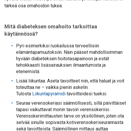
tärkeä osa omahoidon tukea.
Mitä diabeteksen omahoito tarkoittaa
käytännössä?
Pyri esimerkiksi ruokailussa terveellisiin
elämäntapamuutoksiin. Näin pääset mahdollisimman
hyvään diabeteksen hoitotasapainoon ja estät
tehokkaasti lisäsairauksien ilmaantumista ja
etenemistä.
Lisää liikuntaa. Aseta tavoitteet niin, että haluat ja voit
toteuttaa ne – vaikka pienin askelin.
Tulosta
Liikuntapyramidi
tavoitteidesi tueksi.
Seuraa verensokeriasi säännöllisesti, sillä päivittäiset
tapasi vaikuttavat monin tavoin verensokeriisi.
Verensokerimittausten tarve on yksilöllinen, joten ota
selvää sinulle sopivasta kotiverensokeriseurannasta
sekä tavoitteista. Säännöllinen mittaus auttaa