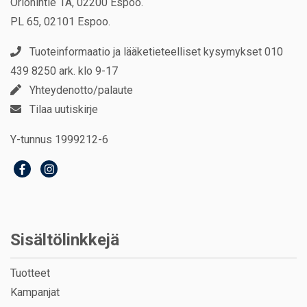
Orionintie 1A, 02200 Espoo.
PL 65, 02101 Espoo.
Tuoteinformaatio ja lääketieteelliset kysymykset 010
439 8250 ark. klo 9-17
Yhteydenotto/palaute
Tilaa uutiskirje
Y-tunnus 1999212-6
Sisältölinkkejä
Tuotteet
Kampanjat