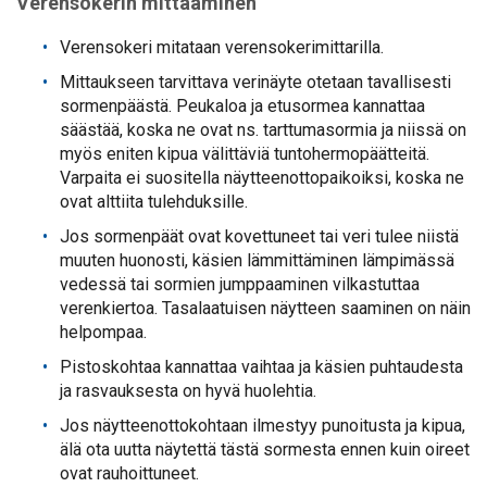
Verensokerin mittaaminen
Verensokeri mitataan verensokerimittarilla.
Mittaukseen tarvittava verinäyte otetaan tavallisesti
sormenpäästä. Peukaloa ja etusormea kannattaa
säästää, koska ne ovat ns. tarttumasormia ja niissä on
myös eniten kipua välittäviä tuntohermopäätteitä.
Varpaita ei suositella näytteenottopaikoiksi, koska ne
ovat alttiita tulehduksille.
Jos sormenpäät ovat kovettuneet tai veri tulee niistä
muuten huonosti, käsien lämmittäminen lämpimässä
vedessä tai sormien jumppaaminen vilkastuttaa
verenkiertoa. Tasalaatuisen näytteen saaminen on näin
helpompaa.
Pistoskohtaa kannattaa vaihtaa ja käsien puhtaudesta
ja rasvauksesta on hyvä huolehtia.
Jos näytteenottokohtaan ilmestyy punoitusta ja kipua,
älä ota uutta näytettä tästä sormesta ennen kuin oireet
ovat rauhoittuneet.