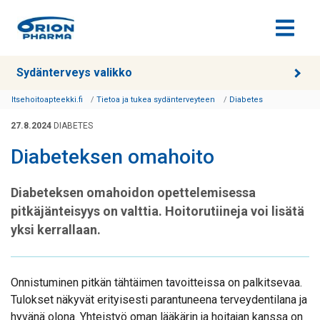
Siirry sisältöön
Sydänterveys valikko
Itsehoitoapteekki.fi
Tietoa ja tukea sydänterveyteen
Diabetes
27.8.2024
DIABETES
Diabeteksen omahoito
Diabeteksen omahoidon opettelemisessa
pitkäjänteisyys on valttia. Hoitorutiineja voi lisätä
yksi kerrallaan.
Onnistuminen pitkän tähtäimen tavoitteissa on palkitsevaa.
Tulokset näkyvät erityisesti parantuneena terveydentilana ja
hyvänä olona. Yhteistyö oman lääkärin ja hoitajan kanssa on