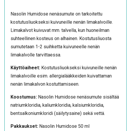
Nasolin Humidose nenäsumute on tarkoitettu
kostutusliuokseksi kuivuneille nenän limakalvoille.
Limakalvot kuivuvat mm. talvella, kun huoneilman
suhteellinen kosteus on alhainen. Kostutusliuosta
sumutetaan 1-2 suihketta kuivuneelle nenän
limakalvolle tarvittaessa.
Käyttöaiheet:
Kostutusliuokseksi kuivuneille nenän
limakalvoille esim. allergialääkkeiden kuivattaman
nenän limakalvon kostuttamiseen.
Koostumus:
Nasolin Humidose nenäsumute sisältää
natriumkloridia, kaliumkloridia, kalsiumkloridia,
bentsalkoniumkloridi (säilytysaine) sekä vettä.
Pakkaukset:
Nasolin Humidose 50 ml