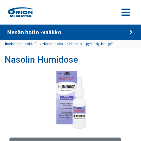
Siirry sisältöön
Nenän hoito -valikko
Itsehoitoapteekki.fi
Nenän hoito
Nasolin – pysähdy, hengitä!
Nasolin Humidose