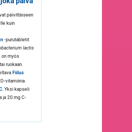
 joka päivä
vat päivittäiseen
lle kuin
en
-purutabletit
obacterium lactis
na on myös
tai ruokaan.
eltava
Fiilus
D-vitamiinia.
+C
. Yksi kapseli
 ja 20 mg C-