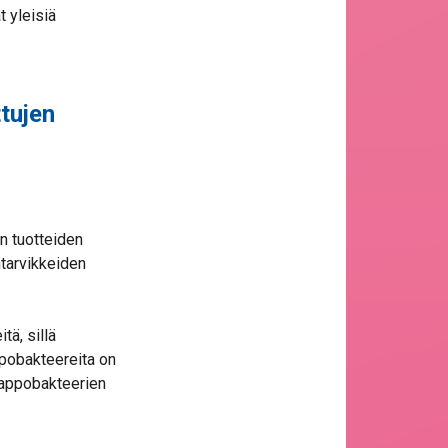
 yleisiä
tujen
n tuotteiden
ntarvikkeiden
tä, sillä
ppobakteereita on
ohappobakteerien