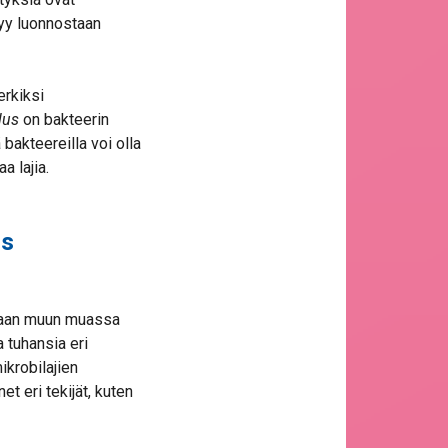
tyy luonnostaan
erkiksi
lus
on bakteerin
bakteereilla voi olla
a lajia.
ös
uetaan muun muassa
a tuhansia eri
ikrobilajien
 eri tekijät, kuten