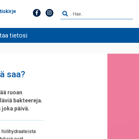
tiskirje
taa tietosi
tä saa?
tää ruoan
läviä bakteereja.
 joka päivä.
hiilihydraateista
tyksiä ovat