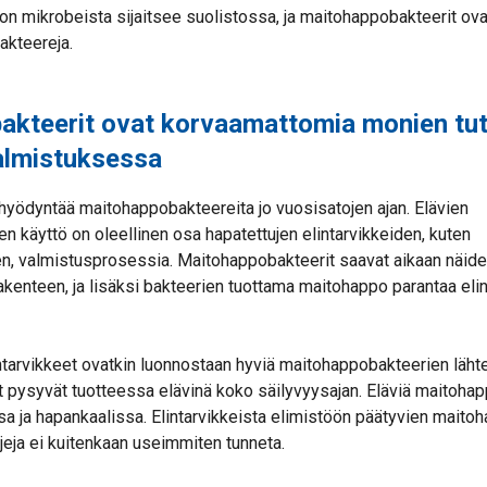
n mikrobeista sijaitsee suolistossa, ja maitohappobakteerit ovat
akteereja.
kteerit ovat korvaamattomia monien tut
almistuksessa
hyödyntää maitohappobakteereita jo vuosisatojen ajan. Elävien
 käyttö on oleellinen osa hapatettujen elintarvikkeiden, kuten
n, valmistusprosessia. Maitohappobakteerit saavat aikaan näide
rakenteen, ja lisäksi bakteerien tuottama maitohappo parantaa eli
tarvikkeet ovatkin luonnostaan hyviä maitohappobakteerien lähtei
 pysyvät tuotteessa elävinä koko säilyvyysajan. Eläviä maitoha
sa ja hapankaalissa. Elintarvikkeista elimistöön päätyvien mait
lajeja ei kuitenkaan useimmiten tunneta.