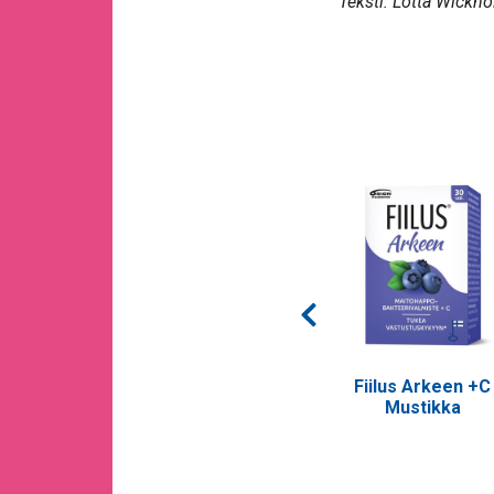
Teksti: Lotta Wickh
Vahva +C
Fiilus Napero + D3
Fiilus Arkeen +C
tipat
Mustikka