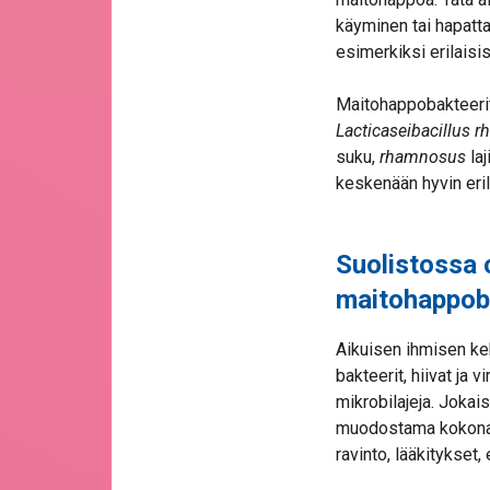
käyminen tai hapatta
esimerkiksi erilaisi
Maitohappobakteerit y
Lacticaseibacillus 
suku,
rhamnosus
laj
keskenään hyvin eril
Suolistossa 
maitohappob
Aikuisen ihmisen keh
bakteerit, hiivat ja v
mikrobilajeja. Jokais
muodostama kokonaisu
ravinto, lääkitykset,