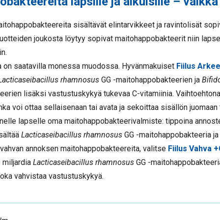
bakteereita lapsille ja aikuisille – vaikka
tohappobakteereita sisältävät elintarvikkeet ja ravintolisät sopi
Tuotteiden joukosta löytyy sopivat maitohappobakteerit niin lapse
in.
ta on saatavilla monessa muodossa. Hyvänmakuiset
Fiilus Arke
Lacticaseibacillus rhamnosus
GG -maitohappobakteerien ja
Bifid
teerien lisäksi vastustuskykyä tukevaa C-vitamiinia. Vaihtoehto
onka voi ottaa sellaisenaan tai avata ja sekoittaa sisällön juomaan 
enelle lapselle oma maitohappobakteerivalmiste: tippoina annost
sältää
Lacticaseibacillus rhamnosus
GG -maitohappobakteeria ja 
 vahvan annoksen maitohappobakteereita, valitse
Fiilus Vahva 
 miljardia
Lacticaseibacillus rhamnosus
GG -maitohappobakteeria
 joka vahvistaa vastustuskykyä.