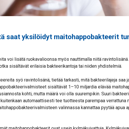
tä saat yksilöidyt maitohappobakteerit tu
a voi lisätä ruokavalioonsa myös nauttimalla niitä ravintolisänä.
jotka sisältävät erilaisia bakteerikantoja tai niiden yhdistelmiä.
eita syö ravintolisänä, tietää tarkasti, mitä bakteerilajeja saa ja
happobakteerivalmisteet sisältävät 1–10 miljardia elävää maitoh
siannosta kohti, mutta määrä voi olla suurempikin. Suuri bakteer
uitenkaan automaattisesti tee tuotteesta parempaa verrattuna mu
aitohappobakteerivalmisteen valinnassa kannattaa pyytää apua a
ämät maitohappobakteerit ovat usein kylmäkuivattuja. Kylmäkuiva