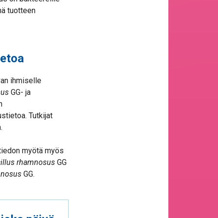
nä tuotteen
ietoa
van ihmiselle
sus
GG- ja
n
stietoa. Tutkijat
.
ustiedon myötä myös
illus rhamnosus
GG
mnosus
GG.