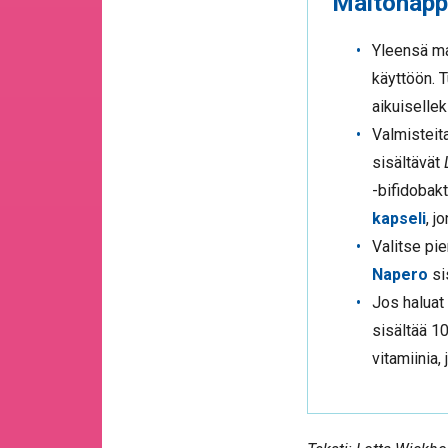
Maitohappo
Yleensä mai
käyttöön. 
aikuisellek
Valmistei
sisältävät
-bifidobak
kapseli
, j
Valitse pi
Napero
si
Jos haluat
sisältää 10
vitamiinia,