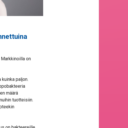
nnettuina
 Markkinoilla on
 kuinka paljon.
appobakteeria
ien määrä
ihin tuotteisiin.
pteekin
us on bakteereille