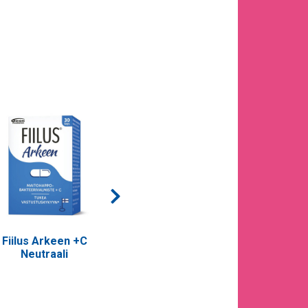
Fiilus Arkeen +C
Fiilus Vahva +C
Fiilus N
Neutraali
ti