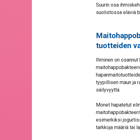
Suurin osa ihmiskeho
suolistossa eläviä b
Maitohappoba
tuotteiden v
Ihminen on osannut 
maitohappobakteerien
hapanmaitotuotteide
tyypillisen maun ja 
säilyvyyttä.
Monet hapatetut elin
maitohappobakteerit
esimerkiksi jogurtis
tarkkoja määriä tai 