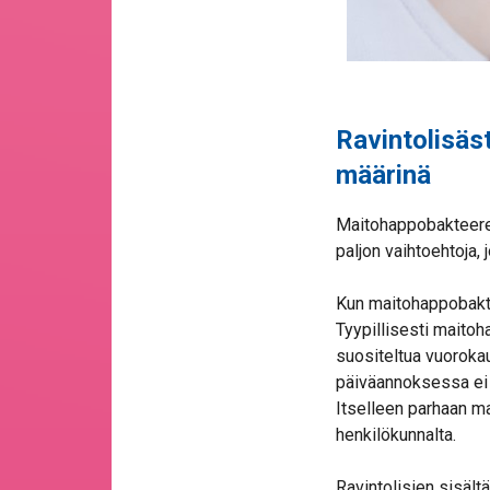
Ravintolisäs
määrinä
Maitohappobakteereit
paljon vaihtoehtoja, 
Kun maitohappobakteer
Tyypillisesti maito
suositeltua vuorokau
päiväannoksessa ei k
Itselleen parhaan m
henkilökunnalta.
Ravintolisien sisält