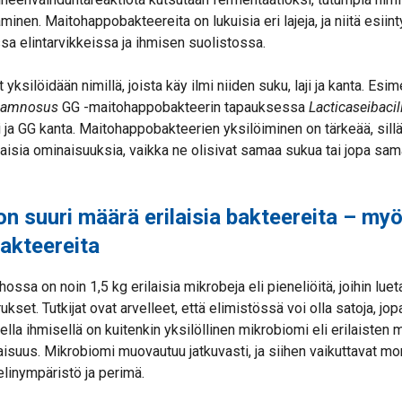
minen. Maitohappobakteereita on lukuisia eri lajeja, ja niitä esiin
ssa elintarvikkeissa ja ihmisen suolistossa.
ksilöidään nimillä, joista käy ilmi niiden suku, laji ja kanta. Esim
rhamnosus
GG -maitohappobakteerin tapauksessa
Lacticaseibacil
i ja GG kanta. Maitohappobakteerien yksilöiminen on tärkeää, sillä 
aisia ominaisuuksia, vaikka ne olisivat samaa sukua tai jopa sama
on suuri määrä erilaisia bakteereita – my
akteereita
ossa on noin 1,5 kg erilaisia mikrobeja eli pieneliöitä, joihin l
irukset. Tutkijat ovat arvelleet, että elimistössä voi olla satoja, jop
ella ihmisellä on kuitenkin yksilöllinen mikrobiomi eli erilaisten m
us. Mikrobiomi muovautuu jatkuvasti, ja siihen vaikuttavat monet
 elinympäristö ja perimä.