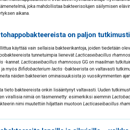
tämenetelmä, joka mahdollistaa bakteerisolujen säilymisen elävi
ytyksen aikana.
itohappobakteereista on paljon tutkimust
littua käyttää vain sellaisia bakteerikantoja, joiden tiedetään ole
ppobakteereista tunnetuimpia lienevät
Lacticaseibacillus rhamno
is
-kannat.
Lacticaseibacillus rhamnosus
GG on maailman tutkitui
, ja myös
Bifidobacterium lactis
-bakteerista on valtavasti tutkimu
tuneita näiden bakteerien ominaisuuksista jo vuosikymmenten ajan
a tieto bakteereista onkin lisääntynyt valtavasti. Uuden tutkim
n virallisia nimiä on täsmennetty: esimerkiksi aiemmin
Lactobac
kteerin nimi muutettiin hiljattain muotoon
Lacticaseibacillus rha