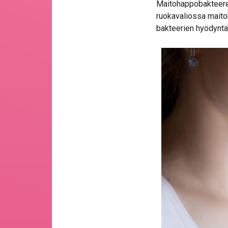
Maitohappobakteereit
ruokavaliossa maito
bakteerien hyödyntä