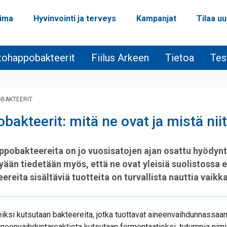
oima
Hyvinvointi ja terveys
Kampanjat
Tilaa uu
itohappobakteerit
Fiilus Arkeen
Tietoa
Tes
BAKTEERIT
akteerit: mitä ne ovat ja mistä nii
appobakteereita on jo vuosisatojen ajan osattu hyödyn
ään tiedetään myös, että ne ovat yleisiä suolistossa e
eita sisältäviä tuotteita on turvallista nauttia vaikka
si kutsutaan bakteereita, jotka tuottavat aineenvaihdunnassaan 
ineenvaihduntareaktiota kutsutaan fermentaatioksi, tutumpia nimi