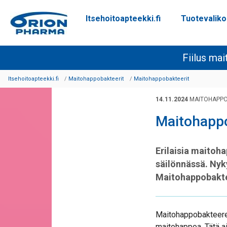
Itsehoitoapteekki.fi
Tuotevalik
Siirry sisältöön
Fiilus ma
Itsehoitoapteekki.fi
Maitohappobakteerit
Maitohappobakteerit
14.11.2024
MAITOHAPPO
Maitohappob
Erilaisia maitoh
säilönnässä. Nyky
Maitohappobakteer
Maitohappobakteereik
maitohappoa. Tätä a