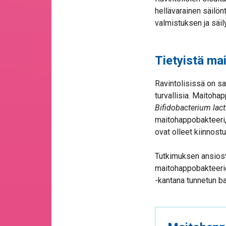
hellävarainen säilön
valmistuksen ja säil
Tietyistä ma
Ravintolisissä on sal
turvallisia. Maitoha
Bifidobacterium lact
maitohappobakteeri
ovat olleet kiinnos
Tutkimuksen ansiost
maitohappobakteerie
-kantana tunnetun ba