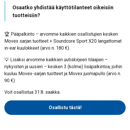
Osaatko yhdistää käyttötilanteet oikeisiin
tuotteisiin?
🏆 Pääpalkinto – arvomme kaikkien osallistujien kesken
Movex sarjan tuotteet + Soundcore Sport X20 langattomat
in-ear kuulokkeet (arvo n. 180 €).
💡 Lisäksi arvomme kaikkien uutiskirjeen tilaajien –
nykyisten ja uusien – kesken 3 (kolme) lisäpalkintoa, joihin
kuuluu Movex-sarjan tuotteet ja Movex juomapullo (arvo n.
90 €)
Voit osallistua 31.8. saakka.
Osallistu tästä!