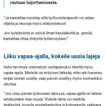
ruutuun tuijottamisesta.
”Ja kannattaa muistaa, että työfysioterapeutti voi antaa
ohjeita ja neuvoja myös etätyöntekoon.
Jos työpäivästä ei selviä ilman kipulääkettä ja -geeliä,
kannattaa ottaa yhteyttä työterveyteen.”
Liiku vapaa-ajalla, kokeile uusia lajeja
Keho tarvitsee istumatyön vastapainoksi liikettä myös
vapaa-ajalla. Mielelle on erityisen tärkeää, ettei arki kavennu
neljän seinän sisälle, vaan päiviin sisältyy myös esimerkiksi
ulkoilua.
”Jos istuu päivän työkoneen ääressä, vapaa-ajalla on tärkeä
tehdä jotakin ihan muuta. Yhdelle tämä voi merkitä
lenkkeilyä, toiselle puutarhanhoitoa ja kolmannelle vaikkapa