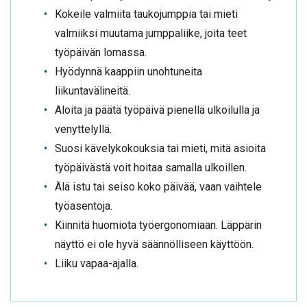
Kokeile valmiita taukojumppia tai mieti
valmiiksi muutama jumppaliike, joita teet
työpäivän lomassa.
Hyödynnä kaappiin unohtuneita
liikuntavälineitä.
Aloita ja päätä työpäivä pienellä ulkoilulla ja
venyttelyllä.
Suosi kävelykokouksia tai mieti, mitä asioita
työpäivästä voit hoitaa samalla ulkoillen.
Älä istu tai seiso koko päivää, vaan vaihtele
työasentoja.
Kiinnitä huomiota työergonomiaan. Läppärin
näyttö ei ole hyvä säännölliseen käyttöön.
Liiku vapaa-ajalla.