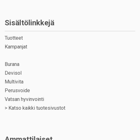
Sisältölinkkejä
Tuotteet
Kampanjat
Burana
Devisol
Multivita
Perusvoide
Vatsan hyvinvointi
>
Katso kaikki tuotesivustot
Ammattilaiset