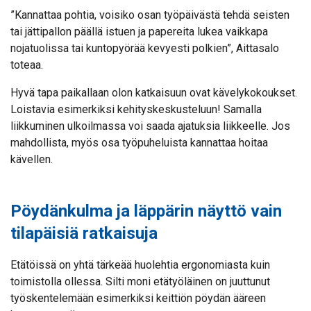
”Kannattaa pohtia, voisiko osan työpäivästä tehdä seisten
tai jättipallon päällä istuen ja papereita lukea vaikkapa
nojatuolissa tai kuntopyörää kevyesti polkien”, Aittasalo
toteaa.
Hyvä tapa paikallaan olon katkaisuun ovat kävelykokoukset.
Loistavia esimerkiksi kehityskeskusteluun! Samalla
liikkuminen ulkoilmassa voi saada ajatuksia liikkeelle. Jos
mahdollista, myös osa työpuheluista kannattaa hoitaa
kävellen.
Pöydänkulma ja läppärin näyttö vain
tilapäisiä ratkaisuja
Etätöissä on yhtä tärkeää huolehtia ergonomiasta kuin
toimistolla ollessa. Silti moni etätyöläinen on juuttunut
työskentelemään esimerkiksi keittiön pöydän ääreen