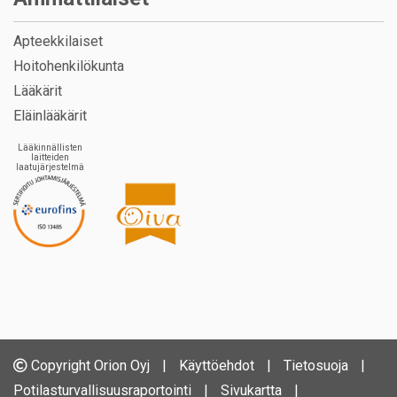
Apteekkilaiset
Hoitohenkilökunta
Lääkärit
Eläinlääkärit
Lääkinnällisten
laitteiden
laatujärjestelmä
Copyright Orion Oyj
|
Käyttöehdot
|
Tietosuoja
|
Potilasturvallisuusraportointi
|
Sivukartta
|