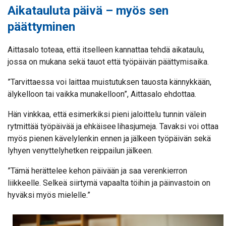
Aikatauluta päivä – myös sen
päättyminen
Aittasalo toteaa, että itselleen kannattaa tehdä aikataulu,
jossa on mukana sekä tauot että työpäivän päättymisaika.
”Tarvittaessa voi laittaa muistutuksen tauosta kännykkään,
älykelloon tai vaikka munakelloon”, Aittasalo ehdottaa.
Hän vinkkaa, että esimerkiksi pieni jaloittelu tunnin välein
rytmittää työpäivää ja ehkäisee lihasjumeja. Tavaksi voi ottaa
myös pienen kävelylenkin ennen ja jälkeen työpäivän sekä
lyhyen venyttelyhetken reippailun jälkeen.
”Tämä herättelee kehon päivään ja saa verenkierron
liikkeelle. Selkeä siirtymä vapaalta töihin ja päinvastoin on
hyväksi myös mielelle.”