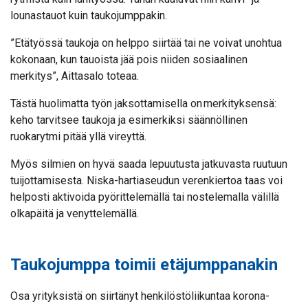
lounastauot kuin taukojumppakin.
”Etätyössä taukoja on helppo siirtää tai ne voivat unohtua
kokonaan, kun tauoista jää pois niiden sosiaalinen
merkitys”, Aittasalo toteaa.
Tästä huolimatta työn jaksottamisella on merkityksensä:
keho tarvitsee taukoja ja esimerkiksi säännöllinen
ruokarytmi pitää yllä vireyttä.
Myös silmien on hyvä saada lepuutusta jatkuvasta ruutuun
tuijottamisesta. Niska-hartiaseudun verenkiertoa taas voi
helposti aktivoida pyörittelemällä tai nostelemalla välillä
olkapäitä ja venyttelemällä.
Taukojumppa toimii etäjumppanakin
Osa yrityksistä on siirtänyt henkilöstöliikuntaa korona-