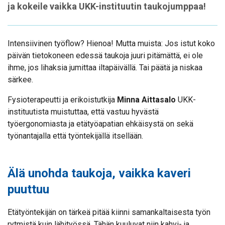
ja kokeile vaikka UKK-instituutin taukojumppaa!
Intensiivinen työflow? Hienoa! Mutta muista: Jos istut koko
päivän tietokoneen edessä taukoja juuri pitämättä, ei ole
ihme, jos lihaksia jumittaa iltapäivällä. Tai päätä ja niskaa
särkee.
Fysioterapeutti ja erikoistutkija
Minna Aittasalo
UKK-
instituutista muistuttaa, että vastuu hyvästä
työergonomiasta ja etätyöapatian ehkäisystä on sekä
työnantajalla että työntekijällä itsellään.
Älä unohda taukoja, vaikka kaveri
puuttuu
Etätyöntekijän on tärkeä pitää kiinni samankaltaisesta työn
rytmistä kuin lähityössä. Tähän kuuluvat niin kahvi- ja