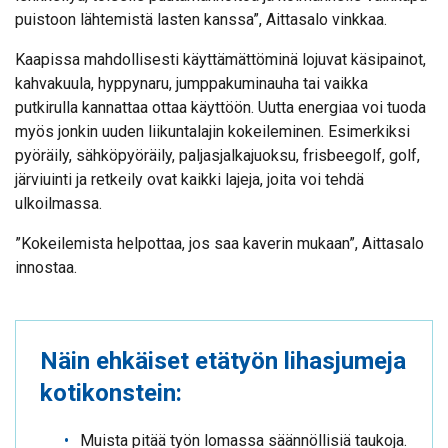
puistoon lähtemistä lasten kanssa”, Aittasalo vinkkaa.
Kaapissa mahdollisesti käyttämättöminä lojuvat käsipainot,
kahvakuula, hyppynaru, jumppakuminauha tai vaikka
putkirulla kannattaa ottaa käyttöön. Uutta energiaa voi tuoda
myös jonkin uuden liikuntalajin kokeileminen. Esimerkiksi
pyöräily, sähköpyöräily, paljasjalkajuoksu, frisbeegolf, golf,
järviuinti ja retkeily ovat kaikki lajeja, joita voi tehdä
ulkoilmassa.
”Kokeilemista helpottaa, jos saa kaverin mukaan”, Aittasalo
innostaa.
Näin ehkäiset etätyön lihasjumeja
kotikonstein:
Muista pitää työn lomassa säännöllisiä taukoja.