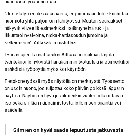
huonossa työasennossa.
”Jos etätyö ei ole satunnaista, ergonomiaan tulee kiinnittää
huomiota yhtä paljon kuin lähityössä. Muuten seuraukset
näkyvät viiveellä esimerkiksi lisääntyneinä tuki- ja
liikuntaelinvaivoina, niska-hartiaseudun jumeina ja
selkäoireina”, Aittasalo muistuttaa.
Työnantajien kannattaisikin Aittasalon mukaan tarjota
työntekijöille nykyistä hanakammin työtuoleja ja esimerkiksi
sähköisiä työpöytiä myös kotikäyttöön.
Tietokonetyössä myös näytöllä on merkitystä. Työasento
on usein huono, jos tuijottaa koko päivän pelkkää läppärin
näyttöä. Näytön on hyvä jo silmienkin vuoksi olla riittävän
iso sekä erillään näppäimistöstä, jolloin sen sijaintia voi
säädellä.
Silmien on hyvä saada lepuutusta jatkuvasta