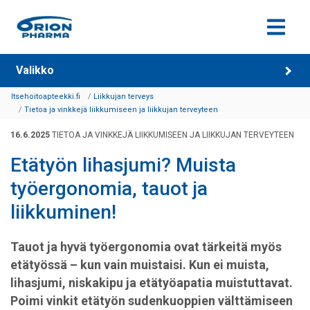
Siirry sisältöön
Valikko
Itsehoitoapteekki.fi
Liikkujan terveys
Tietoa ja vinkkejä liikkumiseen ja liikkujan terveyteen
16.6.2025
TIETOA JA VINKKEJÄ LIIKKUMISEEN JA LIIKKUJAN TERVEYTEEN
Etätyön lihasjumi? Muista
työergonomia, tauot ja
liikkuminen!
Tauot ja hyvä työergonomia ovat tärkeitä myös
etätyössä – kun vain muistaisi. Kun ei muista,
lihasjumi, niskakipu ja etätyöapatia muistuttavat.
Poimi vinkit etätyön sudenkuoppien välttämiseen