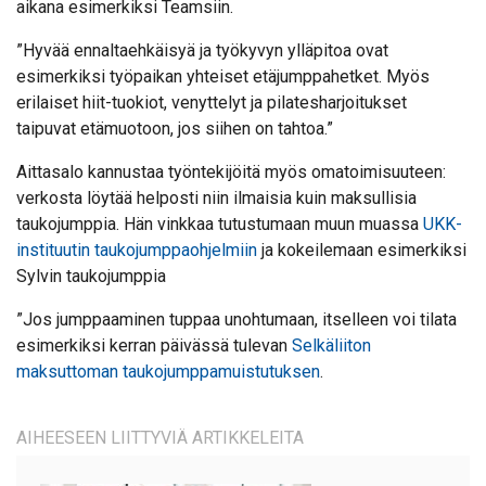
aikana esimerkiksi Teamsiin.
”Hyvää ennaltaehkäisyä ja työkyvyn ylläpitoa ovat
esimerkiksi työpaikan yhteiset etäjumppahetket. Myös
erilaiset hiit-tuokiot, venyttelyt ja pilatesharjoitukset
taipuvat etämuotoon, jos siihen on tahtoa.”
Aittasalo kannustaa työntekijöitä myös omatoimisuuteen:
verkosta löytää helposti niin ilmaisia kuin maksullisia
taukojumppia. Hän vinkkaa tutustumaan muun muassa
UKK-
instituutin taukojumppaohjelmiin
ja kokeilemaan esimerkiksi
Sylvin taukojumppia
”Jos jumppaaminen tuppaa unohtumaan, itselleen voi tilata
esimerkiksi kerran päivässä tulevan
Selkäliiton
maksuttoman taukojumppamuistutuksen
.
AIHEESEEN LIITTYVIÄ ARTIKKELEITA